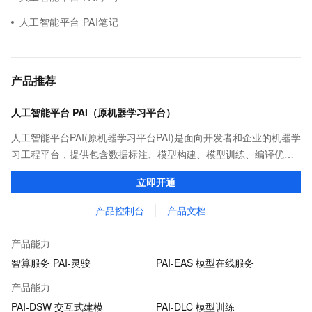
人工智能平台 PAI笔记
产品推荐
人工智能平台 PAI（原机器学习平台）
人工智能平台PAI(原机器学习平台PAI)是面向开发者和企业的机器学
习工程平台，提供包含数据标注、模型构建、模型训练、编译优
化、推理部署在内的AI开发全链路服务，内置140+种优化算法，提
立即开通
供低门槛、高性能的云原生AI工程化能力。
产品控制台
产品文档
产品能力
智算服务 PAI-灵骏
PAI-EAS 模型在线服务
产品能力
PAI-DSW 交互式建模
PAI-DLC 模型训练