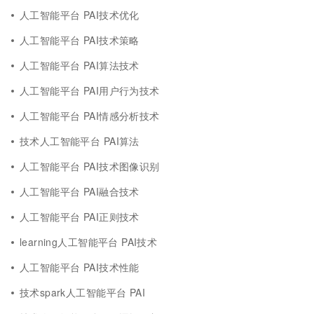
人工智能平台 PAI技术优化
人工智能平台 PAI技术策略
人工智能平台 PAI算法技术
人工智能平台 PAI用户行为技术
人工智能平台 PAI情感分析技术
技术人工智能平台 PAI算法
人工智能平台 PAI技术图像识别
人工智能平台 PAI融合技术
人工智能平台 PAI正则技术
learning人工智能平台 PAI技术
人工智能平台 PAI技术性能
技术spark人工智能平台 PAI