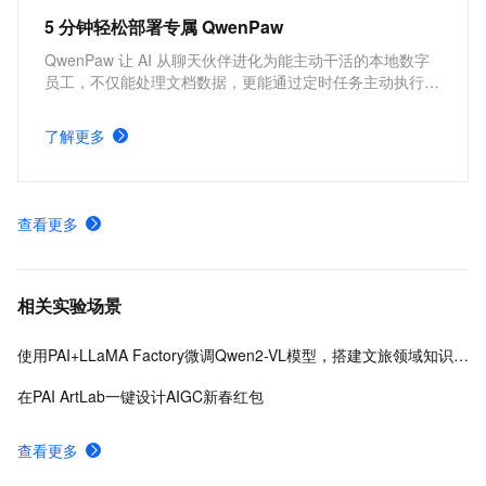
5 分钟轻松部署专属 QwenPaw
QwenPaw 让 AI 从聊天伙伴进化为能主动干活的本地数字
员工，不仅能处理文档数据，更能通过定时任务主动执行汇
报与自检。数据全程本地存储，为您打造隐私安全、技能无
限的专属智能助理。
了解更多
查看更多
相关实验场景
使用PAI+LLaMA Factory微调Qwen2-VL模型，搭建文旅领域知识问答机器人
在PAI ArtLab一键设计AIGC新春红包
查看更多