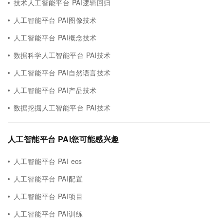
技术人工智能平台 PAI逻辑回归
人工智能平台 PAI图像技术
人工智能平台 PAI概念技术
数据科学人工智能平台 PAI技术
人工智能平台 PAI自然语言技术
人工智能平台 PAI产品技术
数据挖掘人工智能平台 PAI技术
人工智能平台 PAI您可能感兴趣
人工智能平台 PAI ecs
人工智能平台 PAI配置
人工智能平台 PAI项目
人工智能平台 PAI训练