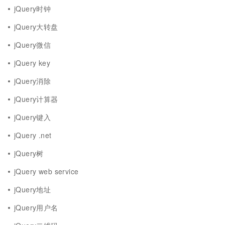
jQuery时钟
jQuery大转盘
jQuery微信
jQuery key
jQuery消除
jQuery计算器
jQuery键入
jQuery .net
jQuery树
jQuery web service
jQuery地址
jQuery用户名