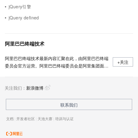
jQuery引擎
jQuery defined
阿里巴巴终端技术
阿里巴巴终端技术最新内容汇聚在此，由阿里巴巴终端
+关注
委员会官方运营。阿里巴巴终端委员会是阿里集团面向
前端、客户端的虚拟技术组织。我们的愿景是着眼用户
体验前沿、技术创新引领业界，将面向未来，制定技术
关注我们：
策略和目标并落地执行，推动终端技术发展，帮助工程
新浪微博
师成长，打造顶级的终端体验。同时我们运营着阿里巴
巴终端域的官方公众号：阿里巴巴终端技术，欢迎关
联系我们
注。
文档
|
开发者社区
|
天池大赛
|
培训与认证