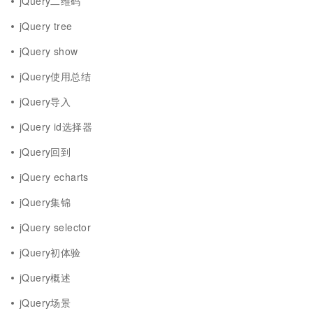
jQuery二维码
jQuery tree
jQuery show
jQuery使用总结
jQuery导入
jQuery id选择器
jQuery回到
jQuery echarts
jQuery集锦
jQuery selector
jQuery初体验
jQuery概述
jQuery场景