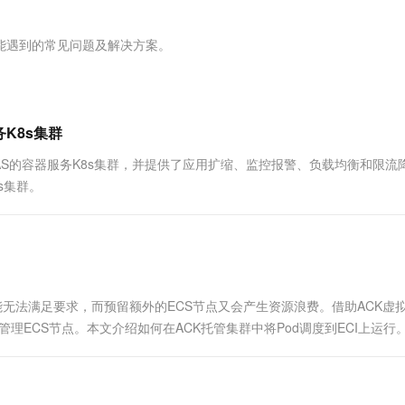
服务生态伙伴
视觉 Coding、空间感知、多模态思考等全面升级
1M上下文，专为长程任务能力而生
云工开物
企业应用
Works
Night Plan 支持 Qwen 3.8-Max
云原生大数据计算服务 MaxCompute
AI 办公
容器服务 Kub
NEW
Red Hat
30+ 款产品免费体验
Data Agent 驱动的一站式 Data+AI 开发治理平台
夜间 5 折，Qwen/Meoo/TokenPlan 客户专享
面向分析的企业级SaaS模式云数据仓库
AI智能应用
提供一站式管
科研合作
可能遇到的常见问题及解决方案。
ERP
堂（旗舰版）
SUSE
智能客服
AI 应用构建
大模型原生
CRM
防护产品
2个月
自动承接线索
建站小程序
Qoder
大模型服务平台百炼-应用模版
OA 办公系统
HOT
NEW
K8s集群
面向真实软件
个人版上线、团队版降价；千问3.8-Max首发发尝鲜
丰富多元化的应用模版和解决方案
力提升
财税管理
模板建站
EDAS的容器服务K8s集群，并提供了应用扩缩、监控报警、负载均衡和限流
万有无界
大模型服务平台百炼-智能体
400电话
定制建站
s集群。
的模型效果
灵活可视化地构建企业级 Agent
方案
广告营销
模板小程序
秒悟
人工智能平台 PAI
定制小程序
云端极速 AI 
新一代 AI 视频生成模型，深度适配广告营销等场景
AI Native 的算法工程平台，一站式完成建模、训练、推理服务部署
APP 开发
能无法满足要求，而预留额外的ECS节点又会产生资源浪费。借助ACK虚
建站系统
管理ECS节点。本文介绍如何在ACK托管集群中将Pod调度到ECI上运行
AI 应用
10分钟微调：让0.6B模型媲美235B模
多模态数据信
型
依托云原生高可用架构,实现Dify私有化部署
用1%尺寸在特定领域达到大模型90%以上效果