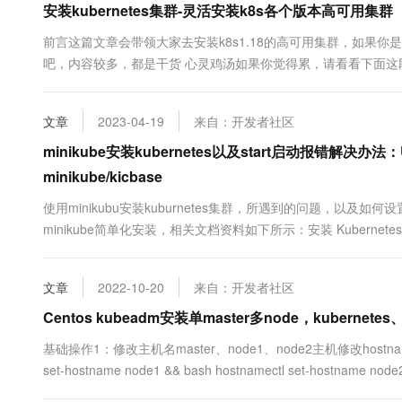
安装kubernetes集群-灵活安装k8s各个版本高可用集群
前言这篇文章会带领大家去安装k8s1.18的高可用集群，如果
吧，内容较多，都是干货 心灵鸡汤如果你觉得累，请看看下面
走向诗和远方！资料下载1.下文需要的yaml文件所在的github地址如
文章
2023-04-19
来自：开发者社区
minikube安装kubernetes以及start启动报错解决办法：Unable 
minikube/kicbase
使用minikubu安装kuburnetes集群，所遇到的问题，以及如何设
minikube简单化安装，相关文档资料如下所示：安装 Kubernetes 
要先安装kubectl,以下是官方文档安装教程。文档很详细，并且建议
个....
文章
2022-10-20
来自：开发者社区
Centos kubeadm安装单master多node，kuberne
基础操作1：修改主机名master、node1、node2主机修改hostnamectl se
set-hostname node1 && bash hostnamectl set-hostname n