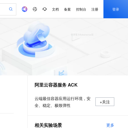
文档
备案
控制台
注册
登录
验
作计划
器
AI 活动
专业服务
服务伙伴合作计划
开发者社区
加入我们
产品动态
服务平台百炼
阿里云 OPC 创新助力计划
一站式生成采购清单，支持单品或批量购买
可编辑精美 PPT 文稿
S产品伙伴计划（繁花）
峰会
CS
造的大模型服务与应用开发平台
Agency Agents：拥有专属领域专家
AI 生产力先锋
Al MaaS 服务伙伴赋能合作
域名
博文
Careers
PolarDB Agentic Database
至高可申请百万元
 轻松生成专业的 PPT
开启高性价比 AI 编程新体验
弹性可伸缩的云计算服务
先锋实践拓展 AI 生产力的边界
发布
多领域专家智能体,一键组建 AI 虚拟交付团队
Token 补贴，五大权
计划
海大会
伙伴信用分合作计划
商标
问答
社会招聘
益加速 OPC 成功
帕鲁游戏服务器
SS
HappyHorse 打造一站式影视创作平台
飞天发布时刻
HOT
秒悟 Meoo CLI 支持一键部
划
备案
电子书
校园招聘
联机服务器，轻松开启游戏
视频创作，一键激活电商全链路生产力
稳定、安全、高性价比、高性能的云存储服务
所见，即是所愿
署项目至阿里云账号
可视化编排打通从文字构思到成片全链路闭环
更多支持
划
公司注册
镜像站
视频生成
语音识别与合成
 智能体与工作流应用
漫剧工坊：一站式动画创作平台
AI 实训营
Flink OSS 支持
合作伙伴培训与认证
阿里云容器服务 ACK
划
上云迁移
站生成，高效打造优质广告素材
全接入的云上超级电脑
通过阿里云百炼高效搭建AI应用,助力高效开发
快速生产连贯的高质量长漫剧
从基础到进阶，Agent 创客手把手教你
AssumeRole 角色自定义
e-1.1-T2V
Qwen3-TTS-Flash
lScope
我要反馈
查询合作伙伴
畅细腻的高质量视频
离线语音合成大模型，多语言方言自适应，低延迟高稳定
n Alibaba Cloud ISV 合作
代维服务
建企业门户网站
10 分钟搭建微信、支付宝小程序
百炼 Qwen3.7-Flash 系列模
云端最佳容器应用运行环境，安
+关注
创新加速
ope
登录合作伙伴管理后台
我要建议
站，无忧落地极速上线
以可视化方式快速构建移动和 PC 门户网站
国内短信简单易用，安全可靠，秒级触达，全球覆盖200+国家和地区。
高效部署网站，快速应用到小程序
型发布
全、稳定、极致弹性
e-1.1-I2V
Cosyvoice-V3-Flash
安全
畅自然，细节丰富
高表现力语音合成大模型，语音克隆听感自然
我要投诉
PolarDB
上云场景组合购
伴
Qoder CN V1.7.0 发布
漫剧创作，剧本、分镜、视频高效生成
100%兼容MySQL、PostgreSQL，兼容Oracle，支持集中和分布式
覆盖90%+业务场景，专享组合折扣价
2V
VPN
Fun-ASR
相关实验场景
更多