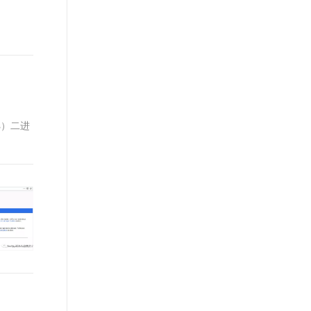
t.diy 一步搞定创意建站
构建大模型应用的安全防护体系
通过自然语言交互简化开发流程,全栈开发支持
通过阿里云安全产品对 AI 应用进行安全防护
k8s）二进