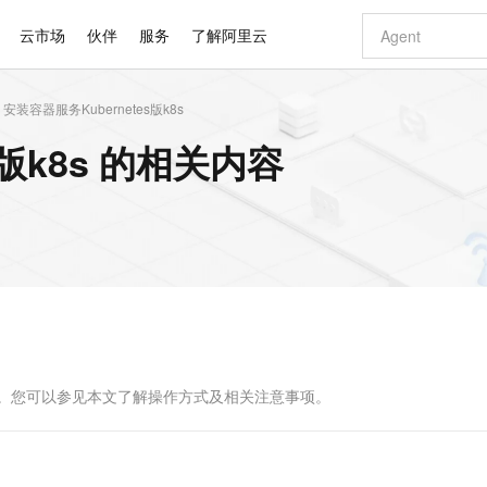
云市场
伙伴
服务
了解阿里云
安装容器服务Kubernetes版k8s
AI 特惠
数据与 API
成为产品伙伴
企业增值服务
最佳实践
价格计算器
AI 场景体
基础软件
产品伙伴合
阿里云认证
市场活动
配置报价
大模型
s版k8s 的相关内容
自助选配和估算价格
步到位
智启 AI 普惠权益
产品生态集成认证中心
企业支持计划
云上春晚
域名与网站
Qwen Audio：打造专属 AI 语音助手
千问官方 MaaS 平台，为开发者和 Agent 而生，新用户赠送 1 亿 + tokens 额度
一句话生成原生
AI Coding
阿里云Maa
2026 阿里云
云服务器 E
为企业打
数据集
Windows
大模型认证
模型
NEW
NEW
格式还原
值低价云产品抢先购
至高享 1亿+免费 tokens，加速 Al 应用落地
提供智能易用的域名与建站服务
Qwen-Audio-3.0-Realtime 端到端实时语音角色扮演
输入一句话想法,
智能编程，一键
安全可靠、
产品生态伙伴
专家技术服务
云上奥运之旅
弹性计算合作
阿里云中企出
手机三要素
宝塔 Linux
全部认证
价格优势
开源旗舰模型
即刻拥有 DeepSeek-V4-Pro
阿里云 OPC 创新助力计划
千问大模型
一键部署幻兽
AI 电商营销
对象存储 O
大模型
产品生态伙伴工作台
企业增值服务台
云栖战略参考
云存储合作计
云栖大会
身份实名认证
CentOS
训练营
推动算力普惠，释放技术红利
最高返9万
真正可用的 1M 上下文,一次完成代码全链路开发
快速构建应用程序和网站，即刻迈出上云第一步
轻松解锁专属 DeepSeek-V4-Pro
至高百万元 Token 补贴，加速一人公司成长
多元化、高性能、安全可靠的大模型服务
一键购买专属
从图文生成到
云上的中国
数据库合作计
活动全景
短信
Docker
图片和
自进化智能体
5 分钟轻松部署专属 QwenPaw
Token Plan 模型订阅计划
数字证书管理服务（原SSL证书）
高效搭建 AI
AI 广告创作
无影云电脑
企业成长
NEW
HOT
信息公告
看见新力量
云网络合作计
OCR 文字识别
JAVA
越聪明
证享300元代金券
全托管，含MySQL、PostgreSQL、SQL Server、MariaDB多引擎
Qwen3.8-Max 首发尝鲜，限时加量 10 倍，夜间低至2折
实现全站HTTPS，呈现可信的WEB访问
从聊天伙伴进化为能主动干活的本地数字员工
图文、视频一
随时随地安
Kimi-K3
HappyHors
NEW
魔搭 Mode
loud
服务实践
官网公告
Kimi 最新旗舰模型，长程编程与推理利器
让文字生成流
金融模力时刻
Salesforce O
版
发票查验
全能环境
Claude Code + GStack 打造工程团队
千问办公，限时限量积分加倍
Qoder
低代码高效构
AI 建站
短信服务
型
NEW
作计划
计划
创新中心
魔搭 ModelSc
健康状态
理服务
让AI从“聊天伙伴”进化为能干活的“数字员工”
安装技能 GStack，拥有专属 AI 工程团队
你的AI工作搭子，覆盖日常办公高频场景
面向真实软件的智能体编程平台
0 代码专业建
作。您可以参见本文了解操作方式及相关注意事项。
客户案例
天气预报查询
操作系统
Deepseek-v4-pro
HappyHors
态合作计划
态智能体模型
旗舰 MoE 大模型，百万上下文与顶尖推理能力
图生视频，流
同享
万小智 AI 建站低至 15元/月
Qoder CN
AI 短剧/漫剧
云原生数据库 
快递物流查询
WordPress
成为服务伙
高校合作
点，立即开启云上创新
覆盖公网/内网、递归/权威、移动APP等全场景解析服务
送.CN域名，送备案服务码
基于千问大模型等，支持代码智能生成、研发智能问答
AI助力短剧
GLM-5.2
Wan2.7-T
Ubuntu