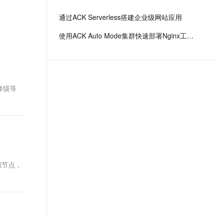
文戏情感细腻自然，动作戏激烈拳拳到肉，实现更强表演能力
支持中英文自由切换，具备更强的噪声鲁棒性
ernetes 版 ACK
云聚AI 严选权益
云安全中心 AI BAS 智能自动
SSL 证书
通过ACK Serverless搭建企业级网站应用
，一键激活高效办公新体验
理容器应用的 K8s 服务
精选AI产品，从模型到应用全链提效
化模拟渗透攻击产品发布
堡垒机
使用ACK Auto Mode集群快速部署Nginx工作负载
AI 用量加速计划
DataWorks ChatBI 会话支持
应用
防火墙
、识别商机，让客服更高效、服务更出色。
新老同享，达量后返
上传临时文件分析
千问办公
主机安全
NEW
的智能体编程平台
一站式AI生产力平台
降级等
AI 应用及服务市场
伶鹊
企业级人与Agent协作平台，接入和调度多个数字员工
智能客服平台，对话机器人、对话分析、智能外呼
AI 应用
大模型服务平台百炼 - 全妙
大模型
应用创作平台
多模态内容创作工具，已接入 DeepSeek
自然语言处理
数据标注
拟节点，
。
机器学习
息提取
与 AI 智能体进行实时音视频通话
从文本、图片、视频中提取结构化的属性信息
构建支持视频理解的 AI 音视频实时通话应用