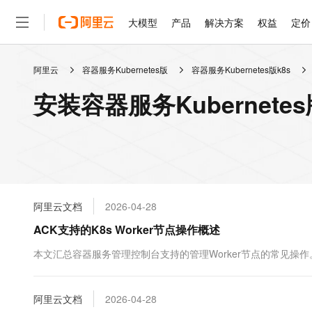
大模型
产品
解决方案
权益
定价
阿里云
容器服务Kubernetes版
容器服务Kubernetes版k8s
大模型
产品
解决方案
权益
定价
云市场
伙伴
服务
了解阿里云
精选产品
精选解决方案
普惠上云
产品定价
精选商城
成为销售伙伴
售前咨询
为什么选择阿里云
千问AI平台
安装容器服务Kubernete
了解云产品的定价详情
大模型服务平台百炼
睿译宝，AI翻译排版一
普惠上云 官方力荐
分销伙伴
在线服务
网站建设
什么是云计算
大
大模型服务与应用平台
上传文档即自动完成翻译和
云服务器38元/年起，超
咨询伙伴
多端小程序
技术领先
云上成本管理
售后服务
轻量应用服务器
GLM-5.2：长任务时代
官方推荐返现计划
大模型
精选产品
精选解决方案
Salesforce 国际版订阅
稳定可靠
管理和优化成本
推荐新用户得奖励，单订单
销售伙伴合作计划
自助服务
友盟天域
安全合规
人工智能与机器学习
AI
文本生成
云数据库 RDS
Hermes Agent，打造
云工开物
无影生态合作计划
在线服务
阿里云文档
2026-04-28
观测云
分析师报告
自主进化，持久记忆，越用
高校专属算力普惠，学生认
计算
互联网应用开发
Qwen3.8-Max
HOT
Salesforce On Alibaba C
工单服务
ACK支持的K8s Worker节点操作概述
智能体时代全能旗舰模型
Tuya 物联网平台阿里云
研究报告与白皮书
人工智能平台 PAI
快速拥有专属 OpenClaw
大模
Consulting Partner 合
大数据
容器
免费试用
短信专区
一站式AI开发、训练和推
本文汇总容器服务管理控制台支持的管理Worker节点的常见操
蓝凌 OA
Qwen3.7-Plus
AI 大模型销售与服务生
现代化应用
存储
天池大赛
能看、能想、能动手的多模
云解析DNS
解决方案免费试用 新老
电子合同
最高领取价值200元试用
安全
阿里云文档
网络与CDN
2026-04-28
AI 算法大赛
Qwen3-VL-Plus
畅捷通