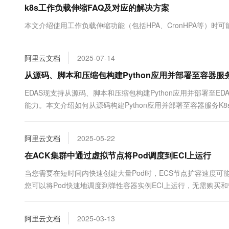
k8s工作负载伸缩FAQ及对应的解决方案
大数据开发治理平台 Data
AI 产品 免费试用
网络
安全
云开发大赛
Tableau 订阅
1亿+ 大模型 tokens 和 
本文介绍使用工作负载伸缩功能（包括HPA、CronHPA等）时
可观测
入门学习赛
中间件
AI空中课堂在线直播课
云防火墙
140+云产品 免费试用
大模型服务
上云与迁云
云原生的云上边界网络安全
产品新客免费试用，最长1
数据库
阿里云文档
2025-07-14
生态解决方案
千问AI平台-Token Plan
企业出海
大模型ACA认证体验
从源码、脚本和压缩包构建Python应用并部署至容器服务
大数据计算
助力企业全员 AI 认知与能
行业生态解决方案
政企业务
EDAS现支持从源码、脚本和压缩包构建Python应用并部署至
媒体服务
千问AI平台-模型体验
开发者生态解决方案
能力。本文介绍如何从源码构建Python应用并部署至容器服务K8
在线体验全尺寸、多种模态
企业服务与云通信
AI 开发和 AI 应用解决
Happy 系列大模型
域名与网站
阿里云文档
2025-05-22
在ACK集群中通过虚拟节点将Pod调度到ECI上运行
终端用户计算
当您需要在短时间内快速创建大量Pod时，ECS节点扩容速度可
Serverless
大模型解决方案
您可以将Pod快速地调度到弹性容器实例ECI上运行，无需购买和
开发工具
快速部署 Dify，高效搭建 
阿里云文档
2025-03-13
迁移与运维管理