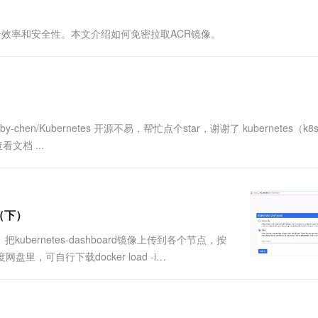
一个 AI 助手
超强辅助，Bol
即刻拥有 DeepSeek-R1 满血版
在企业官网、通讯软件中为客户提供 AI 客服
升效率和安全性。本文介绍如何免密拉取ACR镜像。
多种方案随心选，轻松解锁专属 DeepSeek
om/cby-chen/Kubernetes 开源不易，帮忙点个star，谢谢了 kubernetes（
文档 ...
（下）
i界面）把kubernetes-dashboard镜像上传到各个节点，按
盘里，可自行下载docker load -i