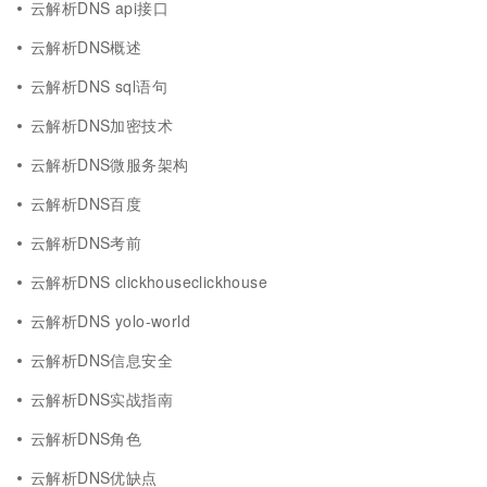
云解析DNS api接口
云解析DNS概述
云解析DNS sql语句
云解析DNS加密技术
云解析DNS微服务架构
云解析DNS百度
云解析DNS考前
云解析DNS clickhouseclickhouse
云解析DNS yolo-world
云解析DNS信息安全
云解析DNS实战指南
云解析DNS角色
云解析DNS优缺点