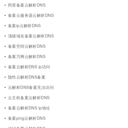
阿里备案云解析DNS
备案云服务器云解析DNS
备案ip云解析DNS
顶级域名备案云解析DNS
备案空间云解析DNS
备案万网云解析DNS
备案云解析DNS ip访问
隐性云解析DNS备案
云解析DNS备案无法访问
云主机备案云解析DNS
备案云解析DNS ip地址
备案ping云解析DNS