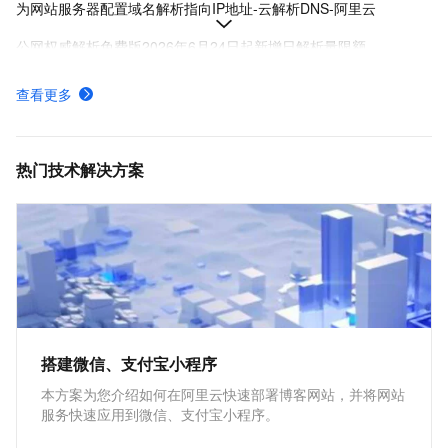
为网站服务器配置域名解析指向IP地址-云解析DNS-阿里云
公网权威解析免费版2026年6月24日起新增日解析量限额
域名解析服务无中断迁移流程-云解析DNS-阿里云
查看更多
地域线路-境外_公网权威解析
公网权威域名解析管理-公网权威解析-云解析DNS-阿里云
热门技术解决方案
搭建微信、支付宝小程序
本方案为您介绍如何在阿里云快速部署博客网站，并将网站
服务快速应用到微信、支付宝小程序。