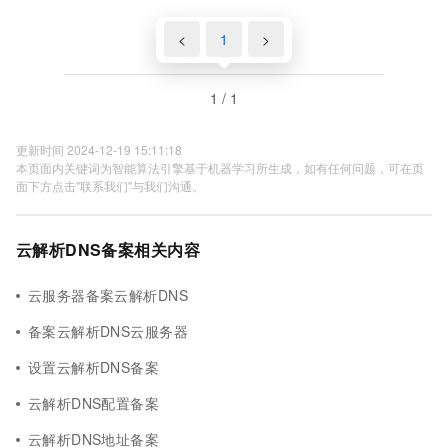
<
1
>
1 / 1
更新时间 2024-12-19 15:11:18
本页面内关键词为智能算法引擎基于机器学习所生成，如有任何问题，可在页
面下方点击"联系我们"与我们沟通。
云解析DNS备案相关内容
云服务器备案云解析DNS
备案云解析DNS云服务器
设置云解析DNS备案
云解析DNS配置备案
云解析DNS地址备案