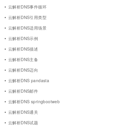
云解析DNS事件循环
云解析DNS引用类型
云解析DNS适用场景
云解析DNS示例
云解析DNS描述
云解析DNS主备
云解析DNS迈向
云解析DNS pandasta
云解析DNS邮件
云解析DNS springbootweb
云解析DNS通关
云解析DNS试题