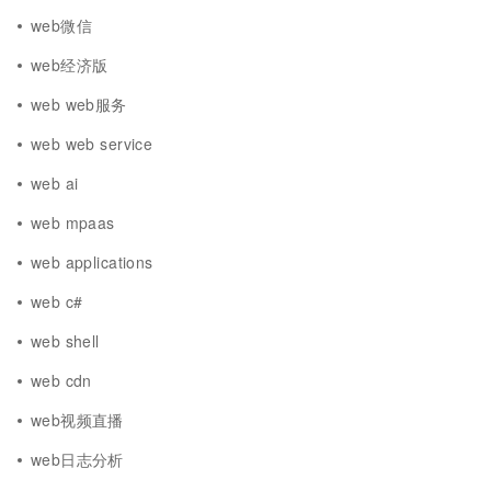
web微信
web经济版
web web服务
web web service
web ai
web mpaas
web applications
web c#
web shell
web cdn
web视频直播
web日志分析