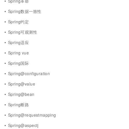
Spring革命
Spring数据一致性
Spring约定
Spring可观测性
Spring适应
Spring vue
Spring国际
Spring@configuration
Spring@value
Spring@bean
Spring断路
Spring@requestmapping
Spring@aspectj