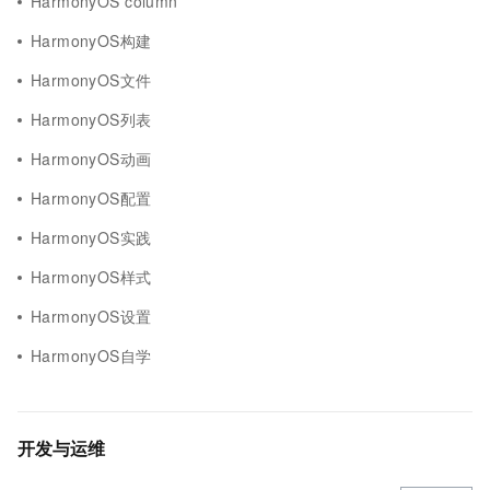
HarmonyOS column
HarmonyOS构建
HarmonyOS文件
HarmonyOS列表
HarmonyOS动画
HarmonyOS配置
HarmonyOS实践
HarmonyOS样式
HarmonyOS设置
HarmonyOS自学
开发与运维