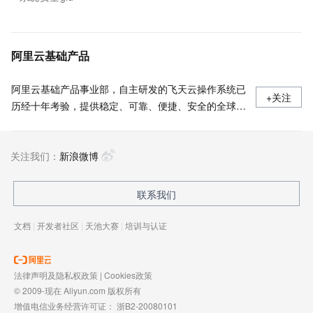
阿里云基础产品
阿里云基础产品事业部，自主研发的飞天云操作系统已
+关注
历经十年考验，提供稳定、可靠、便捷、安全的全球顶
级计算能力。基于不断升级迭代的神龙架构，提供包括
计算、存储、网络、安全、云原生等多项IaaS服务，并
关注我们：
支持龙蜥开源社区的发展，为全球开发者提供开源、安
新浪微博
全、稳定的操作系统。
联系我们
文档
|
开发者社区
|
天池大赛
|
培训与认证
法律声明及隐私权政策
|
Cookies政策
© 2009-现在 Aliyun.com 版权所有
增值电信业务经营许可证：
浙B2-20080101