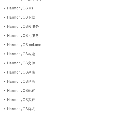
HarmonyOS os
HarmonyOS下载
HarmonyOS云服务
HarmonyOS元服务
HarmonyOS column
HarmonyOS构建
HarmonyOS文件
HarmonyOS列表
HarmonyOS动画
HarmonyOS配置
HarmonyOS实践
HarmonyOS样式