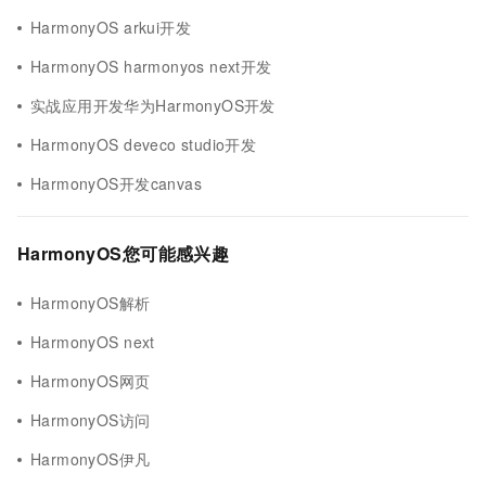
HarmonyOS arkui开发
HarmonyOS harmonyos next开发
实战应用开发华为HarmonyOS开发
HarmonyOS deveco studio开发
HarmonyOS开发canvas
HarmonyOS您可能感兴趣
HarmonyOS解析
HarmonyOS next
HarmonyOS网页
HarmonyOS访问
HarmonyOS伊凡