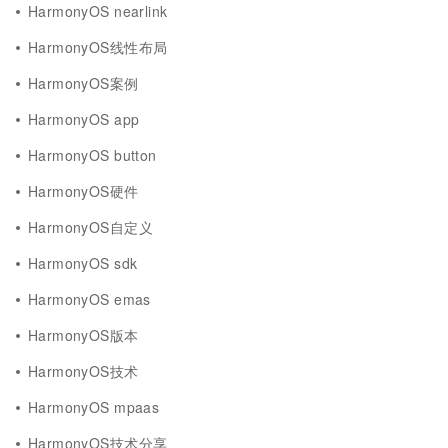
HarmonyOS nearlink
HarmonyOS线性布局
HarmonyOS案例
HarmonyOS app
HarmonyOS button
HarmonyOS硬件
HarmonyOS自定义
HarmonyOS sdk
HarmonyOS emas
HarmonyOS版本
HarmonyOS技术
HarmonyOS mpaas
HarmonyOS技术分享