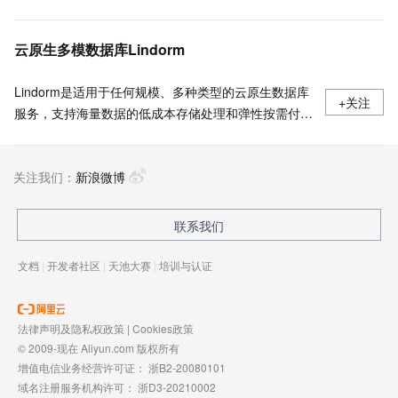
云原生多模数据库Lindorm
Lindorm是适用于任何规模、多种类型的云原生数据库
+关注
服务，支持海量数据的低成本存储处理和弹性按需付
费，兼容HBase、Solr、SQL、OpenTSDB等多种开源
标准接口，是互联网、IoT、车联网、广告、社交、监
关注我们：
控、游戏、风控等场景首选数据库，也是为阿里巴巴核
新浪微博
心业务提供支撑的数据库之一。
联系我们
文档
|
开发者社区
|
天池大赛
|
培训与认证
法律声明及隐私权政策
|
Cookies政策
© 2009-现在 Aliyun.com 版权所有
增值电信业务经营许可证：
浙B2-20080101
域名注册服务机构许可：
浙D3-20210002