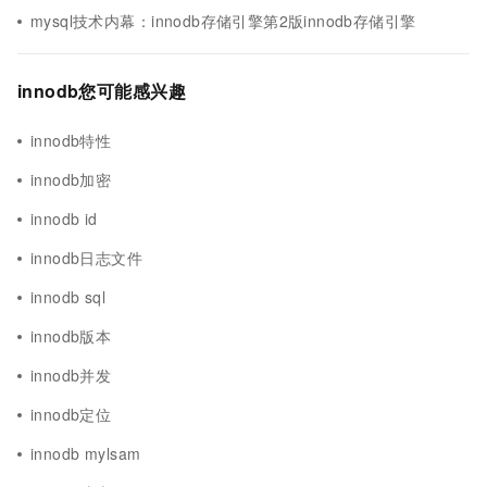
mysql技术内幕：innodb存储引擎第2版innodb存储引擎
innodb您可能感兴趣
innodb特性
innodb加密
innodb id
innodb日志文件
innodb sql
innodb版本
innodb并发
innodb定位
innodb mylsam