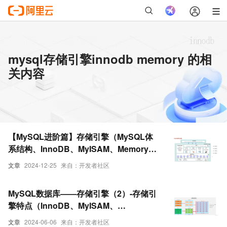
mysql存储引擎innodb memory 的相
关内容
【MySQL进阶篇】存储引擎（MySQL体
系结构、InnoDB、MyISAM、Memory区
别及特点、存储引擎的选择方案）
文章
2024-12-25
来自：开发者社区
MySQL数据库——存储引擎（2）-存储引
擎特点（InnoDB、MyISAM、
Memory）、存储引擎选择
文章
2024-06-06
来自：开发者社区