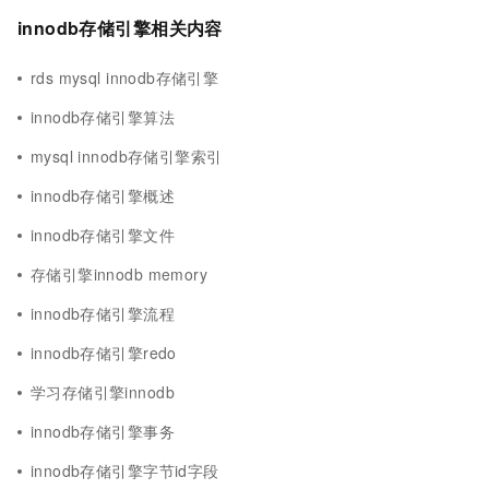
innodb存储引擎相关内容
rds mysql innodb存储引擎
innodb存储引擎算法
mysql innodb存储引擎索引
innodb存储引擎概述
innodb存储引擎文件
存储引擎innodb memory
innodb存储引擎流程
innodb存储引擎redo
学习存储引擎innodb
innodb存储引擎事务
innodb存储引擎字节id字段