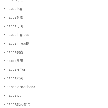
nacos log
nacos策略
nacos订阅
nacos higress
nacos mysql8
nacos实践
nacos是用
nacos error
nacos示例
nacos oceanbase
nacos pg
nacos默认密码