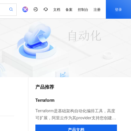
文档
备案
控制台
注册
登录
验
作计划
器
AI 活动
专业服务
服务伙伴合作计划
开发者社区
加入我们
产品动态
服务平台百炼
阿里云 OPC 创新助力计划
一站式生成采购清单，支持单品或批量购买
可编辑精美 PPT 文稿
S产品伙伴计划（繁花）
峰会
CS
造的大模型服务与应用开发平台
Agency Agents：拥有专属领域专家
AI 生产力先锋
Al MaaS 服务伙伴赋能合作
域名
博文
Careers
PolarDB Agentic Database
至高可申请百万元
 轻松生成专业的 PPT
开启高性价比 AI 编程新体验
弹性可伸缩的云计算服务
先锋实践拓展 AI 生产力的边界
发布
多领域专家智能体,一键组建 AI 虚拟交付团队
Token 补贴，五大权
计划
海大会
伙伴信用分合作计划
商标
问答
社会招聘
益加速 OPC 成功
帕鲁游戏服务器
SS
HappyHorse 打造一站式影视创作平台
飞天发布时刻
HOT
秒悟 Meoo CLI 支持一键部
划
备案
电子书
校园招聘
联机服务器，轻松开启游戏
视频创作，一键激活电商全链路生产力
稳定、安全、高性价比、高性能的云存储服务
所见，即是所愿
署项目至阿里云账号
可视化编排打通从文字构思到成片全链路闭环
更多支持
划
公司注册
镜像站
视频生成
语音识别与合成
 智能体与工作流应用
漫剧工坊：一站式动画创作平台
AI 实训营
Flink OSS 支持
合作伙伴培训与认证
产品推荐
划
上云迁移
站生成，高效打造优质广告素材
全接入的云上超级电脑
通过阿里云百炼高效搭建AI应用,助力高效开发
快速生产连贯的高质量长漫剧
从基础到进阶，Agent 创客手把手教你
AssumeRole 角色自定义
e-1.1-T2V
Qwen3-TTS-Flash
lScope
我要反馈
查询合作伙伴
畅细腻的高质量视频
离线语音合成大模型，多语言方言自适应，低延迟高稳定
n Alibaba Cloud ISV 合作
代维服务
建企业门户网站
10 分钟搭建微信、支付宝小程序
Terraform
百炼 Qwen3.7-Flash 系列模
创新加速
ope
登录合作伙伴管理后台
我要建议
站，无忧落地极速上线
以可视化方式快速构建移动和 PC 门户网站
国内短信简单易用，安全可靠，秒级触达，全球覆盖200+国家和地区。
高效部署网站，快速应用到小程序
型发布
。
e-1.1-I2V
Cosyvoice-V3-Flash
Terraform是基础架构自动化编排工具，高度
安全
畅自然，细节丰富
高表现力语音合成大模型，语音克隆听感自然
我要投诉
PolarDB
可扩展，阿里云作为其provider支持您创建并
上云场景组合购
伴
Qoder CN V1.7.0 发布
漫剧创作，剧本、分镜、视频高效生成
100%兼容MySQL、PostgreSQL，兼容Oracle，支持集中和分布式
覆盖90%+业务场景，专享组合折扣价
管理新的基础架构，让您在阿里云上轻松定
2V
VPN
Fun-ASR
产品文档