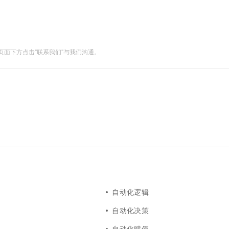
设施即代码 I....
面下方点击"联系我们"与我们沟通。
自动化逻辑
自动化决策
自动化赋值