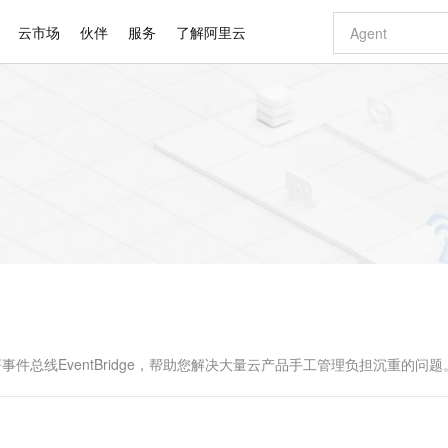
云市场
伙伴
服务
了解阿里云
AI 特惠
数据与 API
成为产品伙伴
企业增值服务
最佳实践
价格计算器
AI 场景体
基础软件
产品伙伴合
阿里云认证
市场活动
配置报价
大模型
自助选配和估算价格
步到位
智启 AI 普惠权益
产品生态集成认证中心
企业支持计划
云上春晚
域名与网站
Qwen Audio：打造专属 AI 语音助手
千问官方 MaaS 平台，为开发者和 Agent 而生，新用户赠送 1 亿 + tokens 额度
一句话生成原生
AI Coding
阿里云Maa
2026 阿里云
云服务器 E
为企业打
数据集
Windows
大模型认证
模型
NEW
NEW
格式还原
值低价云产品抢先购
至高享 1亿+免费 tokens，加速 Al 应用落地
提供智能易用的域名与建站服务
Qwen-Audio-3.0-Realtime 端到端实时语音角色扮演
输入一句话想法,
智能编程，一键
安全可靠、
产品生态伙伴
专家技术服务
云上奥运之旅
弹性计算合作
阿里云中企出
手机三要素
宝塔 Linux
全部认证
价格优势
开源旗舰模型
即刻拥有 DeepSeek-V4-Pro
阿里云 OPC 创新助力计划
千问大模型
一键部署幻兽
AI 电商营销
对象存储 O
大模型
产品生态伙伴工作台
企业增值服务台
云栖战略参考
云存储合作计
云栖大会
身份实名认证
CentOS
训练营
推动算力普惠，释放技术红利
最高返9万
真正可用的 1M 上下文,一次完成代码全链路开发
快速构建应用程序和网站，即刻迈出上云第一步
轻松解锁专属 DeepSeek-V4-Pro
至高百万元 Token 补贴，加速一人公司成长
多元化、高性能、安全可靠的大模型服务
一键购买专属
从图文生成到
云上的中国
数据库合作计
活动全景
短信
Docker
图片和
自进化智能体
5 分钟轻松部署专属 QwenPaw
Token Plan 模型订阅计划
数字证书管理服务（原SSL证书）
高效搭建 AI
AI 广告创作
无影云电脑
企业成长
NEW
HOT
信息公告
看见新力量
云网络合作计
OCR 文字识别
JAVA
越聪明
证享300元代金券
全托管，含MySQL、PostgreSQL、SQL Server、MariaDB多引擎
Qwen3.8-Max 首发尝鲜，限时加量 10 倍，夜间低至2折
实现全站 HTTPS，呈现可信的 Web 访问
从聊天伙伴进化为能主动干活的本地数字员工
图文、视频一
随时随地安
Kimi-K3
HappyHors
NEW
魔搭 Mode
loud
服务实践
官网公告
Kimi 最新旗舰模型，长程编程与推理利器
让文字生成流
金融模力时刻
Salesforce O
版
发票查验
全能环境
Claude Code + GStack 打造工程团队
千问办公，限时限量积分加倍
Qoder
低代码高效构
AI 建站
短信服务
型
NEW
作计划
计划
创新中心
魔搭 ModelSc
健康状态
理服务
让AI从“聊天伙伴”进化为能干活的“数字员工”
安装技能 GStack，拥有专属 AI 工程团队
你的AI工作搭子，覆盖日常办公高频场景
面向真实软件的智能体编程平台
0 代码专业建
自动化部署事件总线EventBridge，帮助您解决大量云产品手工管理负担沉重的问题
客户案例
天气预报查询
操作系统
Deepseek-v4-pro
HappyHors
态合作计划
态智能体模型
旗舰 MoE 大模型，百万上下文与顶尖推理能力
图生视频，流
同享
万小智 AI 建站低至 15元/月
Qoder CN
AI 短剧/漫剧
云原生数据库 
快递物流查询
WordPress
成为服务伙
高校合作
点，立即开启云上创新
覆盖公网/内网、递归/权威、移动APP等全场景解析服务
送.CN域名，送备案服务码
基于千问大模型等，支持代码智能生成、研发智能问答
AI助力短剧
GLM-5.2
Wan2.7-T
Ubuntu