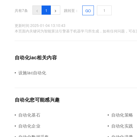
可取，许多人正在转向自动化资源部署和配置的工具。本文将基于基础
共有7条
<
1
>
跳转至：
GO
更新时间 2025-01-04 13:10:43
本页面内关键词为智能算法引擎基于机器学习所生成，如有任何问题，可在页
自动化iac相关内容
设施iac自动化
自动化您可能感兴趣
自动化基石
自动化策略
自动化企业
自动化实践
自动化数据采集
自动化流量