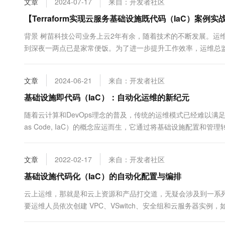
文章
2024-07-17
来自：开发者社区
10 分钟在聊天系统中增加
专有云
【Terraform实现云服务基础设施既代码（IaC）案例
背景 树苗科技公司业务上云2年有余，随着技术的不断发展。运
到深夜一两点已是家常便饭。为了进一步提升工作效率，运维总
IaC的理念和Terraform自动化工具逐步实施运维生产自动化
和测试网络的业务交付自动化 能够有一个轻量级前...
文章
2024-06-21
来自：开发者社区
基础设施即代码（IaC）：自动化运维的新纪元
随着云计算和DevOps理念的普及，传统的运维模式已经难以满足快速
as Code, IaC）的概念应运而生，它通过将基础设施配置
特点、优势以及它在自动化...
文章
2022-02-17
来自：开发者社区
基础设施代码化（IaC）的自动化配置与编排
云上运维，那就是和云上资源和产品打交道，无疑会涉及到一系
要运维人员依次创建 VPC、VSwitch、安全组和云服务器实
据库和多个云服务器实例。随着业务规模的不断扩大，IT 系统