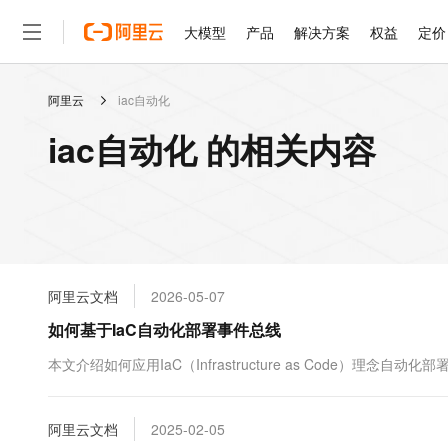
大模型
产品
解决方案
权益
定价
阿里云
iac自动化
大模型
产品
解决方案
权益
定价
云市场
伙伴
服务
了解阿里云
精选产品
精选解决方案
普惠上云
产品定价
精选商城
成为销售伙伴
售前咨询
为什么选择阿里云
千问AI平台
iac自动化 的相关内容
了解云产品的定价详情
大模型服务平台百炼
睿译宝，AI翻译排版一
普惠上云 官方力荐
分销伙伴
在线服务
网站建设
什么是云计算
大
大模型服务与应用平台
上传文档即自动完成翻译和
云服务器38元/年起，超
咨询伙伴
多端小程序
技术领先
云上成本管理
售后服务
轻量应用服务器
GLM-5.2：长任务时代
官方推荐返现计划
大模型
精选产品
精选解决方案
Salesforce 国际版订阅
稳定可靠
管理和优化成本
推荐新用户得奖励，单订单
销售伙伴合作计划
自助服务
友盟天域
安全合规
人工智能与机器学习
AI
文本生成
云数据库 RDS
Hermes Agent，打造
云工开物
无影生态合作计划
在线服务
阿里云文档
2026-05-07
观测云
分析师报告
自主进化，持久记忆，越用
高校专属算力普惠，学生认
计算
互联网应用开发
Qwen3.8-Max
HOT
Salesforce On Alibaba C
工单服务
如何基于IaC自动化部署事件总线
智能体时代全能旗舰模型
Tuya 物联网平台阿里云
研究报告与白皮书
人工智能平台 PAI
快速拥有专属 OpenClaw
大模
Consulting Partner 合
大数据
容器
免费试用
短信专区
一站式AI开发、训练和推
本文介绍如何应用IaC（Infrastructure as Code）理念
蓝凌 OA
Qwen3.7-Plus
AI 大模型销售与服务生
现代化应用
存储
天池大赛
能看、能想、能动手的多模
云解析DNS
解决方案免费试用 新老
电子合同
最高领取价值200元试用
安全
阿里云文档
网络与CDN
2025-02-05
AI 算法大赛
Qwen3-VL-Plus
畅捷通