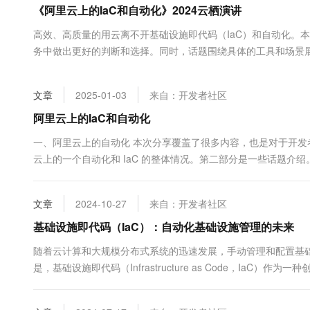
《阿里云上的IaC和自动化》2024云栖演讲
大数据开发治理平台 Data
AI 产品 免费试用
网络
安全
云开发大赛
Tableau 订阅
1亿+ 大模型 tokens 和 
高效、高质量的用云离不开基础设施即代码（IaC）和自动化。
可观测
入门学习赛
中间件
AI空中课堂在线直播课
务中做出更好的判断和选择。同时，话题围绕具体的工具和场景
云防火墙
140+云产品 免费试用
大模型服务
上云与迁云
云原生的云上边界网络安全
产品新客免费试用，最长1
数据库
生态解决方案
千问AI平台-Token Plan
文章
2025-01-03
来自：开发者社区
企业出海
大模型ACA认证体验
大数据计算
助力企业全员 AI 认知与能
行业生态解决方案
阿里云上的IaC和自动化
政企业务
媒体服务
千问AI平台-模型体验
开发者生态解决方案
一、阿里云上的自动化 本次分享覆盖了很多内容，也是对于开
在线体验全尺寸、多种模态
企业服务与云通信
云上的一个自动化和 IaC 的整体情况。第二部分是一些话题介
AI 开发和 AI 应用解决
是直接通过 HTP 的方式去调用，还是说通过我们封装好的 SDK 
Happy 系列大模型
域名与网站
文章
2024-10-27
来自：开发者社区
终端用户计算
基础设施即代码（IaC）：自动化基础设施管理的未来
Serverless
大模型解决方案
随着云计算和大规模分布式系统的迅速发展，手动管理和配置基
是，基础设施即代码（Infrastructure as Code，IaC
开发工具
快速部署 Dify，高效搭建 
基础设施的配置速度，还提升了系统的一致性和可重复性。本文将深
迁移与运维管理