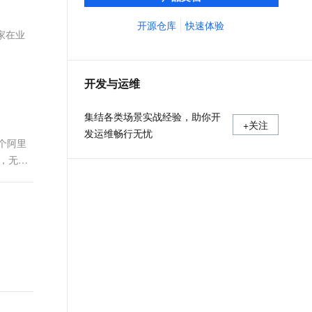
义、预览和部署云资源，实现云上自动化需
文戏情感细腻自然，动作戏激烈拳拳到肉，实现更强表演能力
支持中英文自由切换，具备更强的噪声鲁棒性
ernetes 版 ACK
云聚AI 严选权益
云安全中心 AI BAS 智能自动
SSL 证书
求。
开源仓库
快速体验
，一键激活高效办公新体验
理容器应用的 K8s 服务
精选AI产品，从模型到应用全链提效
化模拟渗透攻击产品发布
家在业
堡垒机
AI 用量加速计划
DataWorks ChatBI 会话支持
应用
防火墙
、识别商机，让客服更高效、服务更出色。
新老同享，达量后返
上传临时文件分析
开发与运维
千问办公
主机安全
NEW
的智能体编程平台
一站式AI生产力平台
集结各类场景实战经验，助你开
+关注
AI 应用及服务市场
发运维畅行无忧
伶鹊
个阿里
企业级人与Agent协作平台，接入和调度多个数字员工
智能客服平台，对话机器人、对话分析、智能外呼
成，无论
AI 应用
大模型服务平台百炼 - 全妙
大模型
应用创作平台
多模态内容创作工具，已接入 DeepSeek
自然语言处理
数据标注
机器学习
息提取
与 AI 智能体进行实时音视频通话
从文本、图片、视频中提取结构化的属性信息
构建支持视频理解的 AI 音视频实时通话应用