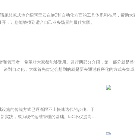
服务生态伙伴
视觉 Coding、空间感知、多模态思考等全面升级
1M上下文，专为长程任务能力而生
云工开物
企业应用
Works
Night Plan 支持 Qwen 3.8-Max
云原生大数据计算服务 MaxCompute
AI 办公
容器服务 Kub
NEW
Red Hat
30+ 款产品免费体验
Data Agent 驱动的一站式 Data+AI 开发治理平台
夜间 5 折，Qwen/Meoo/TokenPlan 客户专享
面向分析的企业级SaaS模式云数据仓库
AI智能应用
提供一站式管
科研合作
本话题总览式地介绍阿里云在IaC和自动化方面的工具体系和布局，帮助大
ERP
堂（旗舰版）
SUSE
展开，让您能够找到适合自己业务场景的最佳实践。
智能客服
AI 应用构建
大模型原生
CRM
防护产品
2个月
自动承接线索
建站小程序
Qoder
大模型服务平台百炼-应用模版
OA 办公系统
HOT
NEW
面向真实软件
个人版上线、团队版降价；千问3.8-Max首发发尝鲜
丰富多元化的应用模版和解决方案
力提升
财税管理
模板建站
万有无界
大模型服务平台百炼-智能体
400电话
定制建站
发者和管理者，希望对大家都能够受用。进行两部分介绍，第一部分就是整
的模型效果
灵活可视化地构建企业级 Agent
绍。 谈到自动化，大家首先肯定会想到的就是要去通过程序化的方式去集
方案
广告营销
模板小程序
还是说调用一些更高这个变态化的IaC 的工具...
秒悟
人工智能平台 PAI
定制小程序
云端极速 AI 
新一代 AI 视频生成模型，深度适配广告营销等场景
AI Native 的算法工程平台，一站式完成建模、训练、推理服务部署
APP 开发
建站系统
础设施的传统方式已逐渐跟不上快速迭代的步伐。于
）作为一种创新实践，成为现代运维管理的基础。IaC不仅提高了
AI 应用
10分钟微调：让0.6B模型媲美235B模
多模态数据信
入讲解...
型
依托云原生高可用架构,实现Dify私有化部署
用1%尺寸在特定领域达到大模型90%以上效果