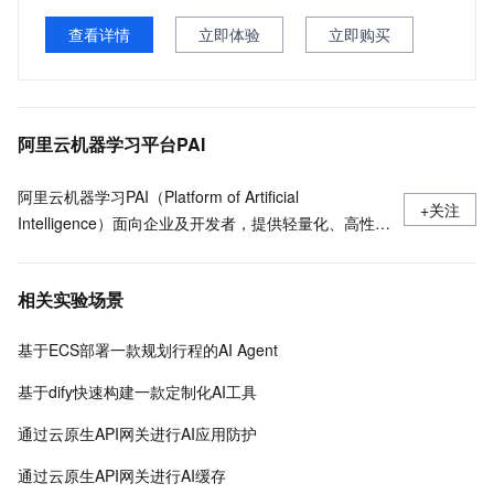
查看详情
立即体验
立即购买
阿里云机器学习平台PAI
阿里云机器学习PAI（Platform of Artificial
+关注
Intelligence）面向企业及开发者，提供轻量化、高性价
比的云原生机器学习平台，涵盖PAI-iTAG智能标注平
台、PAI-Designer（原Studio）可视化建模平台、PAI-
相关实验场景
DSW云原生交互式建模平台、PAI-DLC云原生AI基础平
台、PAI-EAS云原生弹性推理服务平台，支持千亿特
基于ECS部署一款规划行程的AI Agent
征、万亿样本规模加速训练，百余落地场景，全面提升
工程效率。
基于dify快速构建一款定制化AI工具
通过云原生API网关进行AI应用防护
通过云原生API网关进行AI缓存