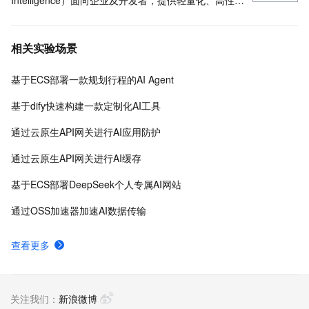
Intelligence）面向企业及开发者，提供轻量化、高性价
比的云原生机器学习平台，涵盖PAI-iTAG智能标注平
台、PAI-Designer（原Studio）可视化建模平台、PAI-
相关实验场景
DSW云原生交互式建模平台、PAI-DLC云原生AI基础平
台、PAI-EAS云原生弹性推理服务平台，支持千亿特
基于ECS部署一款规划行程的AI Agent
征、万亿样本规模加速训练，百余落地场景，全面提升
工程效率。
基于dify快速构建一款定制化AI工具
通过云原生API网关进行AI应用防护
通过云原生API网关进行AI缓存
基于ECS部署DeepSeek个人专属AI网站
通过OSS加速器加速AI数据传输
查看更多
关注我们：
新浪微博