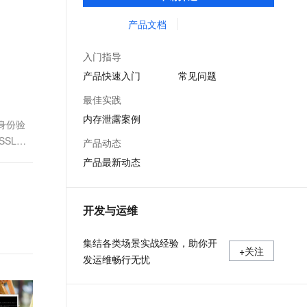
等服务的整体性解决方案。提供完善的工具
文戏情感细腻自然，动作戏激烈拳拳到肉，实现更强表演能力
支持中英文自由切换，具备更强的噪声鲁棒性
ernetes 版 ACK
云聚AI 严选权益
AI 原生数据库服务发布
SSL 证书
链和服务，协助客户主动、快速发现和定位
产品文档
，一键激活高效办公新体验
理容器应用的 K8s 服务
精选AI产品，从模型到应用全链提效
Agent 数据网关
线上问题。
堡垒机
AI 用量加速计划
云原生数据库 PolarDB
入门指导
应用
防火墙
、识别商机，让客服更高效、服务更出色。
新老同享，达量后返
Agentic Database 发布
产品快速入门
常见问题
千问办公
主机安全
NEW
最佳实践
的智能体编程平台
一站式AI生产力平台
内存泄露案例
身份验
AI 应用及服务市场
伶鹊
SL证
产品动态
企业级人与Agent协作平台，接入和调度多个数字员工
智能客服平台，对话机器人、对话分析、智能外呼
AI 应用
产品最新动态
大模型服务平台百炼 - 全妙
大模型
应用创作平台
多模态内容创作工具，已接入 DeepSeek
自然语言处理
开发与运维
数据标注
集结各类场景实战经验，助你开
+关注
机器学习
发运维畅行无忧
息提取
与 AI 智能体进行实时音视频通话
从文本、图片、视频中提取结构化的属性信息
构建支持视频理解的 AI 音视频实时通话应用