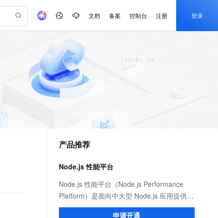
文档
备案
控制台
注册
登录
验
作计划
器
AI 活动
专业服务
服务伙伴合作计划
开发者社区
加入我们
产品动态
服务平台百炼
阿里云 OPC 创新助力计划
一站式生成采购清单，支持单品或批量购买
S产品伙伴计划（繁花）
峰会
CS
造的大模型服务与应用开发平台
Qwen Audio：打造专属 AI 语音助手
一句话生成原生可编辑精美 PPT 文稿
AI 生产力先锋
Al MaaS 服务伙伴赋能合作
域名
博文
Careers
NEW
至高可申请百万元
Qwen3.8-Max 模型上线
开启高性价比 AI 编程新体验
弹性可伸缩的云计算服务
Qwen-Audio-3.0-Realtime 端到端实时语音角色扮演
输入一句话想法, 轻松生成专业的 PPT
先锋实践拓展 AI 生产力的边界
Token 补贴，五大权
计划
海大会
伙伴信用分合作计划
商标
问答
社会招聘
益加速 OPC 成功
eek-V4-Pro
SS
一键部署幻兽帕鲁游戏服务器
飞天发布时刻
HOT
Open Search 向量检索版支
划
备案
电子书
校园招聘
pSeek-V4-Pro
视频创作，一键激活电商全链路生产力
稳定、安全、高性价比、高性能的云存储服务
一键购买专属联机服务器，轻松开启游戏
所见，即是所愿
持视频检索 Pipeline 功能
更多支持
划
公司注册
镜像站
视频生成
语音识别与合成
专属 QwenPaw
漫剧工坊：一站式动画创作平台
AI 实训营
HOT
应用身份服务 (IDaaS)
合作伙伴培训与认证
产品推荐
划
上云迁移
站生成，高效打造优质广告素材
全接入的云上超级电脑
从聊天伙伴进化为能主动干活的本地数字员工
快速生产连贯的高质量长漫剧
从基础到进阶，Agent 创客手把手教你
OpenClaw 管理能力上线
e-1.1-T2V
Qwen3-TTS-Flash
lScope
我要反馈
查询合作伙伴
畅细腻的高质量视频
离线语音合成大模型，多语言方言自适应，低延迟高稳定
n Alibaba Cloud ISV 合作
代维服务
建企业门户网站
10 分钟搭建微信、支付宝小程序
Node.js 性能平台
MaxCompute MaxFrame 提
创新加速
ope
登录合作伙伴管理后台
我要建议
站，无忧落地极速上线
以可视化方式快速构建移动和 PC 门户网站
国内短信简单易用，安全可靠，秒级触达，全球覆盖200+国家和地区。
高效部署网站，快速应用到小程序
供自动弹性内存功能
e-1.1-I2V
Cosyvoice-V3-Flash
Node.js 性能平台（Node.js Performance
安全
畅自然，细节丰富
高表现力语音合成大模型，语音克隆听感自然
我要投诉
PolarDB
Platform）是面向中大型 Node.js 应用提供
上云场景组合购
Milvus 弹性伸缩功能新增节
伴
漫剧创作，剧本、分镜、视频高效生成
100%兼容MySQL、PostgreSQL，兼容Oracle，支持集中和分布式
覆盖90%+业务场景，专享组合折扣价
点支持范围
性能监控、安全提醒、故障排查、性能优化
2V
VPN
Fun-ASR
申请开通