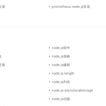
级安装
prometheus node.js安装
node.js软件
化
node.js策略
本更新
node.js建模
node.js length
node.js列表
node.js asynclocalstorage
node.js功能