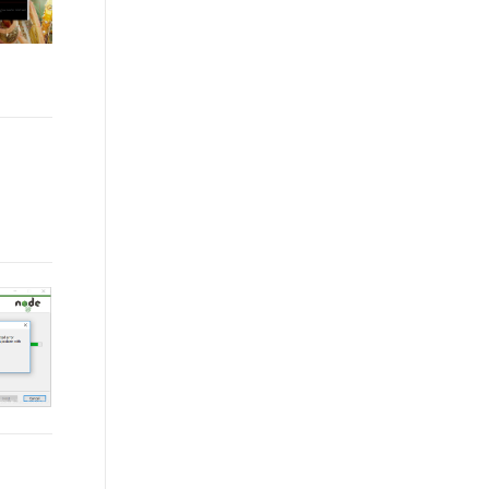
t.diy 一步搞定创意建站
构建大模型应用的安全防护体系
通过自然语言交互简化开发流程,全栈开发支持
通过阿里云安全产品对 AI 应用进行安全防护