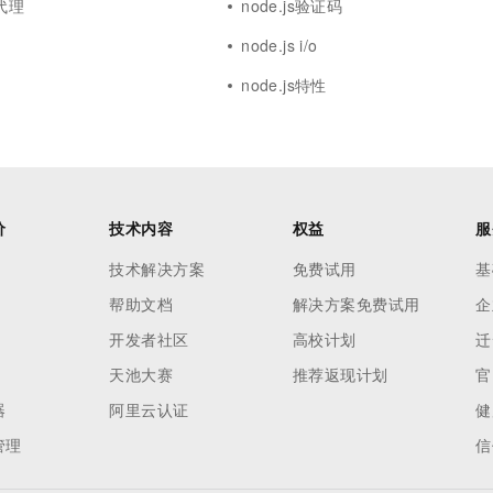
向代理
node.js验证码
node.js i/o
node.js特性
价
技术内容
权益
服
技术解决方案
免费试用
基
帮助文档
解决方案免费试用
企
开发者社区
高校计划
迁
天池大赛
推荐返现计划
官
器
阿里云认证
健
管理
信