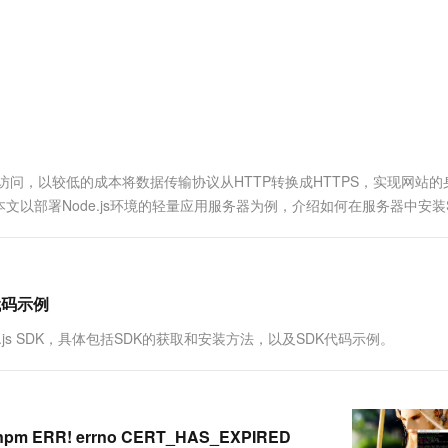
服务生态伙伴
视觉 Coding、空间感知、多模态思考等全面升级
1M上下文，专为长程任务能力而生
云工开物
企业应用
Works
Night Plan 支持 Qwen 3.8-Max
云原生大数据计算服务 MaxCompute
AI 办公
容器服务 Kub
NEW
Red Hat
30+ 款产品免费体验
Data Agent 驱动的一站式 Data+AI 开发治理平台
夜间 5 折，Qwen/Meoo/TokenPlan 客户专享
面向分析的企业级SaaS模式云数据仓库
AI智能应用
提供一站式管
科研合作
ERP
堂（旗舰版）
SUSE
智能客服
AI 应用构建
大模型原生
CRM
防护产品
2个月
自动承接线索
建站小程序
Qoder
大模型服务平台百炼-应用模版
OA 办公系统
HOT
NEW
面向真实软件
个人版上线、团队版降价；千问3.8-Max首发发尝鲜
丰富多元化的应用模版和解决方案
力提升
财税管理
模板建站
访问，以较低的成本将数据传输协议从HTTP转换成HTTPS，实现网站的
万有无界
大模型服务平台百炼-智能体
400电话
定制建站
以部署Node.js环境的轻量应用服务器为例，介绍如何在服务器中安装S
的模型效果
灵活可视化地构建企业级 Agent
方案
广告营销
模板小程序
秒悟
人工智能平台 PAI
定制小程序
云端极速 AI 
新一代 AI 视频生成模型，深度适配广告营销等场景
AI Native 的算法工程平台，一站式完成建模、训练、推理服务部署
代码示例
APP 开发
s SDK，具体包括SDK的获取和安装方法，以及SDK代码示例。
建站系统
AI 应用
10分钟微调：让0.6B模型媲美235B模
多模态数据信
型
依托云原生高可用架构,实现Dify私有化部署
pm ERR! errno CERT_HAS_EXPIRED
用1%尺寸在特定领域达到大模型90%以上效果