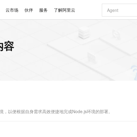
云市场
伙伴
服务
了解阿里云
AI 特惠
数据与 API
成为产品伙伴
企业增值服务
最佳实践
价格计算器
AI 场景体
基础软件
产品伙伴合
阿里云认证
市场活动
配置报价
大模型
内容
自助选配和估算价格
新方式
睿译宝，AI翻译排版一步到位
智启 AI 普惠权益
产品生态集成认证中心
企业支持计划
云上春晚
域名与网站
千问官方 MaaS 平台，为开发者和 Agent 而生，新用户赠送 1 亿 + tokens 额度
AI Coding
阿里云Maa
2026 阿里云
云服务器 E
为企业打
数据集
Windows
大模型认证
模型
NEW
交付可用成果
值低价云产品抢先购
上传文档即自动完成翻译和格式还原
至高享 1亿+免费 tokens，加速 Al 应用落地
提供智能易用的域名与建站服务
智能编程，一键
安全可靠、
产品生态伙伴
专家技术服务
云上奥运之旅
弹性计算合作
阿里云中企出
手机三要素
宝塔 Linux
全部认证
价格优势
有专属领域专家
GLM-5.2：长任务时代开源旗舰模型
阿里云 OPC 创新助力计划
千问大模型
即刻拥有 DeepS
AI 电商营销
对象存储 O
大模型
产品生态伙伴工作台
企业增值服务台
云栖战略参考
云存储合作计
云栖大会
身份实名认证
CentOS
训练营
推动算力普惠，释放技术红利
最高返9万
多领域专家智能体,一键组建 AI 虚拟交付团队
快速构建应用程序和网站，即刻迈出上云第一步
至高百万元 Token 补贴，加速一人公司成长
多元化、高性能、安全可靠的大模型服务
真正可用的 1M 上下文,一次完成代码全链路开发
轻松解锁专属 Dee
从图文生成到
云上的中国
数据库合作计
活动全景
短信
Docker
图片和
站式影视创作平台
Hermes Agent，打造自进化智能体
Token Plan 模型订阅计划
数字证书管理服务（原SSL证书）
5 分钟轻松部署
AI 广告创作
无影云电脑
企业成长
NEW
信息公告
看见新力量
云网络合作计
OCR 文字识别
JAVA
证享300元代金券
可视化编排打通从文字构思到成片全链路闭环
全托管，含MySQL、PostgreSQL、SQL Server、MariaDB多引擎
自主进化，持久记忆，越用越聪明
Qwen3.8-Max 首发尝鲜，限时加量 10 倍，夜间低至2折
实现全站HTTPS，呈现可信的WEB访问
图文、视频一
随时随地安
Kimi-K3
HappyHors
NEW
魔搭 Mode
loud
服务实践
官网公告
Kimi 最新旗舰模型，长程编程与推理利器
让文字生成流
金融模力时刻
Salesforce O
版
发票查验
全能环境
Claude Code + GStack 打造工程团队
千问办公，限时限量积分加倍
Qoder
低代码高效构
AI 建站
短信服务
型
NEW
作计划
计划
创新中心
魔搭 ModelSc
健康状态
理服务
让AI从“聊天伙伴”进化为能干活的“数字员工”
安装技能 GStack，拥有专属 AI 工程团队
你的AI工作搭子，覆盖日常办公高频场景
面向真实软件的智能体编程平台
0 代码专业建
环境，以便根据自身需求高效便捷地完成Node.js环境的部署。
客户案例
天气预报查询
操作系统
Deepseek-v4-pro
HappyHors
态合作计划
态智能体模型
旗舰 MoE 大模型，百万上下文与顶尖推理能力
图生视频，流
同享
万小智 AI 建站低至 15元/月
Qoder CN
AI 短剧/漫剧
云原生数据库 
快递物流查询
WordPress
成为服务伙
高校合作
点，立即开启云上创新
覆盖公网/内网、递归/权威、移动APP等全场景解析服务
送.CN域名，送备案服务码
基于千问大模型等，支持代码智能生成、研发智能问答
AI助力短剧
GLM-5.2
Wan2.7-T
Ubuntu