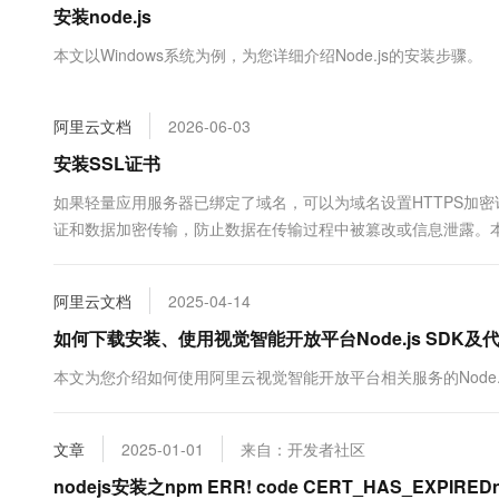
安装node.js
大数据开发治理平台 Data
AI 产品 免费试用
网络
安全
云开发大赛
Tableau 订阅
1亿+ 大模型 tokens 和 
本文以Windows系统为例，为您详细介绍Node.js的安装步骤。
可观测
入门学习赛
中间件
AI空中课堂在线直播课
云防火墙
140+云产品 免费试用
大模型服务
上云与迁云
云原生的云上边界网络安全
产品新客免费试用，最长1
数据库
阿里云文档
2026-06-03
生态解决方案
千问AI平台-Token Plan
企业出海
大模型ACA认证体验
安装SSL证书
大数据计算
助力企业全员 AI 认知与能
行业生态解决方案
政企业务
如果轻量应用服务器已绑定了域名，可以为域名设置HTTPS加密
媒体服务
千问AI平台-模型体验
开发者生态解决方案
证和数据加密传输，防止数据在传输过程中被篡改或信息泄露。本文
在线体验全尺寸、多种模态
企业服务与云通信
书，并开启HTTPS加密访问。
AI 开发和 AI 应用解决
Happy 系列大模型
域名与网站
阿里云文档
2025-04-14
如何下载安装、使用视觉智能开放平台Node.js SDK及
终端用户计算
本文为您介绍如何使用阿里云视觉智能开放平台相关服务的Node.j
Serverless
大模型解决方案
开发工具
快速部署 Dify，高效搭建 
文章
2025-01-01
来自：开发者社区
迁移与运维管理
nodejs安装之npm ERR! code CERT_HAS_EXPIREDn