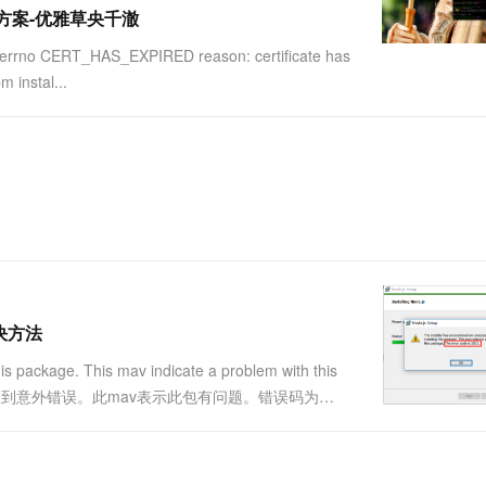
一个 AI 助手
超强辅助，Bol
问题解决方案-优雅草央千澈
即刻拥有 DeepSeek-R1 满血版
在企业官网、通讯软件中为客户提供 AI 客服
o CERT_HAS_EXPIRED reason: certificate has
多种方案随心选，轻松解锁专属 DeepSeek
stal...
解决方法
is package. This mav indicate a problem with this
在安装此包时遇到意外错误。此mav表示此包有问题。错误码为