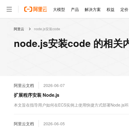
大模型
产品
解决方案
权益
定价
阿里云
node.js安装code
大模型
产品
解决方案
权益
定价
云市场
伙伴
服务
了解阿里云
精选产品
精选解决方案
普惠上云
产品定价
精选商城
成为销售伙伴
售前咨询
为什么选择阿里云
千问AI平台
node.js安装code 的相关
了解云产品的定价详情
大模型服务平台百炼
千问办公，解锁你的工作
普惠上云 官方力荐
分销伙伴
在线服务
网站建设
什么是云计算
大
大模型服务与应用平台
企业级Agent产品，直接
云服务器38元/年起，超
咨询伙伴
多端小程序
技术领先
云上成本管理
售后服务
轻量应用服务器
Agency Agents：拥
官方推荐返现计划
大模型
精选产品
精选解决方案
Salesforce 国际版订阅
稳定可靠
管理和优化成本
推荐新用户得奖励，单订单
销售伙伴合作计划
自助服务
友盟天域
安全合规
人工智能与机器学习
AI
文本生成
云数据库 RDS
HappyHorse 打造一
云工开物
无影生态合作计划
在线服务
阿里云文档
2026-06-07
观测云
分析师报告
高校专属算力普惠，学生认
计算
互联网应用开发
Qwen3.8-Max
HOT
Salesforce On Alibaba C
工单服务
扩展程序安装 Node.js
智能体时代全能旗舰模型
Tuya 物联网平台阿里云
研究报告与白皮书
人工智能平台 PAI
快速拥有专属 OpenClaw
大模
Consulting Partner 合
大数据
容器
免费试用
短信专区
一站式AI开发、训练和推
本文旨在指导用户如何在ECS实例上使用快捷方式部署Node.js
蓝凌 OA
Qwen3.7-Plus
AI 大模型销售与服务生
现代化应用
存储
天池大赛
能看、能想、能动手的多模
云解析DNS
解决方案免费试用 新老
电子合同
最高领取价值200元试用
安全
阿里云文档
网络与CDN
2026-06-05
AI 算法大赛
Qwen3-VL-Plus
畅捷通