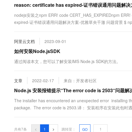
10 分钟在聊天系统中增加
reason: certificate has expired-证书错误通用
专有云
nodejs安装之npm ERR! code CERT_HAS_EXPIREDnpm ERR! errn
expired-证书错误通用问题解决方案-优雅草央千澈 问题背景 $ npm in
阿里云文档
2023-09-01
如何安装Node.jsSDK
通过阅读本文，您可以了解安装IMS Node.js SDK的方法。
文章
2022-02-17
来自：开发者社区
Node.js 安装报错提示“The error code is 2503“问题
The installer has encountered an unexpected error installing th
package. The error code is 2503.译： 安装程序
2503。这....
共有7条
<
1
>
跳转至：
GO