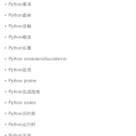
Python重译
Python森林
Python流畅
Python概述
Python豆瓣
Python modulenotfounderror
Python是用
Python jmeter
Python实战指南
Python codec
Python贝叶斯
Python运行时
Python方包