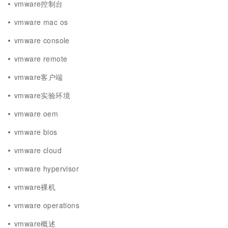
vmware控制台
vmware mac os
vmware console
vmware remote
vmware客户端
vmware实验环境
vmware oem
vmware bios
vmware cloud
vmware hypervisor
vmware裸机
vmware operations
vmware概述