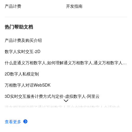
产品计费
开发指南
热门帮助文档
产品计费及购买介绍
数字人实时交互-2D
什么是通义万相数字人,如何理解通义万相数字人,通义万相数字人是什么
2D数字人私模定制
万相数字人对话WebSDK
3D实时交互服务计费方式与定价-虚拟数字人-阿里云
该文档详细说明了通过万相数字人平台创建实时数字人会话的步骤，包括获取项目ID、license和实例ID，并提供了SDK集成与示例代码。
万相数字人平台通过会员订阅和积分套餐提供数字人形象训练与视频创作服务，支持多种权益及API独立接入。
查看更多
2D数字人实时对话