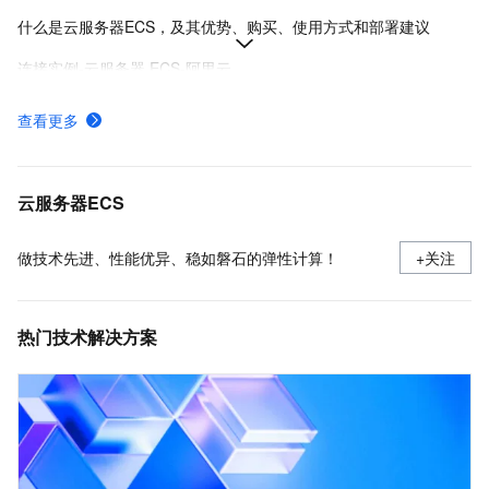
什么是云服务器ECS，及其优势、购买、使用方式和部署建议
连接实例-云服务器 ECS-阿里云
在Linux上安装Docker和Docker Compose
查看更多
实例登录名、密码、密钥对管理
使用安全组
云服务器ECS
做技术先进、性能优异、稳如磐石的弹性计算！
+关注
热门技术解决方案