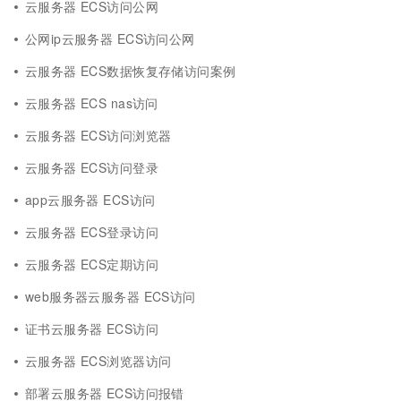
云服务器 ECS访问公网
公网ip云服务器 ECS访问公网
云服务器 ECS数据恢复存储访问案例
云服务器 ECS nas访问
云服务器 ECS访问浏览器
云服务器 ECS访问登录
app云服务器 ECS访问
云服务器 ECS登录访问
云服务器 ECS定期访问
web服务器云服务器 ECS访问
证书云服务器 ECS访问
云服务器 ECS浏览器访问
部署云服务器 ECS访问报错