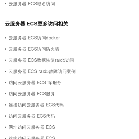
云服务器 ECS域名访问
云服务器 ECS更多访问相关
云服务器 ECS访问docker
云服务器 ECS访问防火墙
云服务器 ECS数据恢复raid5访问
云服务器 ECS raid5故障访问案例
访问云服务器 ECS ftp服务
访问云服务器 ECS服务
连接访问云服务器 ECS代码
访问云服务器 ECS代码
网址访问云服务器 ECS
连接访问云服务器 ECS