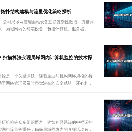
服务生态伙伴
视觉 Coding、空间感知、多模态思考等全面升级
1M上下文，专为长程任务能力而生
云工开物
企业应用
Works
Night Plan 支持 Qwen 3.8-Max
云原生大数据计算服务 MaxCompute
AI 办公
容器服务 Kub
NEW
Red Hat
究：拓扑结构建模与流量优化策略探析
30+ 款产品免费体验
Data Agent 驱动的一站式 Data+AI 开发治理平台
夜间 5 折，Qwen/Meoo/TokenPlan 客户专享
面向分析的企业级SaaS模式云数据仓库
AI智能应用
提供一站式管
科研合作
ERP
堂（旗舰版）
SUSE
中，公司局域网管理面临设备互联复杂性激增、流量调
智能客服
AI 应用构建
大模型原生
CRM
张，局域网内的终端设备（包括计算机、服务器、物
防护产品
2个月
自动承接线索
复杂的网络拓扑结构。传统管理方法在应对拓扑结构
建站小程序
Qoder
大模型服务平台百炼-应用模版
OA 办公系统
HOT
NEW
为研究复杂网络关系的重...
面向真实软件
个人版上线、团队版降价；千问3.8-Max首发发尝鲜
丰富多元化的应用模版和解决方案
力提升
财税管理
模板建站
万有无界
大模型服务平台百炼-智能体
ARP 扫描算法实现局域网内计算机监控的技术探
400电话
定制建站
的模型效果
灵活可视化地构建企业级 Agent
方案
广告营销
模板小程序
秒悟
人工智能平台 PAI
监控是一个关键课题。随着企业与机构网络规模的持
定制小程序
云端极速 AI 
新一代 AI 视频生成模型，深度适配广告营销等场景
AI Native 的算法工程平台，一站式完成建模、训练、推理服务部署
助于网络管理员及时察觉潜在的安全威胁，还有利于
.js 的 ARP 扫描算法，借助该算法能够实现对局域
APP 开发
建站系统
AI 应用
10分钟微调：让0.6B模型媲美235B模
多模态数据信
科研机构等众多组织而言，犹如神经系统的中枢调控
型
依托云原生高可用架构,实现Dify私有化部署
控网络流量等重任，确保局域网络内的各项活动有条
用1%尺寸在特定领域达到大模型90%以上效果