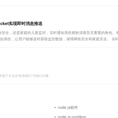
一个 AI 助手
超强辅助，Bol
的数据结构与算法扮演着不可或缺的角色。今日，就
即刻拥有 DeepSeek-R1 满血版
在企业官网、通讯软件中为客户提供 AI 客服
网网络管控的神秘面纱。 ....
多种方案随心选，轻松解锁专属 DeepSeek
ocket实现即时消息推送
络安全，还是家庭的儿童监控，实时通知系统都扮演着至关重要的角色。
的实时通知系统，让用户能够及时获取监控数据，保障网络安全和家庭安全。 实
页面或者查询数据库才能获取最新的监控数据。这种方式存...
面下方点击"联系我们"与我们沟通。
node.js软件
node.js problem