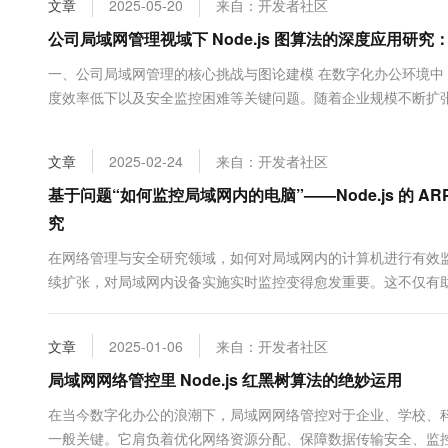
文章
2025-05-20
来自：开发者社区
大数据开发治理平台 Data
AI 产品 免费试用
网络
安全
云开发大赛
Tableau 订阅
公司局域网管理视域下 Node.js 图算法的深度应用研
1亿+ 大模型 tokens 和 
可观测
入门学习赛
中间件
AI空中课堂在线直播课
一、公司局域网管理的核心挑战与图论建模 在数字化办公环境
云防火墙
140+云产品 免费试用
大模型服务
度效率低下以及安全监控困难等关键问题。随着企业规模不断扩
上云与迁云
云原生的云上边界网络安全
产品新客免费试用，最长1
数据库
联网设备等）数量呈指数级增长，设备之间的连接关系形成高度
生态解决方案
千问AI平台-Token Plan
企业出海
大模型ACA认证体验
动态变化、流量拥塞预警等问题时，暴露出显著的局限性。而图论作
大数据计算
文章
2025-02-24
来自：开发者社区
助力企业全员 AI 认知与能
行业生态解决方案
政企业务
媒体服务
千问AI平台-模型体验
基于问题“如何监控局域网内的电脑”——Node.js 的 
开发者生态解决方案
在线体验全尺寸、多种模态
究
企业服务与云通信
AI 开发和 AI 应用解决
Happy 系列大模型
在网络管理与安全研究领域，如何对局域网内的计算机进行有效
域名与网站
续扩张，对局域网内设备实施实时监控变得愈发重要。这不仅有
优化网络资源配置，提升网络运行效能。本文将深入探究基于 Node
终端用户计算
网内计算机设备的有效监控。 ...
文章
2025-01-06
来自：开发者社区
Serverless
大模型解决方案
局域网网络管控里 Node.js 红黑树算法的绝妙运用
开发工具
快速部署 Dify，高效搭建 
在当今数字化办公的浪潮下，局域网网络管控对于企业、学校、
迁移与运维管理
一般关键。它肩负着优化网络资源分配、保障数据传输安全、监