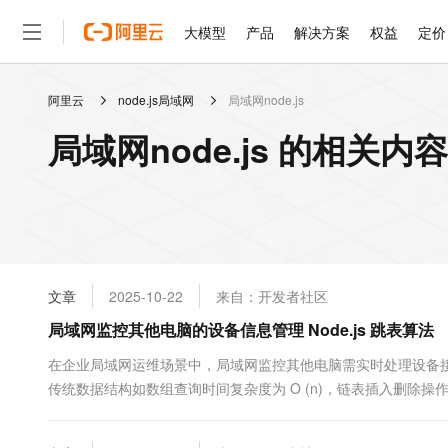
大模型
产品
解决方案
权益
定价
阿里云
node.js局域网
局域网node.js
大模型
产品
解决方案
权益
定价
云市场
伙伴
服务
了解阿里云
精选产品
精选解决方案
普惠上云
产品定价
精选商城
成为销售伙伴
售前咨询
为什么选择阿里云
千问AI平台
局域网node.js 的相关内容
了解云产品的定价详情
大模型服务平台百炼
睿译宝，AI翻译排版一
普惠上云 官方力荐
分销伙伴
在线服务
网站建设
什么是云计算
大
大模型服务与应用平台
上传文档即自动完成翻译和
云服务器38元/年起，超
咨询伙伴
多端小程序
技术领先
云上成本管理
售后服务
轻量应用服务器
GLM-5.2：长任务时代
官方推荐返现计划
大模型
精选产品
精选解决方案
Salesforce 国际版订阅
稳定可靠
管理和优化成本
推荐新用户得奖励，单订单
销售伙伴合作计划
自助服务
友盟天域
安全合规
人工智能与机器学习
AI
文本生成
云数据库 RDS
Hermes Agent，打造
云工开物
无影生态合作计划
在线服务
文章
2025-10-22
来自：开发者社区
观测云
分析师报告
自主进化，持久记忆，越用
高校专属算力普惠，学生认
计算
互联网应用开发
Qwen3.8-Max
HOT
Salesforce On Alibaba C
工单服务
局域网监控其他电脑的设备信息管理 Node.js 跳表算法
智能体时代全能旗舰模型
Tuya 物联网平台阿里云
研究报告与白皮书
人工智能平台 PAI
快速拥有专属 OpenClaw
大模
Consulting Partner 合
大数据
容器
免费试用
短信专区
一站式AI开发、训练和推
在企业局域网运维场景中，局域网监控其他电脑需实时处理设备接
蓝凌 OA
Qwen3.7-Plus
AI 大模型销售与服务生
现代化应用
传统数据结构如数组查询时间复杂度为 O (n)，链表插入删除
存储
天池大赛
能看、能想、能动手的多模
云解析DNS
解决方案免费试用 新老
电子合同
操作的实时性要求。跳表作为一种基于有序链表的分层索引结构
最高领取价值200元试用
安全
网络与CDN
AI 算法大赛
Qwen3-VL-Plus
均时间复杂度均为 O (logn)，且实现逻辑较平衡二叉树更简洁，可
畅捷通