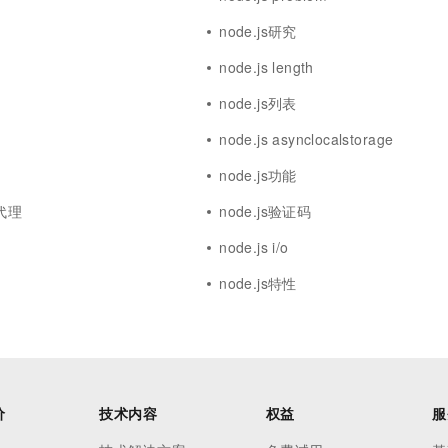
node.js研究
node.js length
node.js列表
node.js asynclocalstorage
node.js功能
向代理
node.js验证码
node.js i/o
node.js特性
价
技术内容
权益
服