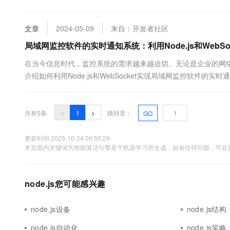
10 分钟在聊天系统中增加
不紊地开展。而在实现高效局域网网络管控的征程中，各类先进
专有云
让我们深入探究其中基于 Node.js 的红黑树算法，揭开其助力局域
文章
2024-05-09
来自：开发者社区
局域网监控软件的实时通知系统：利用Node.js和WebS
在当今信息时代，监控系统的需求越来越迫切。无论是企业的网
介绍如何利用Node.js和WebSocket实现局域网监控软件
统的必要性 传统的监控系统往往依赖于轮询，需要用户不断地刷新
共有5条
<
1
>
跳转至：
GO
更新时间 2025-10-24 09:50:29
本页面内关键词为智能算法引擎基于机器学习所生成，如有任何问题，可在页
node.js您可能感兴趣
node.js设备
node.js结构
node.js自动化
node.js策略