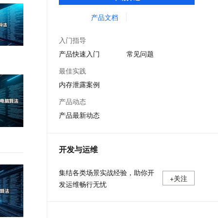
等服务的整体性解决方案。提供完善的工具
文戏情感细腻自然，动作戏激烈拳拳到肉，实现更强表演能力
支持中英文自由切换，具备更强的噪声鲁棒性
ernetes 版 ACK
云聚AI 严选权益
AI 原生数据库服务发布
SSL 证书
链和服务，协助客户主动、快速发现和定位
产品文档
，一键激活高效办公新体验
理容器应用的 K8s 服务
精选AI产品，从模型到应用全链提效
Agent 数据网关
线上问题。
堡垒机
AI 用量加速计划
云原生数据库 PolarDB
入门指导
应用
防火墙
、识别商机，让客服更高效、服务更出色。
新老同享，达量后返
Agentic Database 发布
产品快速入门
常见问题
千问办公
主机安全
NEW
最佳实践
的智能体编程平台
一站式AI生产力平台
内存泄露案例
AI 应用及服务市场
伶鹊
产品动态
企业级人与Agent协作平台，接入和调度多个数字员工
智能客服平台，对话机器人、对话分析、智能外呼
AI 应用
产品最新动态
大模型服务平台百炼 - 全妙
大模型
应用创作平台
多模态内容创作工具，已接入 DeepSeek
自然语言处理
开发与运维
数据标注
集结各类场景实战经验，助你开
+关注
机器学习
发运维畅行无忧
息提取
与 AI 智能体进行实时音视频通话
从文本、图片、视频中提取结构化的属性信息
构建支持视频理解的 AI 音视频实时通话应用