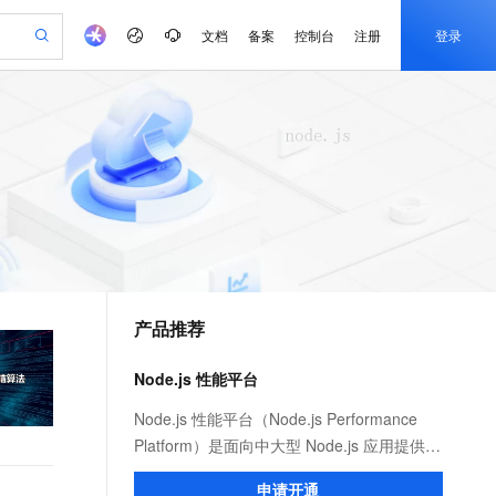
文档
备案
控制台
注册
登录
验
作计划
器
AI 活动
专业服务
服务伙伴合作计划
开发者社区
加入我们
产品动态
服务平台百炼
阿里云 OPC 创新助力计划
一站式生成采购清单，支持单品或批量购买
可编辑精美 PPT 文稿
S产品伙伴计划（繁花）
峰会
CS
造的大模型服务与应用开发平台
Agency Agents：拥有专属领域专家
AI 生产力先锋
Al MaaS 服务伙伴赋能合作
域名
博文
Careers
至高可申请百万元
Qwen3.8-Max 模型上线
 轻松生成专业的 PPT
开启高性价比 AI 编程新体验
弹性可伸缩的云计算服务
先锋实践拓展 AI 生产力的边界
多领域专家智能体,一键组建 AI 虚拟交付团队
Token 补贴，五大权
计划
海大会
伙伴信用分合作计划
商标
问答
社会招聘
益加速 OPC 成功
帕鲁游戏服务器
SS
HappyHorse 打造一站式影视创作平台
飞天发布时刻
HOT
Open Search 向量检索版支
划
备案
电子书
校园招聘
联机服务器，轻松开启游戏
视频创作，一键激活电商全链路生产力
稳定、安全、高性价比、高性能的云存储服务
所见，即是所愿
持视频检索 Pipeline 功能
可视化编排打通从文字构思到成片全链路闭环
更多支持
划
公司注册
镜像站
视频生成
语音识别与合成
 智能体与工作流应用
漫剧工坊：一站式动画创作平台
AI 实训营
应用身份服务 (IDaaS)
合作伙伴培训与认证
产品推荐
划
上云迁移
站生成，高效打造优质广告素材
全接入的云上超级电脑
通过阿里云百炼高效搭建AI应用,助力高效开发
快速生产连贯的高质量长漫剧
从基础到进阶，Agent 创客手把手教你
OpenClaw 管理能力上线
e-1.1-T2V
Qwen3-TTS-Flash
lScope
我要反馈
查询合作伙伴
畅细腻的高质量视频
离线语音合成大模型，多语言方言自适应，低延迟高稳定
n Alibaba Cloud ISV 合作
代维服务
建企业门户网站
10 分钟搭建微信、支付宝小程序
Node.js 性能平台
MaxCompute MaxFrame 提
创新加速
ope
登录合作伙伴管理后台
我要建议
站，无忧落地极速上线
以可视化方式快速构建移动和 PC 门户网站
国内短信简单易用，安全可靠，秒级触达，全球覆盖200+国家和地区。
高效部署网站，快速应用到小程序
供自动弹性内存功能
e-1.1-I2V
Cosyvoice-V3-Flash
Node.js 性能平台（Node.js Performance
安全
畅自然，细节丰富
高表现力语音合成大模型，语音克隆听感自然
我要投诉
PolarDB
Platform）是面向中大型 Node.js 应用提供
上云场景组合购
Milvus 弹性伸缩功能新增节
伴
漫剧创作，剧本、分镜、视频高效生成
100%兼容MySQL、PostgreSQL，兼容Oracle，支持集中和分布式
覆盖90%+业务场景，专享组合折扣价
点支持范围
性能监控、安全提醒、故障排查、性能优化
2V
VPN
Fun-ASR
申请开通