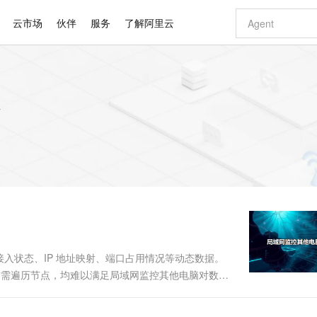
云市场
伙伴
服务
了解阿里云
AI 特惠
数据与 API
成为产品伙伴
企业增值服务
最佳实践
价格计算器
AI 场景体
基础软件
产品伙伴合
阿里云认证
市场活动
配置报价
大模型
自助选配和估算价格
步到位
智启 AI 普惠权益
产品生态集成认证中心
企业支持计划
云上春晚
域名与网站
Qwen Audio：打造专属 AI 语音助手
千问官方 MaaS 平台，为开发者和 Agent 而生，新用户赠送 1 亿 + tokens 额度
一句话生成原生
AI Coding
阿里云Maa
2026 阿里云
云服务器 E
为企业打
数据集
Windows
大模型认证
模型
NEW
NEW
格式还原
值低价云产品抢先购
至高享 1亿+免费 tokens，加速 Al 应用落地
提供智能易用的域名与建站服务
Qwen-Audio-3.0-Realtime 端到端实时语音角色扮演
输入一句话想法,
智能编程，一键
安全可靠、
产品生态伙伴
专家技术服务
云上奥运之旅
弹性计算合作
阿里云中企出
手机三要素
宝塔 Linux
全部认证
价格优势
开源旗舰模型
即刻拥有 DeepSeek-V4-Pro
阿里云 OPC 创新助力计划
千问大模型
一键部署幻兽
AI 电商营销
对象存储 O
大模型
产品生态伙伴工作台
企业增值服务台
云栖战略参考
云存储合作计
云栖大会
身份实名认证
CentOS
训练营
推动算力普惠，释放技术红利
最高返9万
真正可用的 1M 上下文,一次完成代码全链路开发
快速构建应用程序和网站，即刻迈出上云第一步
轻松解锁专属 DeepSeek-V4-Pro
至高百万元 Token 补贴，加速一人公司成长
多元化、高性能、安全可靠的大模型服务
一键购买专属
从图文生成到
云上的中国
数据库合作计
活动全景
短信
Docker
图片和
自进化智能体
5 分钟轻松部署专属 QwenPaw
Token Plan 模型订阅计划
数字证书管理服务（原SSL证书）
高效搭建 AI
AI 广告创作
无影云电脑
企业成长
NEW
HOT
信息公告
看见新力量
云网络合作计
OCR 文字识别
JAVA
越聪明
证享300元代金券
全托管，含MySQL、PostgreSQL、SQL Server、MariaDB多引擎
Qwen3.8-Max 首发尝鲜，限时加量 10 倍，夜间低至2折
实现全站HTTPS，呈现可信的WEB访问
从聊天伙伴进化为能主动干活的本地数字员工
图文、视频一
随时随地安
Kimi-K3
HappyHors
NEW
魔搭 Mode
loud
服务实践
官网公告
Kimi 最新旗舰模型，长程编程与推理利器
让文字生成流
金融模力时刻
Salesforce O
版
发票查验
全能环境
Claude Code + GStack 打造工程团队
千问办公，限时限量积分加倍
Qoder
低代码高效构
AI 建站
短信服务
型
NEW
作计划
计划
创新中心
魔搭 ModelSc
健康状态
理服务
让AI从“聊天伙伴”进化为能干活的“数字员工”
安装技能 GStack，拥有专属 AI 工程团队
你的AI工作搭子，覆盖日常办公高频场景
面向真实软件的智能体编程平台
0 代码专业建
入状态、IP 地址映射、端口占用情况等动态数据。
客户案例
天气预报查询
操作系统
Deepseek-v4-pro
HappyHors
态合作计划
操作需遍历节点，均难以满足局域网监控其他电脑对数据
态智能体模型
旗舰 MoE 大模型，百万上下文与顶尖推理能力
图生视频，流
同享
万小智 AI 建站低至 15元/月
Qoder CN
AI 短剧/漫剧
云原生数据库 
快递物流查询
WordPress
成为服务伙
，通过随机分层策略实现查询、插入、删除操作的平
高校合作
点，立即开启云上创新
覆盖公网/内网、递归/权威、移动APP等全场景解析服务
送.CN域名，送备案服务码
基于千问大模型等，支持代码智能生成、研发智能问答
AI助力短剧
GLM-5.2
Wan2.7-T
高效适配局域....
Ubuntu