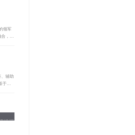
t.diy 一步搞定创意建站
构建大模型应用的安全防护体系
通过自然语言交互简化开发流程,全栈开发支持
通过阿里云安全产品对 AI 应用进行安全防护
的领军
融合，为
答、辅助
基于大