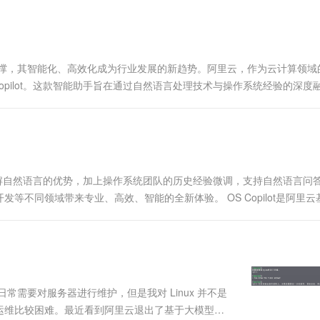
一个 AI 助手
超强辅助，Bol
即刻拥有 DeepSeek-R1 满血版
在企业官网、通讯软件中为客户提供 AI 客服
多种方案随心选，轻松解锁专属 DeepSeek
支撑，其智能化、高效化成为行业发展的新趋势。阿里云，作为云计算领域
opilot。这款智能助手旨在通过自然语言处理技术与操作系统经验的深度
高效理解自然语言的优势，加上操作系统团队的历史经验微调，支持自然语言问
发等不同领域带来专业、高效、智能的全新体验。 OS Copilot是阿里云
统运维调优等功能，帮助您更好地使用Linux...
需要对服务器进行维护，但是我对 Linux 并不是
运维比较困难。最近看到阿里云退出了基于大模型的