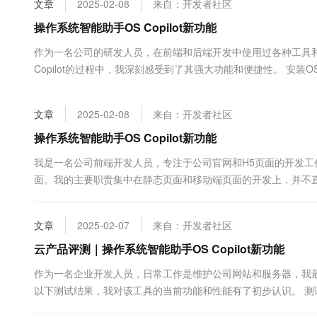
文章
2025-02-08
来自：开发者社区
大数据开发治理平台 Data
AI 产品 免费试用
网络
安全
云开发大赛
Tableau 订阅
操作系统智能助手OS Copilot新功能
1亿+ 大模型 tokens 和 
可观测
入门学习赛
中间件
AI空中课堂在线直播课
作为一名公司的研发人员，在前端和后端开发中使用过各种工具
云防火墙
140+云产品 免费试用
大模型服务
Copilot的过程中，我深刻感受到了其强大功能和便捷性。 安装OS Co
上云与迁云
云原生的云上边界网络安全
产品新客免费试用，最长1
数据库
照官方文档操作，整个过程顺利且直观。 目前 Colipot 支持的操作
生态解决方案
千问AI平台-Token Plan
企业出海
大模型ACA认证体验
大数据计算
文章
2025-02-08
来自：开发者社区
助力企业全员 AI 认知与能
行业生态解决方案
政企业务
媒体服务
千问AI平台-模型体验
操作系统智能助手OS Copilot新功能
开发者生态解决方案
在线体验全尺寸、多种模态
企业服务与云通信
我是一名公司前端开发人员，专注于公司官网和H5页面的开发
AI 开发和 AI 应用解决
面。我的主要职责集中在静态页面和移动端页面的开发上，并不
Happy 系列大模型
域名与网站
测试环境搭建过程中，偶尔也会接触到云服务器。 Copilot 使用
终端用户计算
文章
2025-02-07
来自：开发者社区
Serverless
云产品评测｜操作系统智能助手OS Copilot新功能
大模型解决方案
作为一名企业开发人员，日常工作是维护公司网站和服务器，我最近尝试
开发工具
快速部署 Dify，高效搭建 
以下测试结果，我对该工具的当前功能和性能有了初步认识。 测试 -t 
迁移与运维管理