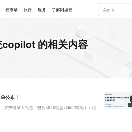
云市场
伙伴
服务
了解阿里云
AI 特惠
数据与 API
成为产品伙伴
企业增值服务
最佳实践
价格计算器
AI 场景体
基础软件
产品伙伴合
阿里云认证
市场活动
配置报价
大模型
pilot 的相关内容
自助选配和估算价格
新方式
睿译宝，AI翻译排版一步到位
智启 AI 普惠权益
产品生态集成认证中心
企业支持计划
云上春晚
域名与网站
千问官方 MaaS 平台，为开发者和 Agent 而生，新用户赠送 1 亿 + tokens 额度
Qwen Aud
AI Coding
阿里云Maa
2026 阿里云
云服务器 E
为企业打
数据集
Windows
大模型认证
模型
NEW
NEW
交付可用成果
值低价云产品抢先购
上传文档即自动完成翻译和格式还原
至高享 1亿+免费 tokens，加速 Al 应用落地
提供智能易用的域名与建站服务
智能编程，一键
安全可靠、
产品生态伙伴
专家技术服务
云上奥运之旅
弹性计算合作
阿里云中企出
手机三要素
宝塔 Linux
全部认证
价格优势
有专属领域专家
GLM-5.2：长任务时代开源旗舰模型
阿里云 OPC 创新助力计划
千问大模型
即刻拥有 DeepS
AI 电商营销
对象存储 O
大模型
产品生态伙伴工作台
企业增值服务台
云栖战略参考
云存储合作计
云栖大会
身份实名认证
CentOS
训练营
推动算力普惠，释放技术红利
最高返9万
多领域专家智能体,一键组建 AI 虚拟交付团队
快速构建应用程序和网站，即刻迈出上云第一步
至高百万元 Token 补贴，加速一人公司成长
多元化、高性能、安全可靠的大模型服务
真正可用的 1M 上下文,一次完成代码全链路开发
轻松解锁专属 Dee
从图文生成到
云上的中国
数据库合作计
活动全景
短信
Docker
图片和
站式影视创作平台
Hermes Agent，打造自进化智能体
Token Plan 模型订阅计划
数字证书管理服务（原SSL证书）
5 分钟轻松部署
AI 广告创作
无影云电脑
企业成长
NEW
信息公告
看见新力量
云网络合作计
OCR 文字识别
JAVA
证享300元代金券
可视化编排打通从文字构思到成片全链路闭环
全托管，含MySQL、PostgreSQL、SQL Server、MariaDB多引擎
自主进化，持久记忆，越用越聪明
Qwen3.8-Max 首发尝鲜，限时加量 10 倍，夜间低至2折
实现全站HTTPS，呈现可信的WEB访问
图文、视频一
随时随地安
Kimi-K3
HappyHors
NEW
魔搭 Mode
loud
服务实践
官网公告
名单公布！
Kimi 最新旗舰模型，长程编程与推理利器
让文字生成流
金融模力时刻
Salesforce O
版
发票查验
全能环境
Claude Code + GStack 打造工程团队
千问办公，限时限量积分加倍
Qoder
低代码高效构
AI 建站
短信服务
型
NEW
作计划
计划
创新中心
魔搭 ModelSc
健康状态
理服务
让AI从“聊天伙伴”进化为能干活的“数字员工”
安装技能 GStack，拥有专属 AI 工程团队
你的AI工作搭子，覆盖日常办公高频场景
面向真实软件的智能体编程平台
0 代码专业建
罗技键鼠大礼包（包含K845键盘+G502鼠标）+ 优
客户案例
天气预报查询
操作系统
Deepseek-v4-pro
HappyHors
态合作计划
态智能体模型
旗舰 MoE 大模型，百万上下文与顶尖推理能力
图生视频，流
同享
万小智 AI 建站低至 15元/月
Qoder CN
AI 短剧/漫剧
云原生数据库 
快递物流查询
WordPress
成为服务伙
高校合作
点，立即开启云上创新
覆盖公网/内网、递归/权威、移动APP等全场景解析服务
送.CN域名，送备案服务码
基于千问大模型等，支持代码智能生成、研发智能问答
AI助力短剧
GLM-5.2
Wan2.7-T
Ubuntu