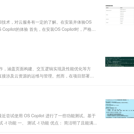
服务生态伙伴
视觉 Coding、空间感知、多模态思考等全面升级
1M上下文，专为长程任务能力而生
云工开物
企业应用
Works
Night Plan 支持 Qwen 3.8-Max
云原生大数据计算服务 MaxCompute
AI 办公
容器服务 Kub
NEW
Red Hat
30+ 款产品免费体验
Data Agent 驱动的一站式 Data+AI 开发治理平台
夜间 5 折，Qwen/Meoo/TokenPlan 客户专享
面向分析的企业级SaaS模式云数据仓库
AI智能应用
提供一站式管
科研合作
ERP
堂（旗舰版）
SUSE
和技术，对云服务有一定的了解。在安装并体验OS
智能客服
AI 应用构建
大模型原生
CRM
pilot的体验 首先，在安装OS Copilot时，严格按
防护产品
2个月
自动承接线索
系统较...
建站小程序
Qoder
大模型服务平台百炼-应用模版
OA 办公系统
HOT
NEW
面向真实软件
个人版上线、团队版降价；千问3.8-Max首发发尝鲜
丰富多元化的应用模版和解决方案
力提升
财税管理
模板建站
万有无界
大模型服务平台百炼-智能体
400电话
定制建站
的模型效果
灵活可视化地构建企业级 Agent
工作，涵盖页面构建、交互逻辑实现及性能优化等方
方案
广告营销
模板小程序
直接涉及云资源的运维与管理。然而，在项目部署和
秒悟
人工智能平台 PAI
定制小程序
云端极速 AI 
体验 安装与初步使用 在总监指导下，我安装了...
新一代 AI 视频生成模型，深度适配广告营销等场景
AI Native 的算法工程平台，一站式完成建模、训练、推理服务部署
APP 开发
建站系统
使用 OS Copilot 进行了一些功能测试。基于
AI 应用
10分钟微调：让0.6B模型媲美235B模
多模态数据信
功能 一、 测试 -t 功能 优点： 简洁明了且能满...
型
依托云原生高可用架构,实现Dify私有化部署
用1%尺寸在特定领域达到大模型90%以上效果