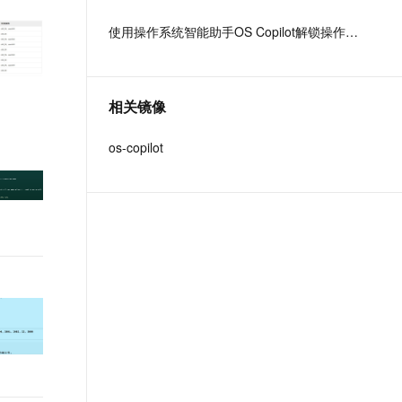
文戏情感细腻自然，动作戏激烈拳拳到肉，实现更强表演能力
支持中英文自由切换，具备更强的噪声鲁棒性
ernetes 版 ACK
芯、Arm 、Intel 等 24 家国内外
云聚AI 严选权益
AI 原生数据库服务发布
SSL 证书
使用操作系统智能助手OS Copilot解锁操作系统运维与编程
，一键激活高效办公新体验
理容器应用的 K8s 服务
精选AI产品，从模型到应用全链提效
Agent 数据网关
头部企业共同组成，有超过
堡垒机
1000 家来自芯片厂商、软件厂
AI 用量加速计划
云原生数据库 PolarDB
应用
商、整机厂商、操作系统厂商等
防火墙
、识别商机，让客服更高效、服务更出色。
新老同享，达量后返
Agentic Database 发布
覆盖操作系统全产业链的合作伙
相关镜像
千问办公
主机安全
NEW
伴参与生态共建。
的智能体编程平台
一站式AI生产力平台
os-copilot
AI 应用及服务市场
伶鹊
企业级人与Agent协作平台，接入和调度多个数字员工
智能客服平台，对话机器人、对话分析、智能外呼
AI 应用
大模型服务平台百炼 - 全妙
大模型
应用创作平台
多模态内容创作工具，已接入 DeepSeek
自然语言处理
数据标注
机器学习
息提取
与 AI 智能体进行实时音视频通话
从文本、图片、视频中提取结构化的属性信息
构建支持视频理解的 AI 音视频实时通话应用