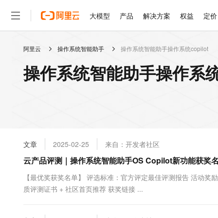
大模型
产品
解决方案
权益
定价
阿里云
操作系统智能助手
操作系统智能助手操作系统copilot
大模型
产品
解决方案
权益
定价
云市场
伙伴
服务
了解阿里云
精选产品
精选解决方案
普惠上云
产品定价
精选商城
成为销售伙伴
售前咨询
为什么选择阿里云
千问AI平台
操作系统智能助手操作系统co
了解云产品的定价详情
大模型服务平台百炼
千问办公，解锁你的工作
普惠上云 官方力荐
分销伙伴
在线服务
网站建设
什么是云计算
大
大模型服务与应用平台
企业级Agent产品，直接
云服务器38元/年起，超
咨询伙伴
多端小程序
技术领先
云上成本管理
售后服务
轻量应用服务器
Agency Agents：拥
官方推荐返现计划
大模型
精选产品
精选解决方案
Salesforce 国际版订阅
稳定可靠
管理和优化成本
推荐新用户得奖励，单订单
销售伙伴合作计划
自助服务
友盟天域
安全合规
人工智能与机器学习
AI
文本生成
云数据库 RDS
HappyHorse 打造一
云工开物
无影生态合作计划
在线服务
文章
2025-02-25
来自：开发者社区
观测云
分析师报告
高校专属算力普惠，学生认
计算
互联网应用开发
Qwen3.8-Max
HOT
Salesforce On Alibaba C
工单服务
云产品评测｜操作系统智能助手OS Copilot新功能获奖
智能体时代全能旗舰模型
Tuya 物联网平台阿里云
研究报告与白皮书
人工智能平台 PAI
快速拥有专属 OpenClaw
大模
Consulting Partner 合
大数据
容器
免费试用
短信专区
一站式AI开发、训练和推
【最优奖获奖名单】 评选标准：官方评定最佳评测报告 活动奖励：
蓝凌 OA
Qwen3.7-Plus
AI 大模型销售与服务生
现代化应用
质评测证书 + 社区首页推荐 获奖链接 ...
存储
天池大赛
能看、能想、能动手的多模
云解析DNS
解决方案免费试用 新老
电子合同
最高领取价值200元试用
安全
网络与CDN
AI 算法大赛
Qwen3-VL-Plus
畅捷通