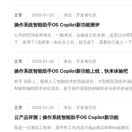
OS Copilot，貌似不错，在朋友推荐下，我就安装下来使用了一下&
文章
2025-01-23
来自：开发者社区
操作系统智能助手OS Copilot新功能测评
公司的SOA架构项目，一般来说，会修改主机名称，这里让co帮
下，使用了1选择第一条命令之后，就完成了，需要自己输入一下
与内存的变化率，但是发现这个脚本会无限循环，但是最后并没有输
文章
2025-01-22
来自：开发者社区
操作系统智能助手OS Copilot新功能上线，快来体验吧
前言 实际上，随着人工智能技术的迅猛进步，大型模型训练所
AI辅助编程助手的出现后，基于操作系统的AI辅助命令助手的
能助手OS Copilot，当时的感受可谓是惊艳。在过去，作为
而，有了智能助手OS Copilot，现在的操作变得截然不同。比如..
文章
2025-01-22
来自：开发者社区
云产品评测｜操作系统智能助手OS Copilot新功能
我是一位测试工程师，我平时工作内容为App测试和Web端测