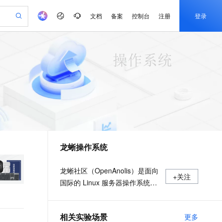
文档
备案
控制台
注册
登录
验
作计划
器
AI 活动
专业服务
服务伙伴合作计划
开发者社区
加入我们
产品动态
服务平台百炼
阿里云 OPC 创新助力计划
一站式生成采购清单，支持单品或批量购买
io：打造专属 AI 语音助手
S产品伙伴计划（繁花）
峰会
CS
造的大模型服务与应用开发平台
一句话生成原生可编辑精美 PPT 文稿
AI 生产力先锋
Al MaaS 服务伙伴赋能合作
域名
博文
Careers
至高可申请百万元
Qwen3.8-Max 模型上线
开启高性价比 AI 编程新体验
弹性可伸缩的云计算服务
Qwen-Audio-3.0-Realtime 端到端实时语音角色扮演
输入一句话想法, 轻松生成专业的 PPT
先锋实践拓展 AI 生产力的边界
Token 补贴，五大权
计划
海大会
伙伴信用分合作计划
商标
问答
社会招聘
益加速 OPC 成功
eek-V4-Pro
SS
一键部署幻兽帕鲁游戏服务器
飞天发布时刻
HOT
Open Search 向量检索版支
划
备案
电子书
校园招聘
pSeek-V4-Pro
视频创作，一键激活电商全链路生产力
稳定、安全、高性价比、高性能的云存储服务
一键购买专属联机服务器，轻松开启游戏
所见，即是所愿
持视频检索 Pipeline 功能
更多支持
划
公司注册
镜像站
视频生成
语音识别与合成
专属 QwenPaw
漫剧工坊：一站式动画创作平台
AI 实训营
HOT
应用身份服务 (IDaaS)
合作伙伴培训与认证
龙蜥操作系统
划
上云迁移
站生成，高效打造优质广告素材
全接入的云上超级电脑
从聊天伙伴进化为能主动干活的本地数字员工
快速生产连贯的高质量长漫剧
从基础到进阶，Agent 创客手把手教你
OpenClaw 管理能力上线
e-1.1-T2V
Qwen3-TTS-Flash
lScope
我要反馈
查询合作伙伴
畅细腻的高质量视频
离线语音合成大模型，多语言方言自适应，低延迟高稳定
n Alibaba Cloud ISV 合作
代维服务
建企业门户网站
10 分钟搭建微信、支付宝小程序
MaxCompute MaxFrame 提
龙蜥社区（OpenAnolis）是面向
+关注
创新加速
ope
登录合作伙伴管理后台
我要建议
站，无忧落地极速上线
以可视化方式快速构建移动和 PC 门户网站
国内短信简单易用，安全可靠，秒级触达，全球覆盖200+国家和地区。
高效部署网站，快速应用到小程序
供自动弹性内存功能
国际的 Linux 服务器操作系统开
e-1.1-I2V
Cosyvoice-V3-Flash
安全
源根社区及创新平台，秉承“平
畅自然，细节丰富
高表现力语音合成大模型，语音克隆听感自然
我要投诉
PolarDB
上云场景组合购
Milvus 弹性伸缩功能新增节
伴
等、开放、协作、创新”的原则，
漫剧创作，剧本、分镜、视频高效生成
100%兼容MySQL、PostgreSQL，兼容Oracle，支持集中和分布式
覆盖90%+业务场景，专享组合折扣价
点支持范围
2V
VPN
Fun-ASR
相关实验场景
更多
理事会由阿里云、统信软件、龙