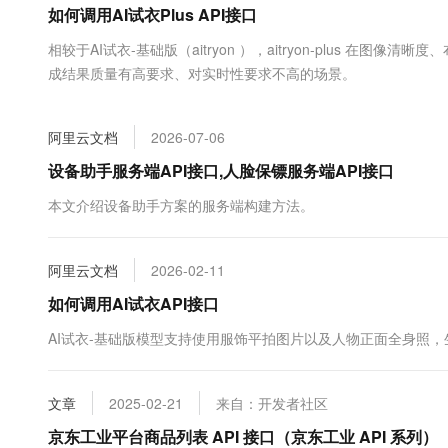
如何调用AI试衣Plus API接口
大数据开发治理平台 Data
AI 产品 免费试用
网络
安全
云开发大赛
Tableau 订阅
1亿+ 大模型 tokens 和 
相较于AI试衣-基础版（aitryon ），aitryon-plus 
可观测
入门学习赛
中间件
AI空中课堂在线直播课
成结果质量有高要求、对实时性要求不高的场景。
云防火墙
140+云产品 免费试用
大模型服务
上云与迁云
云原生的云上边界网络安全
产品新客免费试用，最长1
数据库
生态解决方案
千问AI平台-Token Plan
阿里云文档
2026-07-06
企业出海
大模型ACA认证体验
大数据计算
助力企业全员 AI 认知与能
行业生态解决方案
设备助手服务端API接口,人脸保镖服务端API接口
政企业务
媒体服务
千问AI平台-模型体验
开发者生态解决方案
本文介绍设备助手方案的服务端构建方法。
在线体验全尺寸、多种模态
企业服务与云通信
AI 开发和 AI 应用解决
Happy 系列大模型
域名与网站
阿里云文档
2026-02-11
如何调用AI试衣API接口
终端用户计算
AI试衣-基础版模型支持使用服饰平拍图片以及人物正面全身照
Serverless
大模型解决方案
开发工具
快速部署 Dify，高效搭建 
文章
2025-02-21
来自：开发者社区
迁移与运维管理
京东工业平台商品列表 API 接口（京东工业 API 系列）