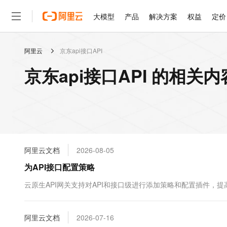
大模型
产品
解决方案
权益
定价
阿里云
京东api接口API
大模型
产品
解决方案
权益
定价
云市场
伙伴
服务
了解阿里云
精选产品
精选解决方案
普惠上云
产品定价
精选商城
成为销售伙伴
售前咨询
为什么选择阿里云
千问AI平台
京东api接口API 的相关内
了解云产品的定价详情
大模型服务平台百炼
千问办公，解锁你的工作
普惠上云 官方力荐
分销伙伴
在线服务
网站建设
什么是云计算
大
大模型服务与应用平台
企业级Agent产品，直接
云服务器38元/年起，超
咨询伙伴
多端小程序
技术领先
云上成本管理
售后服务
轻量应用服务器
Agency Agents：拥
官方推荐返现计划
大模型
精选产品
精选解决方案
Salesforce 国际版订阅
稳定可靠
管理和优化成本
推荐新用户得奖励，单订单
销售伙伴合作计划
自助服务
友盟天域
安全合规
人工智能与机器学习
AI
文本生成
云数据库 RDS
HappyHorse 打造一
云工开物
无影生态合作计划
在线服务
阿里云文档
2026-08-05
观测云
分析师报告
高校专属算力普惠，学生认
计算
互联网应用开发
Qwen3.8-Max
HOT
Salesforce On Alibaba C
工单服务
为API接口配置策略
智能体时代全能旗舰模型
Tuya 物联网平台阿里云
研究报告与白皮书
人工智能平台 PAI
快速拥有专属 OpenClaw
大模
Consulting Partner 合
大数据
容器
免费试用
短信专区
一站式AI开发、训练和推
云原生API网关支持对API和接口级进行添加策略和配置插件，提
蓝凌 OA
Qwen3.7-Plus
AI 大模型销售与服务生
现代化应用
存储
天池大赛
能看、能想、能动手的多模
云解析DNS
解决方案免费试用 新老
电子合同
最高领取价值200元试用
安全
阿里云文档
网络与CDN
2026-07-16
AI 算法大赛
Qwen3-VL-Plus
畅捷通