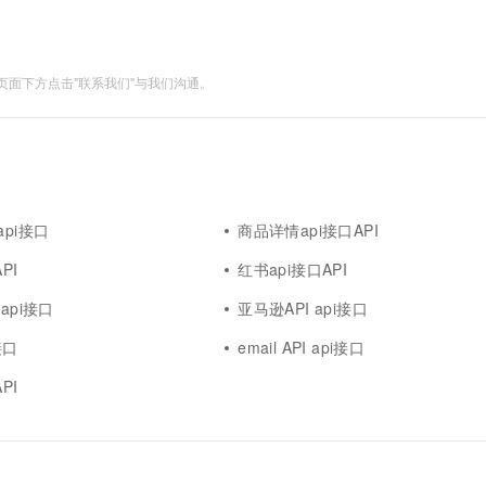
面下方点击"联系我们"与我们沟通。
api接口
商品详情api接口API
PI
红书api接口API
api接口
亚马逊API api接口
接口
email API api接口
PI