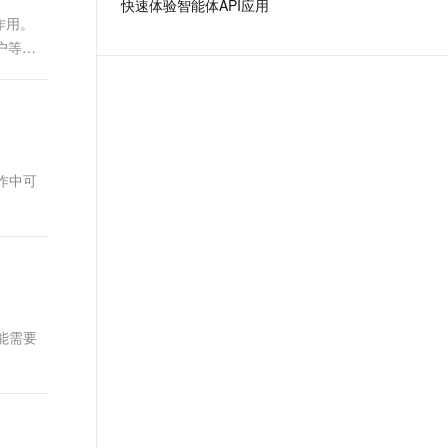
快速体验智能体API应用
t.diy 一步搞定创意建站
构建大模型应用的安全防护体系
作用。
通过自然语言交互简化开发流程,全栈开发支持
通过阿里云安全产品对 AI 应用进行安全防护
户等可
操作中可
可能需要