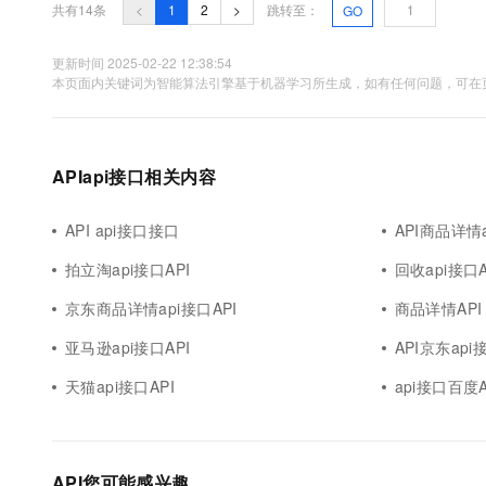
共有14条
<
1
2
>
跳转至：
GO
更新时间 2025-02-22 12:38:54
本页面内关键词为智能算法引擎基于机器学习所生成，如有任何问题，可在页
APIapi接口相关内容
API api接口接口
API商品详情
拍立淘api接口API
回收api接口A
京东商品详情api接口API
商品详情API 
亚马逊api接口API
API京东api
天猫api接口API
api接口百度A
API您可能感兴趣