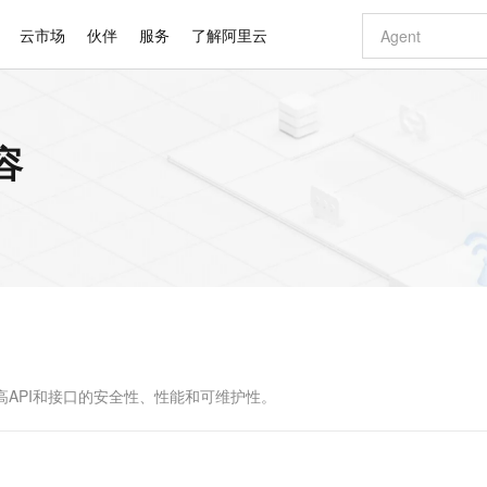
云市场
伙伴
服务
了解阿里云
AI 特惠
数据与 API
成为产品伙伴
企业增值服务
最佳实践
价格计算器
AI 场景体
基础软件
产品伙伴合
阿里云认证
市场活动
配置报价
大模型
容
自助选配和估算价格
新方式
睿译宝，AI翻译排版一步到位
智启 AI 普惠权益
产品生态集成认证中心
企业支持计划
云上春晚
域名与网站
千问官方 MaaS 平台，为开发者和 Agent 而生，新用户赠送 1 亿 + tokens 额度
Qwen Aud
AI Coding
阿里云Maa
2026 阿里云
云服务器 E
为企业打
数据集
Windows
大模型认证
模型
NEW
NEW
交付可用成果
值低价云产品抢先购
上传文档即自动完成翻译和格式还原
至高享 1亿+免费 tokens，加速 Al 应用落地
提供智能易用的域名与建站服务
智能编程，一键
安全可靠、
产品生态伙伴
专家技术服务
云上奥运之旅
弹性计算合作
阿里云中企出
手机三要素
宝塔 Linux
全部认证
价格优势
有专属领域专家
GLM-5.2：长任务时代开源旗舰模型
阿里云 OPC 创新助力计划
千问大模型
即刻拥有 DeepS
AI 电商营销
对象存储 O
大模型
产品生态伙伴工作台
企业增值服务台
云栖战略参考
云存储合作计
云栖大会
身份实名认证
CentOS
训练营
推动算力普惠，释放技术红利
最高返9万
多领域专家智能体,一键组建 AI 虚拟交付团队
快速构建应用程序和网站，即刻迈出上云第一步
至高百万元 Token 补贴，加速一人公司成长
多元化、高性能、安全可靠的大模型服务
真正可用的 1M 上下文,一次完成代码全链路开发
轻松解锁专属 Dee
从图文生成到
云上的中国
数据库合作计
活动全景
短信
Docker
图片和
站式影视创作平台
Hermes Agent，打造自进化智能体
Token Plan 模型订阅计划
数字证书管理服务（原SSL证书）
5 分钟轻松部署
AI 广告创作
无影云电脑
企业成长
NEW
信息公告
看见新力量
云网络合作计
OCR 文字识别
JAVA
证享300元代金券
可视化编排打通从文字构思到成片全链路闭环
全托管，含MySQL、PostgreSQL、SQL Server、MariaDB多引擎
自主进化，持久记忆，越用越聪明
Qwen3.8-Max 首发尝鲜，限时加量 10 倍，夜间低至2折
实现全站HTTPS，呈现可信的WEB访问
图文、视频一
随时随地安
Kimi-K3
HappyHors
NEW
魔搭 Mode
loud
服务实践
官网公告
Kimi 最新旗舰模型，长程编程与推理利器
让文字生成流
金融模力时刻
Salesforce O
版
发票查验
全能环境
Claude Code + GStack 打造工程团队
千问办公，限时限量积分加倍
Qoder
低代码高效构
AI 建站
短信服务
型
NEW
作计划
计划
创新中心
魔搭 ModelSc
健康状态
理服务
让AI从“聊天伙伴”进化为能干活的“数字员工”
安装技能 GStack，拥有专属 AI 工程团队
你的AI工作搭子，覆盖日常办公高频场景
面向真实软件的智能体编程平台
0 代码专业建
高API和接口的安全性、性能和可维护性。
客户案例
天气预报查询
操作系统
Deepseek-v4-pro
HappyHors
态合作计划
态智能体模型
旗舰 MoE 大模型，百万上下文与顶尖推理能力
图生视频，流
同享
万小智 AI 建站低至 15元/月
Qoder CN
AI 短剧/漫剧
云原生数据库 
快递物流查询
WordPress
成为服务伙
高校合作
点，立即开启云上创新
覆盖公网/内网、递归/权威、移动APP等全场景解析服务
送.CN域名，送备案服务码
基于千问大模型等，支持代码智能生成、研发智能问答
AI助力短剧
GLM-5.2
Wan2.7-T
Ubuntu