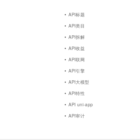
API标题
API类目
API拆解
API收益
API联网
API引擎
API大模型
API特性
API uni-app
API审计