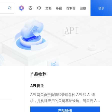
文档
备案
控制台
注册
登录
验
作计划
器
AI 活动
专业服务
服务伙伴合作计划
开发者社区
加入我们
产品动态
服务平台百炼
阿里云 OPC 创新助力计划
一站式生成采购清单，支持单品或批量购买
io：打造专属 AI 语音助手
S产品伙伴计划（繁花）
峰会
CS
造的大模型服务与应用开发平台
一句话生成原生可编辑精美 PPT 文稿
AI 生产力先锋
Al MaaS 服务伙伴赋能合作
域名
博文
Careers
至高可申请百万元
Qwen3.8-Max 模型上线
开启高性价比 AI 编程新体验
弹性可伸缩的云计算服务
Qwen-Audio-3.0-Realtime 端到端实时语音角色扮演
输入一句话想法, 轻松生成专业的 PPT
先锋实践拓展 AI 生产力的边界
Token 补贴，五大权
计划
海大会
伙伴信用分合作计划
商标
问答
社会招聘
益加速 OPC 成功
eek-V4-Pro
SS
一键部署幻兽帕鲁游戏服务器
飞天发布时刻
HOT
Open Search 向量检索版支
划
备案
电子书
校园招聘
pSeek-V4-Pro
视频创作，一键激活电商全链路生产力
稳定、安全、高性价比、高性能的云存储服务
一键购买专属联机服务器，轻松开启游戏
所见，即是所愿
持视频检索 Pipeline 功能
更多支持
划
公司注册
镜像站
视频生成
语音识别与合成
专属 QwenPaw
漫剧工坊：一站式动画创作平台
AI 实训营
HOT
应用身份服务 (IDaaS)
合作伙伴培训与认证
产品推荐
划
上云迁移
站生成，高效打造优质广告素材
全接入的云上超级电脑
从聊天伙伴进化为能主动干活的本地数字员工
快速生产连贯的高质量长漫剧
从基础到进阶，Agent 创客手把手教你
OpenClaw 管理能力上线
e-1.1-T2V
Qwen3-TTS-Flash
lScope
我要反馈
查询合作伙伴
畅细腻的高质量视频
离线语音合成大模型，多语言方言自适应，低延迟高稳定
n Alibaba Cloud ISV 合作
代维服务
建企业门户网站
10 分钟搭建微信、支付宝小程序
API 网关
MaxCompute MaxFrame 提
创新加速
ope
登录合作伙伴管理后台
我要建议
站，无忧落地极速上线
以可视化方式快速构建移动和 PC 门户网站
国内短信简单易用，安全可靠，秒级触达，全球覆盖200+国家和地区。
高效部署网站，快速应用到小程序
供自动弹性内存功能
e-1.1-I2V
Cosyvoice-V3-Flash
API 网关负责协调和管理各种 API 和 AI 请
安全
畅自然，细节丰富
高表现力语音合成大模型，语音克隆听感自然
我要投诉
PolarDB
求，是构建应用的关键基础设施。阿里云 API
上云场景组合购
Milvus 弹性伸缩功能新增节
伴
漫剧创作，剧本、分镜、视频高效生成
100%兼容MySQL、PostgreSQL，兼容Oracle，支持集中和分布式
覆盖90%+业务场景，专享组合折扣价
点支持范围
网关分为云原生 API 网关和 AI 网关两个产
2V
VPN
Fun-ASR
产品详情