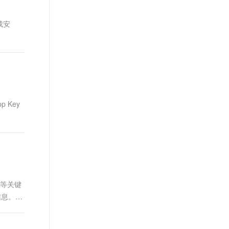
完成安
Key
制等关键
信息。这