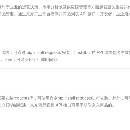
一个 AI 助手
超强辅助，Bol
据对于企业的运营决策、市场分析以及供应链管理等方面起着至关重要的
即刻拥有 DeepSeek-R1 满血版
在企业官网、通讯软件中为客户提供 AI 客服
品资源。通过京东工业平台提供的商品列表 API 接口，开发者、企业用
多种方案随心选，轻松解锁专属 DeepSeek
这有助于企业进行市场调研...
，可通过 pip install requests 安装。hashlib：在 API 请求签名等
time：可能会用于生成时间戳...
装requests库，可使用命令pip install requests进行安装。此外，
口介绍功能概述：京东商品视频 API 接口可用于获取京东商品的...