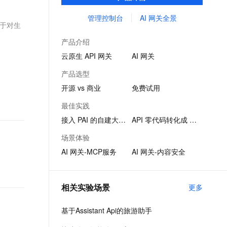
品。
文戏情感细腻自然，动作戏激烈拳拳到肉，实现更强表演能力
支持中英文自由切换，具备更强的噪声鲁棒性
ernetes 版 ACK
云聚AI 严选权益
AI 原生数据库服务发布
SSL 证书
管理控制台
AI 网关全景
，一键激活高效办公新体验
理容器应用的 K8s 服务
精选AI产品，从模型到应用全链提效
Agent 数据网关
用于对生
堡垒机
AI 用量加速计划
云原生数据库 PolarDB
产品介绍
应用
防火墙
、识别商机，让客服更高效、服务更出色。
新老同享，达量后返
Agentic Database 发布
云原生 API 网关
AI 网关
千问办公
主机安全
NEW
产品选型
的智能体编程平台
一站式AI生产力平台
开源 vs 商业
免费试用
AI 应用及服务市场
伶鹊
最佳实践
企业级人与Agent协作平台，接入和调度多个数字员工
智能客服平台，对话机器人、对话分析、智能外呼
AI 应用
接入 PAI 的自建大模型
API 零代码转化成 MCP
大模型服务平台百炼 - 全妙
大模型
场景体验
应用创作平台
多模态内容创作工具，已接入 DeepSeek
AI 网关-MCP服务
AI 网关-内容安全
自然语言处理
数据标注
相关实验场景
更多
机器学习
息提取
与 AI 智能体进行实时音视频通话
基于Assistant Api的旅游助手
从文本、图片、视频中提取结构化的属性信息
构建支持视频理解的 AI 音视频实时通话应用