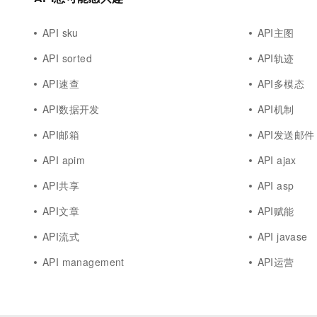
API sku
API主图
API sorted
API轨迹
API速查
API多模态
API数据开发
API机制
API邮箱
API发送邮件
API apim
API ajax
API共享
API asp
API文章
API赋能
API流式
API javase
API management
API运营