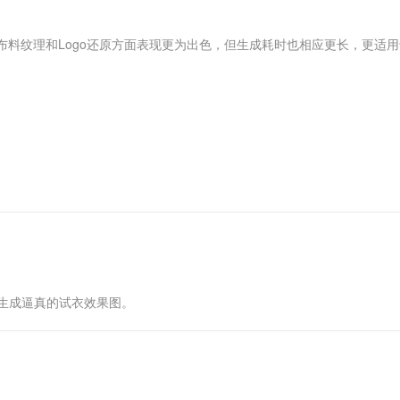
服务生态伙伴
视觉 Coding、空间感知、多模态思考等全面升级
1M上下文，专为长程任务能力而生
云工开物
企业应用
Works
Night Plan 支持 Qwen 3.8-Max
云原生大数据计算服务 MaxCompute
AI 办公
容器服务 Kub
NEW
Red Hat
30+ 款产品免费体验
Data Agent 驱动的一站式 Data+AI 开发治理平台
夜间 5 折，Qwen/Meoo/TokenPlan 客户专享
面向分析的企业级SaaS模式云数据仓库
AI智能应用
提供一站式管
科研合作
在图像清晰度、布料纹理和Logo还原方面表现更为出色，但生成耗时也相应更长，更适
ERP
堂（旗舰版）
SUSE
智能客服
AI 应用构建
大模型原生
CRM
防护产品
2个月
自动承接线索
建站小程序
Qoder
大模型服务平台百炼-应用模版
OA 办公系统
HOT
NEW
面向真实软件
个人版上线、团队版降价；千问3.8-Max首发发尝鲜
丰富多元化的应用模版和解决方案
力提升
财税管理
模板建站
万有无界
大模型服务平台百炼-智能体
400电话
定制建站
的模型效果
灵活可视化地构建企业级 Agent
方案
广告营销
模板小程序
秒悟
人工智能平台 PAI
定制小程序
云端极速 AI 
新一代 AI 视频生成模型，深度适配广告营销等场景
AI Native 的算法工程平台，一站式完成建模、训练、推理服务部署
APP 开发
，生成逼真的试衣效果图。
建站系统
AI 应用
10分钟微调：让0.6B模型媲美235B模
多模态数据信
型
依托云原生高可用架构,实现Dify私有化部署
用1%尺寸在特定领域达到大模型90%以上效果