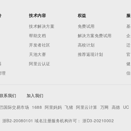
价
技术内容
权益
服
技术解决方案
免费试用
基
帮助文档
解决方案免费试用
企
开发者社区
高校计划
迁
天池大赛
推荐返现计划
官
器
阿里云认证
健
管理
信
联系我们
加入我们
巴国际交易市场
1688
阿里妈妈
飞猪
阿里云计算
万网
高德
UC
：
浙B2-20080101
域名注册服务机构许可：
浙D3-20210002