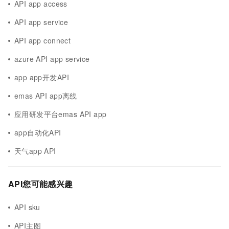
API app access
API app service
API app connect
azure API app service
app app开发API
emas API app离线
应用研发平台emas API app
app自动化API
天气app API
API您可能感兴趣
API sku
API主图