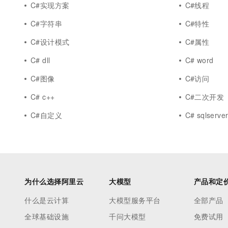
C#实现方案
C#线程
C#字符串
C#特性
C#设计模式
C#属性
C# dll
C# word
C#图像
C#访问
C# c++
C#二次开发
C#自定义
C# sqlserve
为什么选择阿里云
大模型
产品和定
什么是云计算
大模型服务平台
全部产品
全球基础设施
千问大模型
免费试用