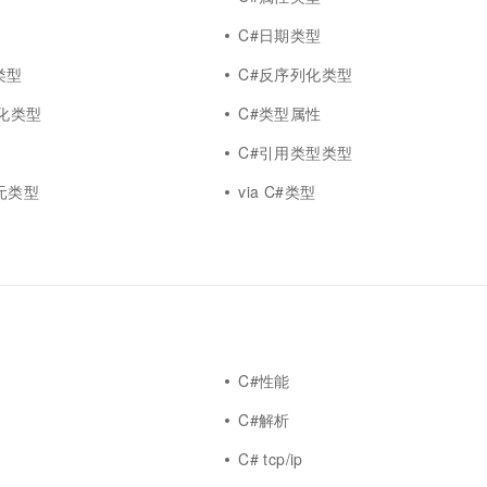
一个 AI 助手
超强辅助，Bol
即刻拥有 DeepSeek-R1 满血版
C#日期类型
在企业官网、通讯软件中为客户提供 AI 客服
多种方案随心选，轻松解锁专属 DeepSeek
类型
C#反序列化类型
列化类型
C#类型属性
C#引用类型类型
#基元类型
via C#类型
C#性能
C#解析
C# tcp/ip