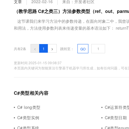
文章
2022-02-16
来自：开发者社区
大数据开发治理平台 Data
AI 产品 免费试用
网络
安全
云开发大赛
Tableau 订阅
（教学思路 C#之类三）方法参数类型（ref、out、parm
1亿+ 大模型 tokens 和 
可观测
入门学习赛
中间件
AI空中课堂在线直播课
这节课我们来学习方法中的参数传递，在面向对象二中，我曾说
云防火墙
140+云产品 免费试用
大模型服务
和用法，方法使用参数列表来传递变量的基本语法如下： returnType Functi
上云与迁云
云原生的云上边界网络安全
产品新客免费试用，最长1
数据库
&nbs...
生态解决方案
千问AI平台-Token Plan
企业出海
大模型ACA认证体验
大数据计算
助力企业全员 AI 认知与能
行业生态解决方案
共有2条
<
1
>
跳转至：
GO
政企业务
媒体服务
千问AI平台-模型体验
开发者生态解决方案
在线体验全尺寸、多种模态
更新时间 2025-01-15 09:08:37
企业服务与云通信
本页面内关键词为智能算法引擎基于机器学习所生成，如有任何问题，可在页
AI 开发和 AI 应用解决
Happy 系列大模型
域名与网站
终端用户计算
C#类型相关内容
Serverless
大模型解决方案
C# long类型
C#运算符类
开发工具
快速部署 Dify，高效搭建 
C#类型实例
C#类型日期
迁移与运维管理
C#类型系统
C#类型enu