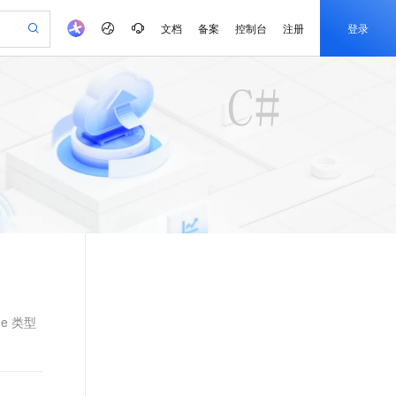
文档
备案
控制台
注册
登录
验
作计划
器
AI 活动
专业服务
服务伙伴合作计划
开发者社区
加入我们
产品动态
服务平台百炼
阿里云 OPC 创新助力计划
一站式生成采购清单，支持单品或批量购买
可编辑精美 PPT 文稿
S产品伙伴计划（繁花）
峰会
CS
造的大模型服务与应用开发平台
Agency Agents：拥有专属领域专家
AI 生产力先锋
Al MaaS 服务伙伴赋能合作
域名
博文
Careers
至高可申请百万元
Qwen3.8-Max 模型上线
 轻松生成专业的 PPT
开启高性价比 AI 编程新体验
弹性可伸缩的云计算服务
先锋实践拓展 AI 生产力的边界
多领域专家智能体,一键组建 AI 虚拟交付团队
Token 补贴，五大权
计划
海大会
伙伴信用分合作计划
商标
问答
社会招聘
益加速 OPC 成功
帕鲁游戏服务器
SS
HappyHorse 打造一站式影视创作平台
飞天发布时刻
HOT
Open Search 向量检索版支
划
备案
电子书
校园招聘
联机服务器，轻松开启游戏
视频创作，一键激活电商全链路生产力
稳定、安全、高性价比、高性能的云存储服务
所见，即是所愿
持视频检索 Pipeline 功能
可视化编排打通从文字构思到成片全链路闭环
更多支持
划
公司注册
镜像站
视频生成
语音识别与合成
 智能体与工作流应用
漫剧工坊：一站式动画创作平台
AI 实训营
应用身份服务 (IDaaS)
合作伙伴培训与认证
划
上云迁移
站生成，高效打造优质广告素材
全接入的云上超级电脑
通过阿里云百炼高效搭建AI应用,助力高效开发
快速生产连贯的高质量长漫剧
从基础到进阶，Agent 创客手把手教你
OpenClaw 管理能力上线
e-1.1-T2V
Qwen3-TTS-Flash
lScope
我要反馈
查询合作伙伴
畅细腻的高质量视频
离线语音合成大模型，多语言方言自适应，低延迟高稳定
n Alibaba Cloud ISV 合作
代维服务
建企业门户网站
10 分钟搭建微信、支付宝小程序
MaxCompute MaxFrame 提
创新加速
ope
登录合作伙伴管理后台
我要建议
站，无忧落地极速上线
以可视化方式快速构建移动和 PC 门户网站
国内短信简单易用，安全可靠，秒级触达，全球覆盖200+国家和地区。
高效部署网站，快速应用到小程序
供自动弹性内存功能
ge 类型
e-1.1-I2V
Cosyvoice-V3-Flash
安全
畅自然，细节丰富
高表现力语音合成大模型，语音克隆听感自然
我要投诉
PolarDB
上云场景组合购
Milvus 弹性伸缩功能新增节
伴
漫剧创作，剧本、分镜、视频高效生成
100%兼容MySQL、PostgreSQL，兼容Oracle，支持集中和分布式
覆盖90%+业务场景，专享组合折扣价
点支持范围
2V
VPN
Fun-ASR