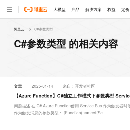
大模型
产品
解决方案
权益
定价
阿里云
C#参数类型
大模型
产品
解决方案
权益
定价
云市场
伙伴
服务
了解阿里云
精选产品
精选解决方案
普惠上云
产品定价
精选商城
成为销售伙伴
售前咨询
为什么选择阿里云
千问AI平台
C#参数类型 的相关内容
了解云产品的定价详情
大模型服务平台百炼
睿译宝，AI翻译排版一
普惠上云 官方力荐
分销伙伴
在线服务
网站建设
什么是云计算
大
大模型服务与应用平台
上传文档即自动完成翻译和
云服务器38元/年起，超
咨询伙伴
多端小程序
技术领先
云上成本管理
售后服务
轻量应用服务器
GLM-5.2：长任务时代
官方推荐返现计划
大模型
精选产品
精选解决方案
Salesforce 国际版订阅
稳定可靠
管理和优化成本
推荐新用户得奖励，单订单
销售伙伴合作计划
自助服务
友盟天域
安全合规
人工智能与机器学习
AI
文本生成
云数据库 RDS
Hermes Agent，打造
云工开物
无影生态合作计划
在线服务
文章
2025-01-14
来自：开发者社区
观测云
分析师报告
自主进化，持久记忆，越用
高校专属算力普惠，学生认
计算
互联网应用开发
Qwen3.8-Max
HOT
Salesforce On Alibaba C
工单服务
【Azure Function】C#独立工作模式下参数类型 Servic
智能体时代全能旗舰模型
Tuya 物联网平台阿里云
研究报告与白皮书
人工智能平台 PAI
快速拥有专属 OpenClaw
大模
Consulting Partner 合
大数据
容器
免费试用
短信专区
一站式AI开发、训练和推
问题描述 在 C# Azure Function使用 Service Bus 作为触
蓝凌 OA
Qwen3.7-Plus
AI 大模型销售与服务生
现代化应用
作为触发消息的参数类型： [Function(nameof(Se...
存储
天池大赛
能看、能想、能动手的多模
云解析DNS
解决方案免费试用 新老
电子合同
最高领取价值200元试用
安全
网络与CDN
AI 算法大赛
Qwen3-VL-Plus
畅捷通