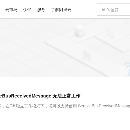
云市场
伙伴
服务
了解阿里云
AI 特惠
数据与 API
成为产品伙伴
企业增值服务
最佳实践
价格计算器
AI 场景体
基础软件
产品伙伴合
阿里云认证
市场活动
配置报价
大模型
自助选配和估算价格
步到位
智启 AI 普惠权益
产品生态集成认证中心
企业支持计划
云上春晚
域名与网站
Qwen Audio：打造专属 AI 语音助手
千问官方 MaaS 平台，为开发者和 Agent 而生，新用户赠送 1 亿 + tokens 额度
一句话生成原生
AI Coding
阿里云Maa
2026 阿里云
云服务器 E
为企业打
数据集
Windows
大模型认证
模型
NEW
NEW
格式还原
值低价云产品抢先购
至高享 1亿+免费 tokens，加速 Al 应用落地
提供智能易用的域名与建站服务
Qwen-Audio-3.0-Realtime 端到端实时语音角色扮演
输入一句话想法,
智能编程，一键
安全可靠、
产品生态伙伴
专家技术服务
云上奥运之旅
弹性计算合作
阿里云中企出
手机三要素
宝塔 Linux
全部认证
价格优势
开源旗舰模型
即刻拥有 DeepSeek-V4-Pro
阿里云 OPC 创新助力计划
千问大模型
一键部署幻兽
AI 电商营销
对象存储 O
大模型
产品生态伙伴工作台
企业增值服务台
云栖战略参考
云存储合作计
云栖大会
身份实名认证
CentOS
训练营
推动算力普惠，释放技术红利
最高返9万
真正可用的 1M 上下文,一次完成代码全链路开发
快速构建应用程序和网站，即刻迈出上云第一步
轻松解锁专属 DeepSeek-V4-Pro
至高百万元 Token 补贴，加速一人公司成长
多元化、高性能、安全可靠的大模型服务
一键购买专属
从图文生成到
云上的中国
数据库合作计
活动全景
短信
Docker
图片和
自进化智能体
5 分钟轻松部署专属 QwenPaw
Token Plan 模型订阅计划
数字证书管理服务（原SSL证书）
高效搭建 AI
AI 广告创作
无影云电脑
企业成长
NEW
HOT
信息公告
看见新力量
云网络合作计
OCR 文字识别
JAVA
越聪明
证享300元代金券
全托管，含MySQL、PostgreSQL、SQL Server、MariaDB多引擎
Qwen3.8-Max 首发尝鲜，限时加量 10 倍，夜间低至2折
实现全站HTTPS，呈现可信的WEB访问
从聊天伙伴进化为能主动干活的本地数字员工
图文、视频一
随时随地安
Kimi-K3
HappyHors
NEW
魔搭 Mode
loud
服务实践
官网公告
eBusReceivedMessage 无法正常工作
Kimi 最新旗舰模型，长程编程与推理利器
让文字生成流
金融模力时刻
Salesforce O
版
发票查验
全能环境
Claude Code + GStack 打造工程团队
千问办公，限时限量积分加倍
Qoder
低代码高效构
AI 建站
短信服务
型
NEW
作计划
计划
创新中心
魔搭 ModelSc
健康状态
理服务
让AI从“聊天伙伴”进化为能干活的“数字员工”
安装技能 GStack，拥有专属 AI 工程团队
你的AI工作搭子，覆盖日常办公高频场景
面向真实软件的智能体编程平台
0 代码专业建
发器时候，在C# 独立工作模式下，说可以支持使用 ServiceBusReceivedMessa
客户案例
天气预报查询
操作系统
Deepseek-v4-pro
HappyHors
态合作计划
态智能体模型
旗舰 MoE 大模型，百万上下文与顶尖推理能力
图生视频，流
同享
万小智 AI 建站低至 15元/月
Qoder CN
AI 短剧/漫剧
云原生数据库 
快递物流查询
WordPress
成为服务伙
高校合作
点，立即开启云上创新
覆盖公网/内网、递归/权威、移动APP等全场景解析服务
送.CN域名，送备案服务码
基于千问大模型等，支持代码智能生成、研发智能问答
AI助力短剧
GLM-5.2
Wan2.7-T
Ubuntu