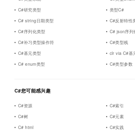
10 分钟在聊天系统中增加
专有云
C#研究类型
类型C#
C# string日期类型
C#反射特性
C#序列化类型
C# json序
C#补习类型操作符
C#类型栈
C#基元类型
clr via C
C# enum类型
C#类型参数
C#您可能感兴趣
C#资源
C#索引
C#树
C#元素
C# html
C#实践