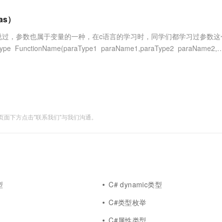
服务生态伙伴
视觉 Coding、空间感知、多模态思考等全面升级
1M上下文，专为长程任务能力而生
云工开物
企业应用
Works
Night Plan 支持 Qwen 3.8-Max
云原生大数据计算服务 MaxCompute
AI 办公
容器服务 Kub
NEW
Red Hat
as）
30+ 款产品免费体验
Data Agent 驱动的一站式 Data+AI 开发治理平台
夜间 5 折，Qwen/Meoo/TokenPlan 客户专享
面向分析的企业级SaaS模式云数据仓库
AI智能应用
提供一站式管
科研合作
ERP
堂（旗舰版）
SUSE
过，参数也属于变量的一种，在c语言的学习时，同学们都学习过参数这
智能客服
AI 应用构建
大模型原生
CRM
onName(paraType1 paraName1,paraType2 paraName2,…
防护产品
2个月
自动承接线索
建站小程序
Qoder
大模型服务平台百炼-应用模版
OA 办公系统
HOT
NEW
面向真实软件
个人版上线、团队版降价；千问3.8-Max首发发尝鲜
丰富多元化的应用模版和解决方案
力提升
财税管理
模板建站
万有无界
大模型服务平台百炼-智能体
400电话
定制建站
的模型效果
灵活可视化地构建企业级 Agent
面下方点击"联系我们"与我们沟通。
方案
广告营销
模板小程序
秒悟
人工智能平台 PAI
定制小程序
云端极速 AI 
新一代 AI 视频生成模型，深度适配广告营销等场景
AI Native 的算法工程平台，一站式完成建模、训练、推理服务部署
APP 开发
建站系统
型
C# dynamic类型
AI 应用
10分钟微调：让0.6B模型媲美235B模
多模态数据信
C#类型枚举
型
依托云原生高可用架构,实现Dify私有化部署
用1%尺寸在特定领域达到大模型90%以上效果
m
C#属性类型