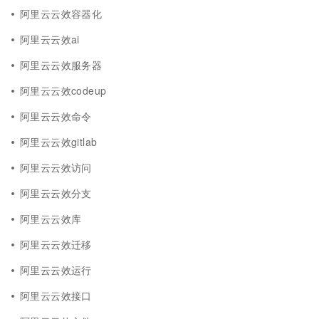
阿里云云效容器化
阿里云云效ai
阿里云云效服务器
阿里云云效codeup
阿里云云效命令
阿里云云效gitlab
阿里云云效访问
阿里云云效分支
阿里云云效库
阿里云云效迁移
阿里云云效运行
阿里云云效接口