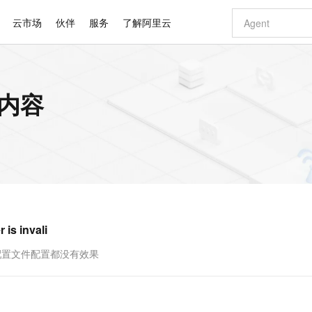
云市场
伙伴
服务
了解阿里云
AI 特惠
数据与 API
成为产品伙伴
企业增值服务
最佳实践
价格计算器
AI 场景体
基础软件
产品伙伴合
阿里云认证
市场活动
配置报价
大模型
关内容
自助选配和估算价格
新方式
睿译宝，AI翻译排版一步到位
智启 AI 普惠权益
产品生态集成认证中心
企业支持计划
云上春晚
域名与网站
千问官方 MaaS 平台，为开发者和 Agent 而生，新用户赠送 1 亿 + tokens 额度
Qwen Aud
AI Coding
阿里云Maa
2026 阿里云
云服务器 E
为企业打
数据集
Windows
大模型认证
模型
NEW
NEW
交付可用成果
值低价云产品抢先购
上传文档即自动完成翻译和格式还原
至高享 1亿+免费 tokens，加速 Al 应用落地
提供智能易用的域名与建站服务
智能编程，一键
安全可靠、
产品生态伙伴
专家技术服务
云上奥运之旅
弹性计算合作
阿里云中企出
手机三要素
宝塔 Linux
全部认证
价格优势
有专属领域专家
GLM-5.2：长任务时代开源旗舰模型
阿里云 OPC 创新助力计划
千问大模型
即刻拥有 DeepS
AI 电商营销
对象存储 O
大模型
产品生态伙伴工作台
企业增值服务台
云栖战略参考
云存储合作计
云栖大会
身份实名认证
CentOS
训练营
推动算力普惠，释放技术红利
最高返9万
多领域专家智能体,一键组建 AI 虚拟交付团队
快速构建应用程序和网站，即刻迈出上云第一步
至高百万元 Token 补贴，加速一人公司成长
多元化、高性能、安全可靠的大模型服务
真正可用的 1M 上下文,一次完成代码全链路开发
轻松解锁专属 Dee
从图文生成到
云上的中国
数据库合作计
活动全景
短信
Docker
图片和
站式影视创作平台
Hermes Agent，打造自进化智能体
Token Plan 模型订阅计划
数字证书管理服务（原SSL证书）
5 分钟轻松部署
AI 广告创作
无影云电脑
企业成长
NEW
信息公告
看见新力量
云网络合作计
OCR 文字识别
JAVA
证享300元代金券
可视化编排打通从文字构思到成片全链路闭环
全托管，含MySQL、PostgreSQL、SQL Server、MariaDB多引擎
自主进化，持久记忆，越用越聪明
Qwen3.8-Max 首发尝鲜，限时加量 10 倍，夜间低至2折
实现全站HTTPS，呈现可信的WEB访问
图文、视频一
随时随地安
Kimi-K3
HappyHors
NEW
魔搭 Mode
loud
服务实践
官网公告
s invali
Kimi 最新旗舰模型，长程编程与推理利器
让文字生成流
金融模力时刻
Salesforce O
版
发票查验
全能环境
Claude Code + GStack 打造工程团队
千问办公，限时限量积分加倍
Qoder
低代码高效构
AI 建站
短信服务
型
NEW
作计划
计划
创新中心
魔搭 ModelSc
健康状态
理服务
让AI从“聊天伙伴”进化为能干活的“数字员工”
安装技能 GStack，拥有专属 AI 工程团队
你的AI工作搭子，覆盖日常办公高频场景
面向真实软件的智能体编程平台
0 代码专业建
,配置文件配置都没有效果
客户案例
天气预报查询
操作系统
Deepseek-v4-pro
HappyHors
态合作计划
态智能体模型
旗舰 MoE 大模型，百万上下文与顶尖推理能力
图生视频，流
同享
万小智 AI 建站低至 15元/月
Qoder CN
AI 短剧/漫剧
云原生数据库 
快递物流查询
WordPress
成为服务伙
高校合作
点，立即开启云上创新
覆盖公网/内网、递归/权威、移动APP等全场景解析服务
送.CN域名，送备案服务码
基于千问大模型等，支持代码智能生成、研发智能问答
AI助力短剧
GLM-5.2
Wan2.7-T
Ubuntu