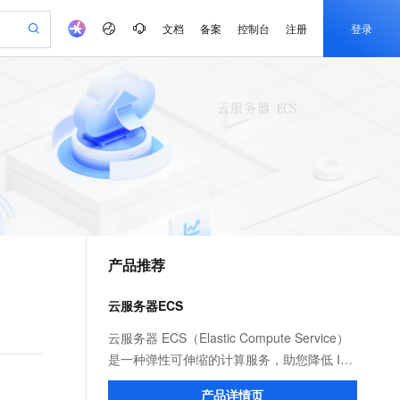
文档
备案
控制台
注册
登录
验
作计划
器
AI 活动
专业服务
服务伙伴合作计划
开发者社区
加入我们
产品动态
服务平台百炼
阿里云 OPC 创新助力计划
一站式生成采购清单，支持单品或批量购买
io：打造专属 AI 语音助手
S产品伙伴计划（繁花）
峰会
CS
造的大模型服务与应用开发平台
一句话生成原生可编辑精美 PPT 文稿
AI 生产力先锋
Al MaaS 服务伙伴赋能合作
域名
博文
Careers
至高可申请百万元
Qwen3.8-Max 模型上线
开启高性价比 AI 编程新体验
弹性可伸缩的云计算服务
Qwen-Audio-3.0-Realtime 端到端实时语音角色扮演
输入一句话想法, 轻松生成专业的 PPT
先锋实践拓展 AI 生产力的边界
Token 补贴，五大权
计划
海大会
伙伴信用分合作计划
商标
问答
社会招聘
益加速 OPC 成功
eek-V4-Pro
SS
一键部署幻兽帕鲁游戏服务器
飞天发布时刻
HOT
Open Search 向量检索版支
划
备案
电子书
校园招聘
pSeek-V4-Pro
视频创作，一键激活电商全链路生产力
稳定、安全、高性价比、高性能的云存储服务
一键购买专属联机服务器，轻松开启游戏
所见，即是所愿
持视频检索 Pipeline 功能
更多支持
划
公司注册
镜像站
视频生成
语音识别与合成
专属 QwenPaw
漫剧工坊：一站式动画创作平台
AI 实训营
HOT
应用身份服务 (IDaaS)
合作伙伴培训与认证
产品推荐
划
上云迁移
站生成，高效打造优质广告素材
全接入的云上超级电脑
从聊天伙伴进化为能主动干活的本地数字员工
快速生产连贯的高质量长漫剧
从基础到进阶，Agent 创客手把手教你
OpenClaw 管理能力上线
e-1.1-T2V
Qwen3-TTS-Flash
lScope
我要反馈
查询合作伙伴
畅细腻的高质量视频
离线语音合成大模型，多语言方言自适应，低延迟高稳定
n Alibaba Cloud ISV 合作
代维服务
建企业门户网站
10 分钟搭建微信、支付宝小程序
云服务器ECS
MaxCompute MaxFrame 提
创新加速
ope
登录合作伙伴管理后台
我要建议
站，无忧落地极速上线
以可视化方式快速构建移动和 PC 门户网站
国内短信简单易用，安全可靠，秒级触达，全球覆盖200+国家和地区。
高效部署网站，快速应用到小程序
供自动弹性内存功能
e-1.1-I2V
Cosyvoice-V3-Flash
云服务器 ECS（Elastic Compute Service）
安全
畅自然，细节丰富
高表现力语音合成大模型，语音克隆听感自然
我要投诉
PolarDB
是一种弹性可伸缩的计算服务，助您降低 IT
上云场景组合购
Milvus 弹性伸缩功能新增节
伴
漫剧创作，剧本、分镜、视频高效生成
100%兼容MySQL、PostgreSQL，兼容Oracle，支持集中和分布式
覆盖90%+业务场景，专享组合折扣价
点支持范围
成本，提升运维效率，使您更专注于核心业
2V
VPN
Fun-ASR
产品详情页