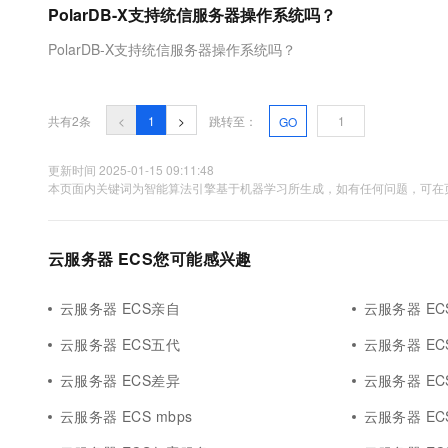
PolarDB-X支持统信服务器操作系统吗？
大数据开发治理平台 Data
AI 产品 免费试用
网络
安全
云开发大赛
Tableau 订阅
1亿+ 大模型 tokens 和 
PolarDB-X支持统信服务器操作系统吗？
可观测
入门学习赛
中间件
AI空中课堂在线直播课
云防火墙
140+云产品 免费试用
大模型服务
上云与迁云
云原生的云上边界网络安全
产品新客免费试用，最长1
数据库
生态解决方案
共有2条
<
1
>
跳转至：
GO
千问AI平台-Token Plan
企业出海
大模型ACA认证体验
大数据计算
助力企业全员 AI 认知与能
行业生态解决方案
更新时间 2025-01-15 09:11:48
政企业务
媒体服务
本页面内关键词为智能算法引擎基于机器学习所生成，如有任何问题，可在页
千问AI平台-模型体验
开发者生态解决方案
在线体验全尺寸、多种模态
企业服务与云通信
AI 开发和 AI 应用解决
Happy 系列大模型
云服务器 ECS您可能感兴趣
域名与网站
终端用户计算
云服务器 ECS亲自
云服务器 EC
云服务器 ECS五代
云服务器 E
Serverless
大模型解决方案
云服务器 ECS差异
云服务器 EC
开发工具
快速部署 Dify，高效搭建 
云服务器 ECS mbps
云服务器 ECS 
迁移与运维管理