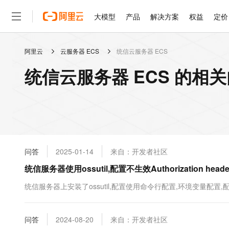
大模型
产品
解决方案
权益
定价
阿里云
云服务器 ECS
统信云服务器 ECS
大模型
产品
解决方案
权益
定价
云市场
伙伴
服务
了解阿里云
精选产品
精选解决方案
普惠上云
产品定价
精选商城
成为销售伙伴
售前咨询
为什么选择阿里云
千问AI平台
统信云服务器 ECS 的相
了解云产品的定价详情
大模型服务平台百炼
千问办公，解锁你的工作
普惠上云 官方力荐
分销伙伴
在线服务
网站建设
什么是云计算
大
大模型服务与应用平台
企业级Agent产品，直接
云服务器38元/年起，超
咨询伙伴
多端小程序
技术领先
云上成本管理
售后服务
轻量应用服务器
Agency Agents：拥
官方推荐返现计划
大模型
精选产品
精选解决方案
Salesforce 国际版订阅
稳定可靠
管理和优化成本
推荐新用户得奖励，单订单
销售伙伴合作计划
自助服务
友盟天域
安全合规
人工智能与机器学习
AI
文本生成
云数据库 RDS
HappyHorse 打造一
云工开物
无影生态合作计划
在线服务
问答
2025-01-14
来自：开发者社区
观测云
分析师报告
高校专属算力普惠，学生认
计算
互联网应用开发
Qwen3.8-Max
HOT
Salesforce On Alibaba C
工单服务
统信服务器使用ossutil,配置不生效Authorization header i
智能体时代全能旗舰模型
Tuya 物联网平台阿里云
研究报告与白皮书
人工智能平台 PAI
快速拥有专属 OpenClaw
大模
Consulting Partner 合
大数据
容器
免费试用
短信专区
一站式AI开发、训练和推
统信服务器上安装了ossutil,配置使用命令行配置,环境变量配置
蓝凌 OA
Qwen3.7-Plus
AI 大模型销售与服务生
现代化应用
存储
天池大赛
能看、能想、能动手的多模
云解析DNS
解决方案免费试用 新老
电子合同
最高领取价值200元试用
安全
问答
网络与CDN
2024-08-20
来自：开发者社区
AI 算法大赛
Qwen3-VL-Plus
畅捷通