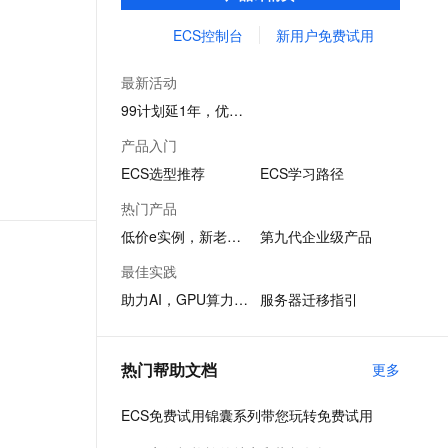
务创新。
文戏情感细腻自然，动作戏激烈拳拳到肉，实现更强表演能力
支持中英文自由切换，具备更强的噪声鲁棒性
ernetes 版 ACK
云聚AI 严选权益
AI 原生数据库服务发布
SSL 证书
ECS控制台
新用户免费试用
，一键激活高效办公新体验
理容器应用的 K8s 服务
精选AI产品，从模型到应用全链提效
Agent 数据网关
堡垒机
AI 用量加速计划
云原生数据库 PolarDB
最新活动
应用
防火墙
、识别商机，让客服更高效、服务更出色。
新老同享，达量后返
Agentic Database 发布
99计划延1年，优惠续享
千问办公
主机安全
NEW
产品入门
的智能体编程平台
一站式AI生产力平台
ECS选型推荐
ECS学习路径
AI 应用及服务市场
伶鹊
热门产品
企业级人与Agent协作平台，接入和调度多个数字员工
智能客服平台，对话机器人、对话分析、智能外呼
AI 应用
低价e实例，新老同享
第九代企业级产品
大模型服务平台百炼 - 全妙
大模型
最佳实践
应用创作平台
多模态内容创作工具，已接入 DeepSeek
助力AI，GPU算力1折起
服务器迁移指引
自然语言处理
数据标注
热门帮助文档
更多
机器学习
息提取
与 AI 智能体进行实时音视频通话
ECS免费试用锦囊系列带您玩转免费试用
从文本、图片、视频中提取结构化的属性信息
构建支持视频理解的 AI 音视频实时通话应用