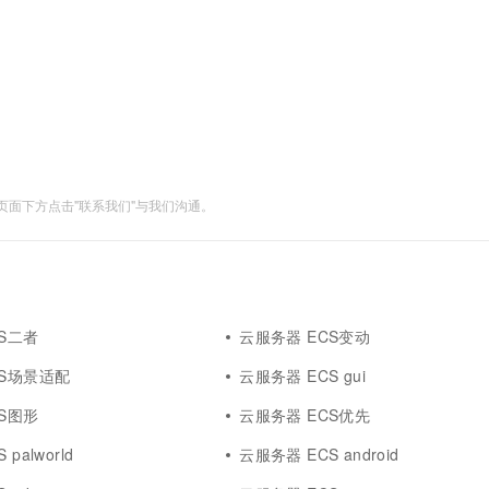
服务生态伙伴
视觉 Coding、空间感知、多模态思考等全面升级
1M上下文，专为长程任务能力而生
云工开物
企业应用
Works
Night Plan 支持 Qwen 3.8-Max
云原生大数据计算服务 MaxCompute
AI 办公
容器服务 Kub
NEW
Red Hat
30+ 款产品免费体验
Data Agent 驱动的一站式 Data+AI 开发治理平台
夜间 5 折，Qwen/Meoo/TokenPlan 客户专享
面向分析的企业级SaaS模式云数据仓库
AI智能应用
提供一站式管
科研合作
ERP
堂（旗舰版）
SUSE
智能客服
AI 应用构建
大模型原生
CRM
防护产品
2个月
自动承接线索
建站小程序
Qoder
大模型服务平台百炼-应用模版
OA 办公系统
HOT
NEW
面向真实软件
个人版上线、团队版降价；千问3.8-Max首发发尝鲜
丰富多元化的应用模版和解决方案
力提升
财税管理
模板建站
面下方点击"联系我们"与我们沟通。
万有无界
大模型服务平台百炼-智能体
400电话
定制建站
的模型效果
灵活可视化地构建企业级 Agent
方案
广告营销
模板小程序
秒悟
人工智能平台 PAI
定制小程序
云端极速 AI 
新一代 AI 视频生成模型，深度适配广告营销等场景
AI Native 的算法工程平台，一站式完成建模、训练、推理服务部署
S二者
云服务器 ECS变动
APP 开发
CS场景适配
云服务器 ECS gui
建站系统
S图形
云服务器 ECS优先
AI 应用
10分钟微调：让0.6B模型媲美235B模
多模态数据信
palworld
云服务器 ECS android
型
依托云原生高可用架构,实现Dify私有化部署
用1%尺寸在特定领域达到大模型90%以上效果