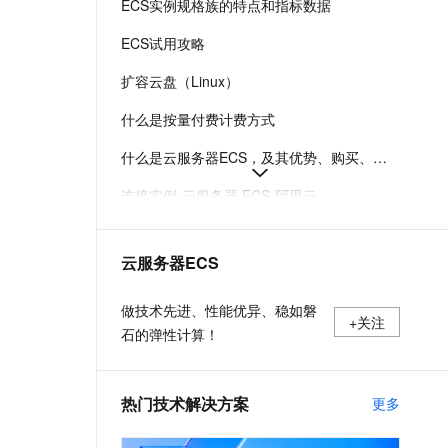
ECS实例规格族的特点和指标数据
t.diy 一步搞定创意建站
构建大模型应用的安全防护体系
通过自然语言交互简化开发流程,全栈开发支持
通过阿里云安全产品对 AI 应用进行安全防护
ECS试用攻略
扩容云盘（Linux）
什么是按量付费计费方式
什么是云服务器ECS，及其优势、购买、使用方式和部署建议
连接实例-云服务器 ECS-阿里云
在Linux上安装Docker和Docker Compose
云服务器ECS
实例登录名、密码、密钥对管理
阿里云ECS通用型实例规格（g系列）
做技术先进、性能优异、稳如磐
+关注
石的弹性计算！
热门技术解决方案
更多