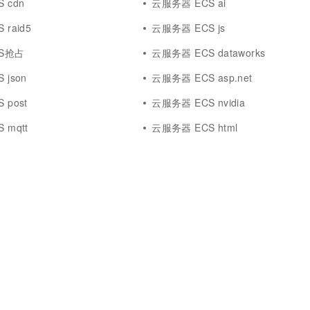
 cdn
云服务器 ECS ai
一个 AI 助手
超强辅助，Bol
即刻拥有 DeepSeek-R1 满血版
在企业官网、通讯软件中为客户提供 AI 客服
raid5
云服务器 ECS js
多种方案随心选，轻松解锁专属 DeepSeek
S抢占
云服务器 ECS dataworks
 json
云服务器 ECS asp.net
 post
云服务器 ECS nvidia
 mqtt
云服务器 ECS html