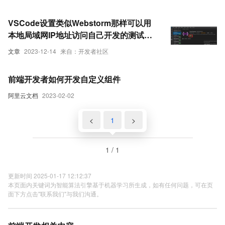
+数据联调|以优雅草商业项目为例做开发-
flutter开发-全流程-商业应用级实战开发-优
VSCode设置类似Webstorm那样可以用
雅草央千澈 章节内容【03】
本地局域网IP地址访问自己开发的测试项
目，vs code 前端如何以服务器模式打
文章
2023-12-14
来自：开发者社区
开？
前端开发者如何开发自定义组件
阿里云文档
2023-02-02
<
1
>
1 / 1
更新时间 2025-01-17 12:12:37
本页面内关键词为智能算法引擎基于机器学习所生成，如有任何问题，可在页
面下方点击"联系我们"与我们沟通。