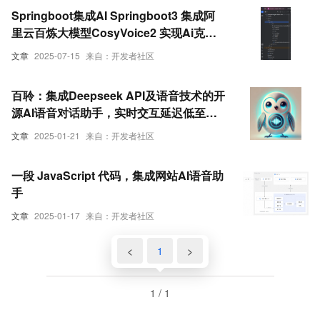
Springboot集成AI Springboot3 集成阿
里云百炼大模型CosyVoice2 实现Ai克隆
语音(未持久化存储)
文章
2025-07-15
来自：开发者社区
百聆：集成Deepseek API及语音技术的开
源AI语音对话助手，实时交互延迟低至
800ms
文章
2025-01-21
来自：开发者社区
一段 JavaScript 代码，集成网站AI语音助
手
文章
2025-01-17
来自：开发者社区
<
1
>
1 / 1