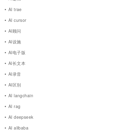
AI trae
AI cursor
AI顾问
AI设施
AI电子版
AI长文本
AI录音
AI区别
AI langchain
AI rag
AI deepseek
AI alibaba