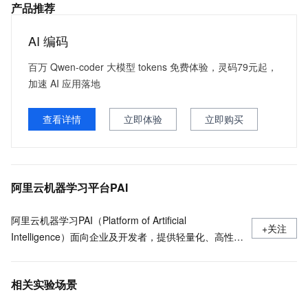
产品推荐
AI 编码
百万 Qwen-coder 大模型 tokens 免费体验，灵码79元起，
加速 AI 应用落地
查看详情
立即体验
立即购买
阿里云机器学习平台PAI
阿里云机器学习PAI（Platform of Artificial
+关注
Intelligence）面向企业及开发者，提供轻量化、高性价
比的云原生机器学习平台，涵盖PAI-iTAG智能标注平
台、PAI-Designer（原Studio）可视化建模平台、PAI-
相关实验场景
DSW云原生交互式建模平台、PAI-DLC云原生AI基础平
台、PAI-EAS云原生弹性推理服务平台，支持千亿特