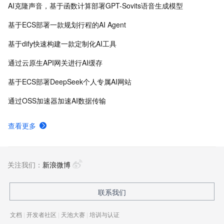
AI克隆声音，基于函数计算部署GPT-Sovits语音生成模型
征、万亿样本规模加速训练，百余落地场景，全面提升
工程效率。
基于ECS部署一款规划行程的AI Agent
基于dify快速构建一款定制化AI工具
通过云原生API网关进行AI缓存
基于ECS部署DeepSeek个人专属AI网站
通过OSS加速器加速AI数据传输
查看更多
关注我们：
新浪微博
联系我们
文档
|
开发者社区
|
天池大赛
|
培训与认证