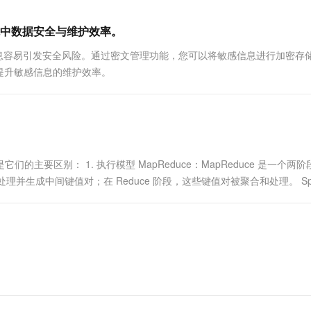
一个 AI 助手
超强辅助，Bol
即刻拥有 DeepSeek-R1 满血版
在企业官网、通讯软件中为客户提供 AI 客服
中数据安全与维护效率。
多种方案随心选，轻松解锁专属 DeepSeek
等信息容易引发安全风险。通过密文管理功能，您可以将敏感信息进行加密存
提升敏感信息的维护效率。
以下是它们的主要区别： 1. 执行模型 MapReduce：MapReduce 是一个两
据被处理并生成中间键值对；在 Reduce 阶段，这些键值对被聚合和处理。 Sp