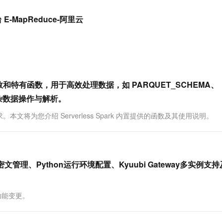
服务生态伙伴
视觉 Coding、空间感知、多模态思考等全面升级
1M上下文，专为长程任务能力而生
云工开物
企业应用
Works
Night Plan 支持 Qwen 3.8-Max
云原生大数据计算服务 MaxCompute
AI 办公
容器服务 Kub
NEW
Red Hat
E-MapReduce-阿里云
30+ 款产品免费体验
Data Agent 驱动的一站式 Data+AI 开发治理平台
夜间 5 折，Qwen/Meoo/TokenPlan 客户专享
面向分析的企业级SaaS模式云数据仓库
AI智能应用
提供一站式管
科研合作
ERP
堂（旗舰版）
SUSE
智能客服
AI 应用构建
大模型原生
CRM
防护产品
2个月
自动承接线索
建站小程序
Qoder
大模型服务平台百炼-应用模版
OA 办公系统
HOT
NEW
面向真实软件
个人版上线、团队版降价；千问3.8-Max首发发尝鲜
丰富多元化的应用模版和解决方案
力提升
财税管理
模板建站
源函数和特有函数，用于高效处理数据，如 PARQUET_SCHEMA、
万有无界
大模型服务平台百炼-智能体
持复杂数据操作与解析。
400电话
定制建站
的模型效果
灵活可视化地构建企业级 Agent
求。本文将为您介绍 Serverless Spark 内置提供的函数及其使用说明。
方案
广告营销
模板小程序
秒悟
人工智能平台 PAI
定制小程序
云端极速 AI 
新一代 AI 视频生成模型，深度适配广告营销等场景
AI Native 的算法工程平台，一站式完成建模、训练、推理服务部署
APP 开发
本新增密文管理、Python运行环境配置、Kyuubi Gateway多实例支
建站系统
的功能变更。
AI 应用
10分钟微调：让0.6B模型媲美235B模
多模态数据信
型
依托云原生高可用架构,实现Dify私有化部署
用1%尺寸在特定领域达到大模型90%以上效果