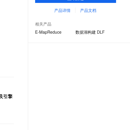
用户提供任务开发、调试、发布、调度和运
文戏情感细腻自然，动作戏激烈拳拳到肉，实现更强表演能力
支持中英文自由切换，具备更强的噪声鲁棒性
ernetes 版 ACK
云聚AI 严选权益
AI 原生数据库服务发布
SSL 证书
维等全方位的产品化服务，显著简化了大数
产品详情
产品文档
，一键激活高效办公新体验
理容器应用的 K8s 服务
精选AI产品，从模型到应用全链提效
Agent 数据网关
据计算的工作流程。
堡垒机
AI 用量加速计划
云原生数据库 PolarDB
相关产品
应用
防火墙
、识别商机，让客服更高效、服务更出色。
新老同享，达量后返
Agentic Database 发布
E-MapReduce
数据湖构建 DLF
千问办公
主机安全
NEW
的智能体编程平台
一站式AI生产力平台
AI 应用及服务市场
伶鹊
企业级人与Agent协作平台，接入和调度多个数字员工
智能客服平台，对话机器人、对话分析、智能外呼
AI 应用
大模型服务平台百炼 - 全妙
大模型
应用创作平台
多模态内容创作工具，已接入 DeepSeek
自然语言处理
持及引擎
数据标注
机器学习
息提取
与 AI 智能体进行实时音视频通话
从文本、图片、视频中提取结构化的属性信息
构建支持视频理解的 AI 音视频实时通话应用