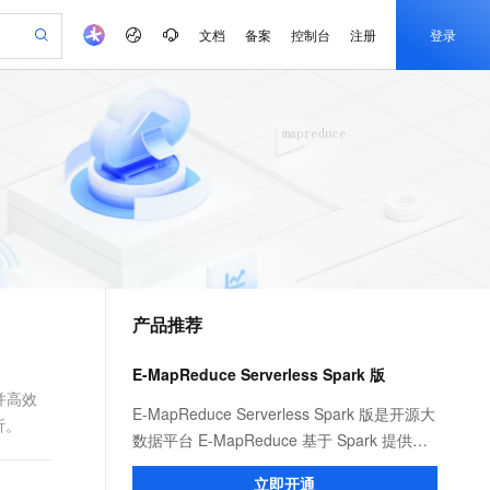
文档
备案
控制台
注册
登录
验
作计划
器
AI 活动
专业服务
服务伙伴合作计划
开发者社区
加入我们
产品动态
服务平台百炼
阿里云 OPC 创新助力计划
一站式生成采购清单，支持单品或批量购买
io：打造专属 AI 语音助手
S产品伙伴计划（繁花）
峰会
CS
造的大模型服务与应用开发平台
一句话生成原生可编辑精美 PPT 文稿
AI 生产力先锋
Al MaaS 服务伙伴赋能合作
域名
博文
Careers
至高可申请百万元
Qwen3.8-Max 模型上线
开启高性价比 AI 编程新体验
弹性可伸缩的云计算服务
Qwen-Audio-3.0-Realtime 端到端实时语音角色扮演
输入一句话想法, 轻松生成专业的 PPT
先锋实践拓展 AI 生产力的边界
Token 补贴，五大权
计划
海大会
伙伴信用分合作计划
商标
问答
社会招聘
益加速 OPC 成功
eek-V4-Pro
SS
一键部署幻兽帕鲁游戏服务器
飞天发布时刻
HOT
Open Search 向量检索版支
划
备案
电子书
校园招聘
pSeek-V4-Pro
视频创作，一键激活电商全链路生产力
稳定、安全、高性价比、高性能的云存储服务
一键购买专属联机服务器，轻松开启游戏
所见，即是所愿
持视频检索 Pipeline 功能
更多支持
划
公司注册
镜像站
视频生成
语音识别与合成
专属 QwenPaw
漫剧工坊：一站式动画创作平台
AI 实训营
HOT
应用身份服务 (IDaaS)
合作伙伴培训与认证
产品推荐
划
上云迁移
站生成，高效打造优质广告素材
全接入的云上超级电脑
从聊天伙伴进化为能主动干活的本地数字员工
快速生产连贯的高质量长漫剧
从基础到进阶，Agent 创客手把手教你
OpenClaw 管理能力上线
e-1.1-T2V
Qwen3-TTS-Flash
lScope
我要反馈
查询合作伙伴
畅细腻的高质量视频
离线语音合成大模型，多语言方言自适应，低延迟高稳定
n Alibaba Cloud ISV 合作
代维服务
建企业门户网站
10 分钟搭建微信、支付宝小程序
E-MapReduce Serverless Spark 版
MaxCompute MaxFrame 提
创新加速
ope
登录合作伙伴管理后台
我要建议
站，无忧落地极速上线
以可视化方式快速构建移动和 PC 门户网站
国内短信简单易用，安全可靠，秒级触达，全球覆盖200+国家和地区。
高效部署网站，快速应用到小程序
供自动弹性内存功能
S并高效
e-1.1-I2V
Cosyvoice-V3-Flash
E-MapReduce Serverless Spark 版是开源大
析。
安全
畅自然，细节丰富
高表现力语音合成大模型，语音克隆听感自然
我要投诉
PolarDB
数据平台 E-MapReduce 基于 Spark 提供的
上云场景组合购
Milvus 弹性伸缩功能新增节
伴
漫剧创作，剧本、分镜、视频高效生成
100%兼容MySQL、PostgreSQL，兼容Oracle，支持集中和分布式
覆盖90%+业务场景，专享组合折扣价
点支持范围
一款全托管、一站式的数据计算平台。它为
2V
VPN
Fun-ASR
立即开通