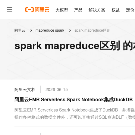
大模型
产品
解决方案
权益
定价
阿里云
mapreduce spark
spark mapreduce区别
大模型
产品
解决方案
权益
定价
云市场
伙伴
服务
了解阿里云
精选产品
精选解决方案
普惠上云
产品定价
精选商城
成为销售伙伴
售前咨询
为什么选择阿里云
千问AI平台
spark mapreduce区别
了解云产品的定价详情
大模型服务平台百炼
千问办公，解锁你的工作
普惠上云 官方力荐
分销伙伴
在线服务
网站建设
什么是云计算
大
大模型服务与应用平台
企业级Agent产品，直接
云服务器38元/年起，超
咨询伙伴
多端小程序
技术领先
云上成本管理
售后服务
轻量应用服务器
Agency Agents：拥
官方推荐返现计划
大模型
精选产品
精选解决方案
Salesforce 国际版订阅
稳定可靠
管理和优化成本
推荐新用户得奖励，单订单
销售伙伴合作计划
自助服务
友盟天域
安全合规
人工智能与机器学习
AI
文本生成
云数据库 RDS
HappyHorse 打造一
云工开物
无影生态合作计划
在线服务
阿里云文档
2026-06-15
观测云
分析师报告
高校专属算力普惠，学生认
计算
互联网应用开发
Qwen3.8-Max
HOT
Salesforce On Alibaba C
工单服务
阿里云EMR Serverless Spark Notebook集成
智能体时代全能旗舰模型
Tuya 物联网平台阿里云
研究报告与白皮书
人工智能平台 PAI
快速拥有专属 OpenClaw
大模
Consulting Partner 合
大数据
容器
免费试用
短信专区
一站式AI开发、训练和推
阿里云EMR Serverless Spark Notebook集成了Duc
蓝凌 OA
Qwen3.7-Plus
AI 大模型销售与服务生
现代化应用
操作多种格式的数据文件外，还可以直接通过SQL查询DLF（
存储
天池大赛
能看、能想、能动手的多模
云解析DNS
解决方案免费试用 新老
电子合同
最高领取价值200元试用
安全
网络与CDN
AI 算法大赛
Qwen3-VL-Plus
畅捷通