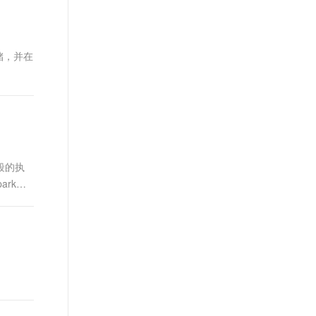
t.diy 一步搞定创意建站
构建大模型应用的安全防护体系
通过自然语言交互简化开发流程,全栈开发支持
通过阿里云安全产品对 AI 应用进行安全防护
储，并在
阶段的执
ark：