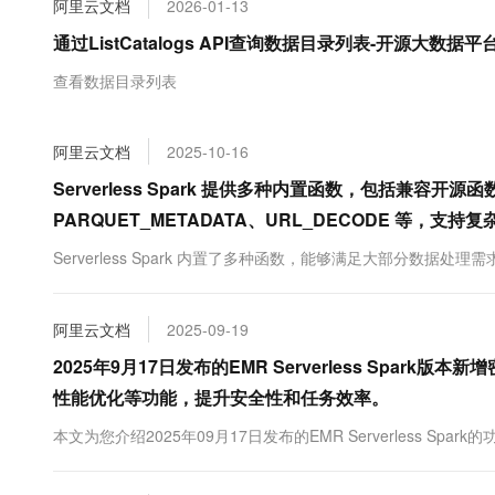
阿里云文档
2026-01-13
大数据开发治理平台 Data
AI 产品 免费试用
网络
安全
云开发大赛
Tableau 订阅
通过ListCatalogs API查询数据目录列表-开源大数据平台 
1亿+ 大模型 tokens 和 
可观测
入门学习赛
中间件
AI空中课堂在线直播课
查看数据目录列表
云防火墙
140+云产品 免费试用
大模型服务
上云与迁云
云原生的云上边界网络安全
产品新客免费试用，最长1
数据库
生态解决方案
千问AI平台-Token Plan
阿里云文档
2025-10-16
企业出海
大模型ACA认证体验
大数据计算
助力企业全员 AI 认知与能
行业生态解决方案
Serverless Spark 提供多种内置函数，包括兼容开
政企业务
媒体服务
千问AI平台-模型体验
PARQUET_METADATA、URL_DECODE 等，支
开发者生态解决方案
在线体验全尺寸、多种模态
企业服务与云通信
Serverless Spark 内置了多种函数，能够满足大部分数据处理需
AI 开发和 AI 应用解决
Happy 系列大模型
域名与网站
阿里云文档
2025-09-19
终端用户计算
2025年9月17日发布的EMR Serverless Spark版
Serverless
大模型解决方案
性能优化等功能，提升安全性和任务效率。
开发工具
本文为您介绍2025年09月17日发布的EMR Serverless Spark
快速部署 Dify，高效搭建 
迁移与运维管理