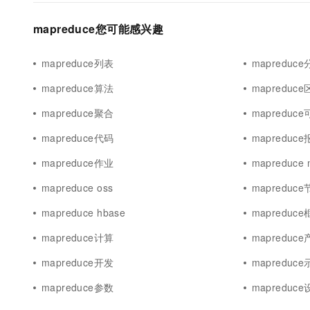
mapreduce您可能感兴趣
mapreduce列表
mapreduc
mapreduce算法
mapreduc
mapreduce聚合
mapreduc
mapreduce代码
mapreduc
mapreduce作业
mapreduce 
mapreduce oss
mapreduc
mapreduce hbase
mapreduc
mapreduce计算
mapreduc
mapreduce开发
mapreduc
mapreduce参数
mapreduc