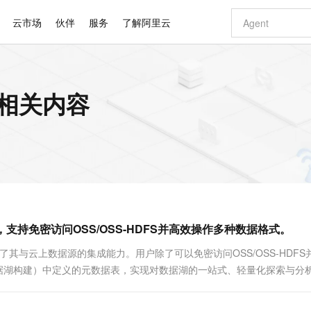
云市场
伙伴
服务
了解阿里云
AI 特惠
数据与 API
成为产品伙伴
企业增值服务
最佳实践
价格计算器
AI 场景体
基础软件
产品伙伴合
阿里云认证
市场活动
配置报价
大模型
 的相关内容
自助选配和估算价格
新方式
睿译宝，AI翻译排版一步到位
智启 AI 普惠权益
产品生态集成认证中心
企业支持计划
云上春晚
域名与网站
千问官方 MaaS 平台，为开发者和 Agent 而生，新用户赠送 1 亿 + tokens 额度
Qwen Aud
AI Coding
阿里云Maa
2026 阿里云
云服务器 E
为企业打
数据集
Windows
大模型认证
模型
NEW
NEW
交付可用成果
值低价云产品抢先购
上传文档即自动完成翻译和格式还原
至高享 1亿+免费 tokens，加速 Al 应用落地
提供智能易用的域名与建站服务
智能编程，一键
安全可靠、
产品生态伙伴
专家技术服务
云上奥运之旅
弹性计算合作
阿里云中企出
手机三要素
宝塔 Linux
全部认证
价格优势
有专属领域专家
GLM-5.2：长任务时代开源旗舰模型
阿里云 OPC 创新助力计划
千问大模型
即刻拥有 DeepS
AI 电商营销
对象存储 O
大模型
产品生态伙伴工作台
企业增值服务台
云栖战略参考
云存储合作计
云栖大会
身份实名认证
CentOS
训练营
推动算力普惠，释放技术红利
最高返9万
多领域专家智能体,一键组建 AI 虚拟交付团队
快速构建应用程序和网站，即刻迈出上云第一步
至高百万元 Token 补贴，加速一人公司成长
多元化、高性能、安全可靠的大模型服务
真正可用的 1M 上下文,一次完成代码全链路开发
轻松解锁专属 Dee
从图文生成到
云上的中国
数据库合作计
活动全景
短信
Docker
图片和
站式影视创作平台
Hermes Agent，打造自进化智能体
Token Plan 模型订阅计划
数字证书管理服务（原SSL证书）
5 分钟轻松部署
AI 广告创作
无影云电脑
企业成长
NEW
信息公告
看见新力量
云网络合作计
OCR 文字识别
JAVA
证享300元代金券
可视化编排打通从文字构思到成片全链路闭环
全托管，含MySQL、PostgreSQL、SQL Server、MariaDB多引擎
自主进化，持久记忆，越用越聪明
Qwen3.8-Max 首发尝鲜，限时加量 10 倍，夜间低至2折
实现全站HTTPS，呈现可信的WEB访问
图文、视频一
随时随地安
Kimi-K3
HappyHors
NEW
魔搭 Mode
loud
服务实践
官网公告
DuckDB，支持免密访问OSS/OSS-HDFS并高效操作多种数据格式。
Kimi 最新旗舰模型，长程编程与推理利器
让文字生成流
金融模力时刻
Salesforce O
版
发票查验
全能环境
Claude Code + GStack 打造工程团队
千问办公，限时限量积分加倍
Qoder
低代码高效构
AI 建站
短信服务
型
NEW
作计划
计划
创新中心
魔搭 ModelSc
健康状态
理服务
让AI从“聊天伙伴”进化为能干活的“数字员工”
安装技能 GStack，拥有专属 AI 工程团队
你的AI工作搭子，覆盖日常办公高频场景
面向真实软件的智能体编程平台
0 代码专业建
kDB，并增强了其与云上数据源的集成能力。用户除了可以免密访问OSS/OSS-HDF
客户案例
天气预报查询
操作系统
Deepseek-v4-pro
HappyHors
态合作计划
数据湖构建）中定义的元数据表，实现对数据湖的一站式、轻量化探索与分
态智能体模型
旗舰 MoE 大模型，百万上下文与顶尖推理能力
图生视频，流
同享
万小智 AI 建站低至 15元/月
Qoder CN
AI 短剧/漫剧
云原生数据库 
快递物流查询
WordPress
成为服务伙
高校合作
点，立即开启云上创新
覆盖公网/内网、递归/权威、移动APP等全场景解析服务
送.CN域名，送备案服务码
基于千问大模型等，支持代码智能生成、研发智能问答
AI助力短剧
GLM-5.2
Wan2.7-T
Ubuntu