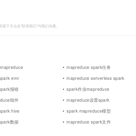
面下方点击"联系我们"与我们沟通。
mapreduce
mapreduce spark任务
spark emr
mapreduce serverless spark
 spark报错
spark作业mapreduce
reduce组件
mapreduce设置spark
park hive
spark mapreduce模型
 spark数据
mapreduce spark文件