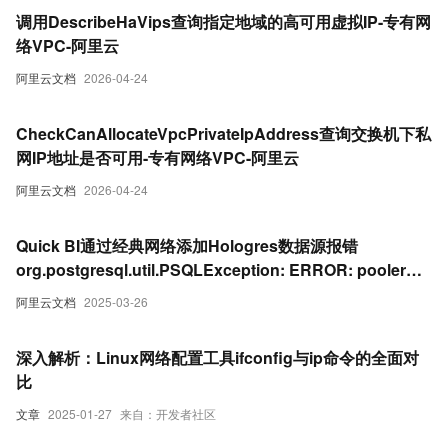
调用DescribeHaVips查询指定地域的高可用虚拟IP-专有网
络VPC-阿里云
阿里云文档
2026-04-24
CheckCanAllocateVpcPrivateIpAddress查询交换机下私
网IP地址是否可用-专有网络VPC-阿里云
阿里云文档
2026-04-24
Quick BI通过经典网络添加Hologres数据源报错
org.postgresql.util.PSQLException: ERROR: pooler
c15e650375330: Reject ip ...
阿里云文档
2025-03-26
深入解析：Linux网络配置工具ifconfig与ip命令的全面对
比
文章
2025-01-27
来自：开发者社区