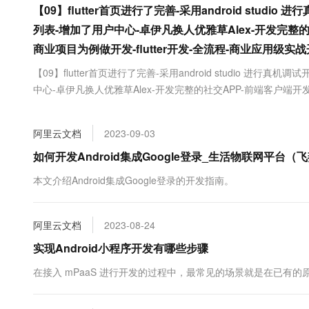
【09】flutter首页进行了完善-采用android stu
大数据开发治理平台 Data
AI 产品 免费试用
网络
安全
云开发大赛
Tableau 订阅
1亿+ 大模型 tokens 和 
列表-增加了用户中心-卓伊凡换人优雅草Alex-开发完整
可观测
入门学习赛
中间件
AI空中课堂在线直播课
商业项目为例做开发-flutter开发-全流程-商业应用级实战
云防火墙
140+云产品 免费试用
大模型服务
上云与迁云
云原生的云上边界网络安全
产品新客免费试用，最长1
数据库
【09】flutter首页进行了完善-采用android studio 进
生态解决方案
中心-卓伊凡换人优雅草Alex-开发完整的社交APP-前端客户端开发
千问AI平台-Token Plan
企业出海
大模型ACA认证体验
大数据计算
发-全流程-商业应用级实战开发-优雅草Alex 章节内容【08】 【09】flu
助力企业全员 AI 认知与能
行业生态解决方案
政企业务
媒体服务
千问AI平台-模型体验
阿里云文档
2023-09-03
开发者生态解决方案
在线体验全尺寸、多种模态
如何开发Android集成Google登录_生活物联网平台（
企业服务与云通信
AI 开发和 AI 应用解决
Happy 系列大模型
本文介绍Android集成Google登录的开发指南。
域名与网站
终端用户计算
阿里云文档
2023-08-24
Serverless
大模型解决方案
实现Android小程序开发有哪些步骤
开发工具
在接入 mPaaS 进行开发的过程中，最常见的场景就是在已有的原生 A
快速部署 Dify，高效搭建 
迁移与运维管理