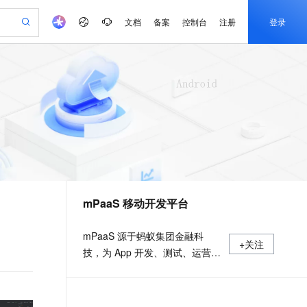
文档
备案
控制台
注册
登录
验
作计划
器
AI 活动
专业服务
服务伙伴合作计划
开发者社区
加入我们
产品动态
服务平台百炼
阿里云 OPC 创新助力计划
一站式生成采购清单，支持单品或批量购买
可编辑精美 PPT 文稿
S产品伙伴计划（繁花）
峰会
CS
造的大模型服务与应用开发平台
Agency Agents：拥有专属领域专家
AI 生产力先锋
Al MaaS 服务伙伴赋能合作
域名
博文
Careers
至高可申请百万元
Qwen3.8-Max 模型上线
 轻松生成专业的 PPT
开启高性价比 AI 编程新体验
弹性可伸缩的云计算服务
先锋实践拓展 AI 生产力的边界
多领域专家智能体,一键组建 AI 虚拟交付团队
Token 补贴，五大权
计划
海大会
伙伴信用分合作计划
商标
问答
社会招聘
益加速 OPC 成功
帕鲁游戏服务器
SS
HappyHorse 打造一站式影视创作平台
飞天发布时刻
HOT
Open Search 向量检索版支
划
备案
电子书
校园招聘
联机服务器，轻松开启游戏
视频创作，一键激活电商全链路生产力
稳定、安全、高性价比、高性能的云存储服务
所见，即是所愿
持视频检索 Pipeline 功能
可视化编排打通从文字构思到成片全链路闭环
更多支持
划
公司注册
镜像站
视频生成
语音识别与合成
 智能体与工作流应用
漫剧工坊：一站式动画创作平台
AI 实训营
应用身份服务 (IDaaS)
合作伙伴培训与认证
mPaaS 移动开发平台
划
上云迁移
站生成，高效打造优质广告素材
全接入的云上超级电脑
通过阿里云百炼高效搭建AI应用,助力高效开发
快速生产连贯的高质量长漫剧
从基础到进阶，Agent 创客手把手教你
OpenClaw 管理能力上线
e-1.1-T2V
Qwen3-TTS-Flash
lScope
我要反馈
查询合作伙伴
畅细腻的高质量视频
离线语音合成大模型，多语言方言自适应，低延迟高稳定
n Alibaba Cloud ISV 合作
代维服务
建企业门户网站
10 分钟搭建微信、支付宝小程序
MaxCompute MaxFrame 提
mPaaS 源于蚂蚁集团金融科
+关注
创新加速
ope
登录合作伙伴管理后台
我要建议
站，无忧落地极速上线
以可视化方式快速构建移动和 PC 门户网站
国内短信简单易用，安全可靠，秒级触达，全球覆盖200+国家和地区。
高效部署网站，快速应用到小程序
供自动弹性内存功能
技，为 App 开发、测试、运营及
e-1.1-I2V
Cosyvoice-V3-Flash
安全
运维提供云到端的一站式解决方
畅自然，细节丰富
高表现力语音合成大模型，语音克隆听感自然
我要投诉
PolarDB
上云场景组合购
Milvus 弹性伸缩功能新增节
伴
案，致力于提供高效、灵活、稳
漫剧创作，剧本、分镜、视频高效生成
100%兼容MySQL、PostgreSQL，兼容Oracle，支持集中和分布式
覆盖90%+业务场景，专享组合折扣价
点支持范围
2V
VPN
Fun-ASR
定的移动研发、管理平台。 官网