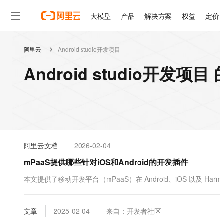
大模型
产品
解决方案
权益
定价
阿里云
Android studio开发项目
大模型
产品
解决方案
权益
定价
云市场
伙伴
服务
了解阿里云
精选产品
精选解决方案
普惠上云
产品定价
精选商城
成为销售伙伴
售前咨询
为什么选择阿里云
千问AI平台
Android studio开发项
了解云产品的定价详情
大模型服务平台百炼
睿译宝，AI翻译排版一
普惠上云 官方力荐
分销伙伴
在线服务
网站建设
什么是云计算
大
大模型服务与应用平台
上传文档即自动完成翻译和
云服务器38元/年起，超
咨询伙伴
多端小程序
技术领先
云上成本管理
售后服务
轻量应用服务器
GLM-5.2：长任务时代
官方推荐返现计划
大模型
精选产品
精选解决方案
Salesforce 国际版订阅
稳定可靠
管理和优化成本
推荐新用户得奖励，单订单
销售伙伴合作计划
自助服务
友盟天域
安全合规
人工智能与机器学习
AI
文本生成
云数据库 RDS
Hermes Agent，打造
云工开物
无影生态合作计划
在线服务
阿里云文档
2026-02-04
观测云
分析师报告
自主进化，持久记忆，越用
高校专属算力普惠，学生认
计算
互联网应用开发
Qwen3.8-Max
HOT
Salesforce On Alibaba C
工单服务
mPaaS提供哪些针对iOS和Android的开发插件
智能体时代全能旗舰模型
Tuya 物联网平台阿里云
研究报告与白皮书
人工智能平台 PAI
快速拥有专属 OpenClaw
大模
Consulting Partner 合
大数据
容器
免费试用
短信专区
一站式AI开发、训练和推
本文提供了移动开发平台（mPaaS）在 Android、iOS 以及 H
蓝凌 OA
Qwen3.7-Plus
AI 大模型销售与服务生
现代化应用
存储
天池大赛
能看、能想、能动手的多模
云解析DNS
解决方案免费试用 新老
电子合同
最高领取价值200元试用
安全
文章
网络与CDN
2025-02-04
来自：开发者社区
AI 算法大赛
Qwen3-VL-Plus
畅捷通