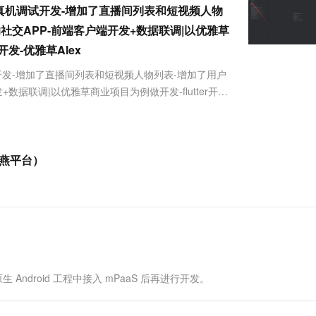
服务生态伙伴
视觉 Coding、空间感知、多模态思考等全面升级
1M上下文，专为长程任务能力而生
云工开物
dio 进行真机调试开发-增加了直播间列表和短视频人物
企业应用
Works
Night Plan 支持 Qwen 3.8-Max
云原生大数据计算服务 MaxCompute
AI 办公
容器服务 Kub
NEW
Red Hat
30+ 款产品免费体验
Data Agent 驱动的一站式 Data+AI 开发治理平台
夜间 5 折，Qwen/Meoo/TokenPlan 客户专享
面向分析的企业级SaaS模式云数据仓库
AI智能应用
提供一站式管
的社交APP-前端客户端开发+数据联调|以优雅草
科研合作
ERP
堂（旗舰版）
SUSE
开发-优雅草Alex
智能客服
AI 应用构建
大模型原生
CRM
防护产品
2个月
自动承接线索
行真机调试开发-增加了直播间列表和短视频人物列表-增加了用户
建站小程序
+数据联调|以优雅草商业项目为例做开发-flutter开
Qoder
大模型服务平台百炼-应用模版
OA 办公系统
HOT
NEW
面向真实软件
tter首页进行了完善-采用android ...
个人版上线、团队版降价；千问3.8-Max首发发尝鲜
丰富多元化的应用模版和解决方案
力提升
财税管理
模板建站
万有无界
大模型服务平台百炼-智能体
400电话
定制建站
的模型效果
灵活可视化地构建企业级 Agent
飞燕平台）
方案
广告营销
模板小程序
秒悟
人工智能平台 PAI
定制小程序
云端极速 AI 
新一代 AI 视频生成模型，深度适配广告营销等场景
AI Native 的算法工程平台，一站式完成建模、训练、推理服务部署
APP 开发
建站系统
ndroid 工程中接入 mPaaS 后再进行开发。
AI 应用
10分钟微调：让0.6B模型媲美235B模
多模态数据信
型
依托云原生高可用架构,实现Dify私有化部署
用1%尺寸在特定领域达到大模型90%以上效果