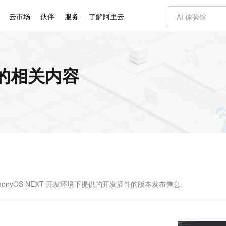
云市场
伙伴
服务
了解阿里云
AI 特惠
数据与 API
成为产品伙伴
企业增值服务
最佳实践
价格计算器
AI 场景体
基础软件
产品伙伴合
阿里云认证
市场活动
配置报价
大模型
目 的相关内容
自助选配和估算价格
步到位
智启 AI 普惠权益
产品生态集成认证中心
企业支持计划
云上春晚
域名与网站
Qwen Audio：打造专属 AI 语音助手
千问官方 MaaS 平台，为开发者和 Agent 而生，新用户赠送 1 亿 + tokens 额度
一句话生成原生
AI Coding
阿里云Maa
2026 阿里云
云服务器 E
为企业打
数据集
Windows
大模型认证
模型
NEW
NEW
格式还原
值低价云产品抢先购
至高享 1亿+免费 tokens，加速 Al 应用落地
提供智能易用的域名与建站服务
Qwen-Audio-3.0-Realtime 端到端实时语音角色扮演
输入一句话想法,
智能编程，一键
安全可靠、
产品生态伙伴
专家技术服务
云上奥运之旅
弹性计算合作
阿里云中企出
手机三要素
宝塔 Linux
全部认证
价格优势
开源旗舰模型
即刻拥有 DeepSeek-V4-Pro
阿里云 OPC 创新助力计划
千问大模型
一键部署幻兽
AI 电商营销
对象存储 O
大模型
产品生态伙伴工作台
企业增值服务台
云栖战略参考
云存储合作计
云栖大会
身份实名认证
CentOS
训练营
推动算力普惠，释放技术红利
最高返9万
真正可用的 1M 上下文,一次完成代码全链路开发
快速构建应用程序和网站，即刻迈出上云第一步
轻松解锁专属 DeepSeek-V4-Pro
至高百万元 Token 补贴，加速一人公司成长
多元化、高性能、安全可靠的大模型服务
一键购买专属
从图文生成到
云上的中国
数据库合作计
活动全景
短信
Docker
图片和
自进化智能体
5 分钟轻松部署专属 QwenPaw
Token Plan 模型订阅计划
数字证书管理服务（原SSL证书）
高效搭建 AI
AI 广告创作
无影云电脑
企业成长
NEW
HOT
信息公告
看见新力量
云网络合作计
OCR 文字识别
JAVA
越聪明
证享300元代金券
全托管，含MySQL、PostgreSQL、SQL Server、MariaDB多引擎
Qwen3.8-Max 首发尝鲜，限时加量 10 倍，夜间低至2折
实现全站HTTPS，呈现可信的WEB访问
从聊天伙伴进化为能主动干活的本地数字员工
图文、视频一
随时随地安
Kimi-K3
HappyHors
NEW
魔搭 Mode
loud
服务实践
官网公告
Kimi 最新旗舰模型，长程编程与推理利器
让文字生成流
金融模力时刻
Salesforce O
版
发票查验
全能环境
Claude Code + GStack 打造工程团队
千问办公，限时限量积分加倍
Qoder
低代码高效构
AI 建站
短信服务
型
NEW
作计划
计划
创新中心
魔搭 ModelSc
健康状态
理服务
让AI从“聊天伙伴”进化为能干活的“数字员工”
安装技能 GStack，拥有专属 AI 工程团队
你的AI工作搭子，覆盖日常办公高频场景
面向真实软件的智能体编程平台
0 代码专业建
armonyOS NEXT 开发环境下提供的开发插件的版本发布信息。
客户案例
天气预报查询
操作系统
Deepseek-v4-pro
HappyHors
态合作计划
态智能体模型
旗舰 MoE 大模型，百万上下文与顶尖推理能力
图生视频，流
同享
万小智 AI 建站低至 15元/月
Qoder CN
AI 短剧/漫剧
云原生数据库 
快递物流查询
WordPress
成为服务伙
高校合作
点，立即开启云上创新
覆盖公网/内网、递归/权威、移动APP等全场景解析服务
送.CN域名，送备案服务码
基于千问大模型等，支持代码智能生成、研发智能问答
AI助力短剧
GLM-5.2
Wan2.7-T
Ubuntu