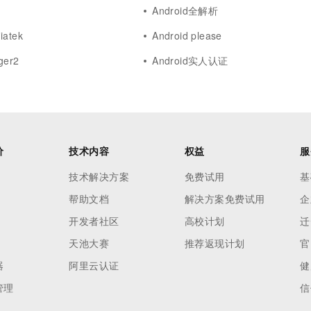
Android全解析
iatek
Android please
ger2
Android实人认证
价
技术内容
权益
服
技术解决方案
免费试用
基
帮助文档
解决方案免费试用
企
开发者社区
高校计划
迁
天池大赛
推荐返现计划
官
器
阿里云认证
健
管理
信