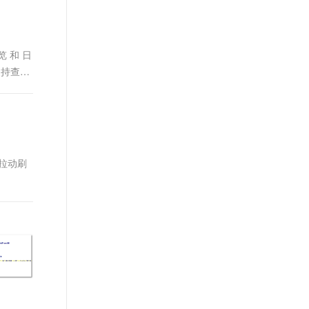
t.diy 一步搞定创意建站
构建大模型应用的安全防护体系
通过自然语言交互简化开发流程,全栈开发支持
通过阿里云安全产品对 AI 应用进行安全防护
 和 日
支持查看
大的拉动刷