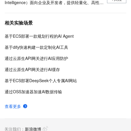
Intelligence）面向企业及开发者，提供轻量化、高性价
比的云原生机器学习平台，涵盖PAI-iTAG智能标注平
台、PAI-Designer（原Studio）可视化建模平台、PAI-
相关实验场景
DSW云原生交互式建模平台、PAI-DLC云原生AI基础平
台、PAI-EAS云原生弹性推理服务平台，支持千亿特
基于ECS部署一款规划行程的AI Agent
征、万亿样本规模加速训练，百余落地场景，全面提升
工程效率。
基于dify快速构建一款定制化AI工具
通过云原生API网关进行AI应用防护
通过云原生API网关进行AI缓存
基于ECS部署DeepSeek个人专属AI网站
通过OSS加速器加速AI数据传输
查看更多
关注我们：
新浪微博