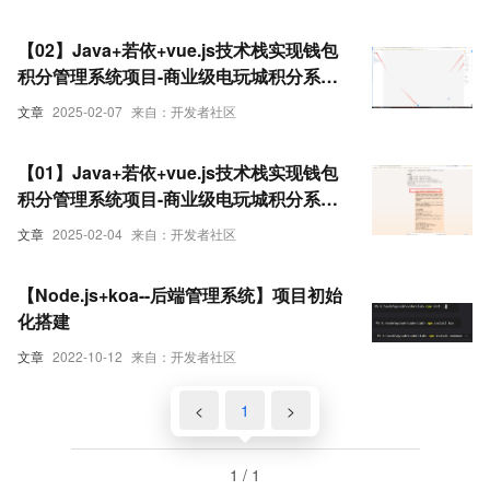
实战
【02】Java+若依+vue.js技术栈实现钱包
积分管理系统项目-商业级电玩城积分系统
商业项目实战-ui设计图figmaUI设计准备-
文章
2025-02-07
来自：开发者社区
figma汉化插件-mysql数据库设计-优雅草
卓伊凡商业项目实战
【01】Java+若依+vue.js技术栈实现钱包
积分管理系统项目-商业级电玩城积分系统
商业项目实战-需求改为思维导图-设计数据
文章
2025-02-04
来自：开发者社区
库-确定基础架构和设计-优雅草卓伊凡商业
项目实战
【Node.js+koa--后端管理系统】项目初始
化搭建
文章
2022-10-12
来自：开发者社区
<
1
>
1 / 1