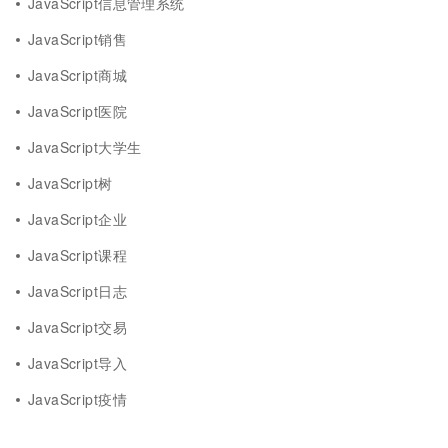
JavaScript信息管理系统
JavaScript销售
JavaScript商城
JavaScript医院
JavaScript大学生
JavaScript树
JavaScript企业
JavaScript课程
JavaScript日志
JavaScript交易
JavaScript导入
JavaScript疫情