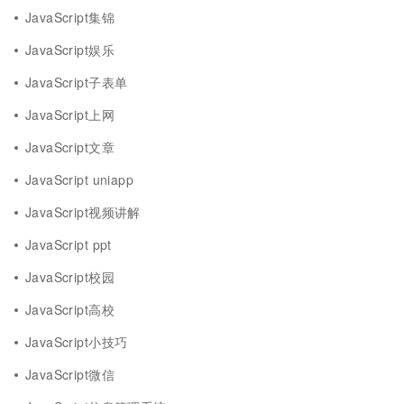
JavaScript集锦
JavaScript娱乐
JavaScript子表单
JavaScript上网
JavaScript文章
JavaScript uniapp
JavaScript视频讲解
JavaScript ppt
JavaScript校园
JavaScript高校
JavaScript小技巧
JavaScript微信