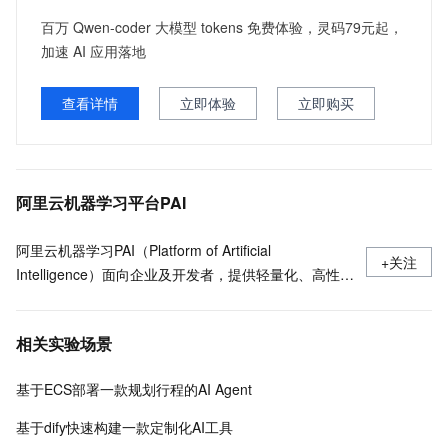
百万 Qwen-coder 大模型 tokens 免费体验，灵码79元起，
加速 AI 应用落地
查看详情
立即体验
立即购买
阿里云机器学习平台PAI
阿里云机器学习PAI（Platform of Artificial
+关注
Intelligence）面向企业及开发者，提供轻量化、高性价
比的云原生机器学习平台，涵盖PAI-iTAG智能标注平
台、PAI-Designer（原Studio）可视化建模平台、PAI-
相关实验场景
DSW云原生交互式建模平台、PAI-DLC云原生AI基础平
台、PAI-EAS云原生弹性推理服务平台，支持千亿特
基于ECS部署一款规划行程的AI Agent
征、万亿样本规模加速训练，百余落地场景，全面提升
工程效率。
基于dify快速构建一款定制化AI工具