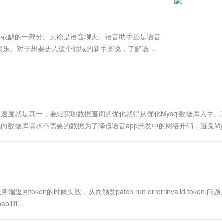
服务生态伙伴
视觉 Coding、空间感知、多模态思考等全面升级
1M上下文，专为长程任务能力而生
云工开物
企业应用
Works
Night Plan 支持 Qwen 3.8-Max
云原生大数据计算服务 MaxCompute
AI 办公
容器服务 Kub
NEW
Red Hat
30+ 款产品免费体验
Data Agent 驱动的一站式 Data+AI 开发治理平台
夜间 5 折，Qwen/Meoo/TokenPlan 客户专享
面向分析的企业级SaaS模式云数据仓库
AI智能应用
提供一站式管
科研合作
ERP
堂（旗舰版）
SUSE
可或缺的一部分。无论是语音聊天、语音助手还是语音
智能客服
AI 应用构建
大模型原生
CRM
娱乐。对于想要进入这个领域的新手来说，了解语音
防护产品
2个月
自动承接线索
供一个全面的启蒙指南，帮助你迈出这关键的第一步。
建站小程序
Qoder
大模型服务平台百炼-应用模版
OA 办公系统
HOT
NEW
面向真实软件
个人版上线、团队版降价；千问3.8-Max首发发尝鲜
丰富多元化的应用模版和解决方案
力提升
财税管理
模板建站
万有无界
大模型服务平台百炼-智能体
400电话
定制建站
的模型效果
灵活可视化地构建企业级 Agent
速度就是其一，要想实现数据查询的优化就得从优化Mysql数据库入手。
方案
广告营销
模板小程序
向数据库请求不需要的数据为了降低语音app开发中的网络开销，避免Mys
秒悟
人工智能平台 PAI
定制小程序
云端极速 AI 
，并且对多次被请求的数据进行缓存处理。二、查询数据的方式在语音app.
新一代 AI 视频生成模型，深度适配广告营销等场景
AI Native 的算法工程平台，一站式完成建模、训练、推理服务部署
APP 开发
建站系统
ken的时候失败，从而触发patch run error:Invalid token.问题。
AI 应用
10分钟微调：让0.6B模型媲美235B模
多模态数据信
liti...
型
依托云原生高可用架构,实现Dify私有化部署
用1%尺寸在特定领域达到大模型90%以上效果