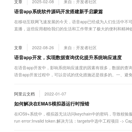
文章
2025-02-08
来自：开发者社区
大数据开发治理平台 Data
AI 产品 免费试用
网络
安全
云开发大赛
Tableau 订阅
语音app系统软件源码开发搭建新手启蒙篇
1亿+ 大模型 tokens 和 
可观测
入门学习赛
中间件
AI空中课堂在线直播课
在移动互联网飞速发展的今天，语音app已经成为人们生活中不
云防火墙
140+云产品 免费试用
大模型服务
直播，这些应用都给我们的生活和工作带来了极大的便利和精神
上云与迁云
云原生的云上边界网络安全
产品新客免费试用，最长1
数据库
app系统软件源码的开发搭建过程是至关重要的。本文将为你提
生态解决方案
千问AI平台-Token Plan
企业出海
大模型ACA认证体验
语音 App 系统软件源码开...
大数据计算
文章
2022-08-26
来自：开发者社区
助力企业全员 AI 认知与能
行业生态解决方案
政企业务
媒体服务
千问AI平台-模型体验
语音app开发，实现数据查询优化提升系统响应速度
开发者生态解决方案
在线体验全尺寸、多种模态
企业服务与云通信
在语音app开发中，影响系统响应速度的因素有很多，数据的查询
AI 开发和 AI 应用解决
语音app开发过程中，可以尝试的优化措施还是很多的。一、避免
Happy 系列大模型
域名与网站
务器的CPU和内存资源消耗，在访问数据库时，只请求需要的数据
终端用户计算
阿里云文档
2022-01-07
Serverless
如何解决在EMAS模拟器运行时报错
大模型解决方案
在iOS9+系统中，模拟器无法访问keychain中的密码，导致校验服务端返回to
开发工具
快速部署 Dify，高效搭建 
run error:Invalid token.解决方法：targets中选中工程项目 -> Capabi
迁移与运维管理