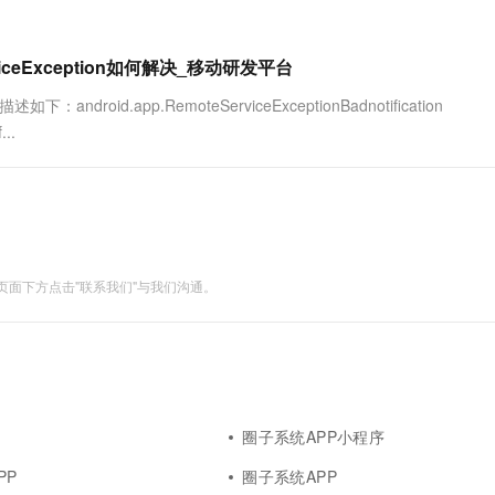
一个 AI 助手
超强辅助，Bol
即刻拥有 DeepSeek-R1 满血版
在企业官网、通讯软件中为客户提供 AI 客服
多种方案随心选，轻松解锁专属 DeepSeek
viceException如何解决_移动研发平台
roid.app.RemoteServiceExceptionBadnotification
...
面下方点击"联系我们"与我们沟通。
圈子系统APP小程序
PP
圈子系统APP