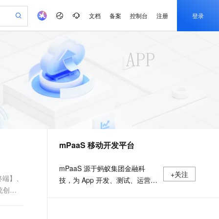
文档
备案
控制台
注册
登录
验
作计划
器
AI 活动
专业服务
服务伙伴合作计划
开发者社区
加入我们
产品动态
服务平台百炼
阿里云 OPC 创新助力计划
一站式生成采购清单，支持单品或批量购买
io：打造专属 AI 语音助手
S产品伙伴计划（繁花）
峰会
CS
造的大模型服务与应用开发平台
一句话生成原生可编辑精美 PPT 文稿
AI 生产力先锋
Al MaaS 服务伙伴赋能合作
域名
博文
Careers
至高可申请百万元
Qwen3.8-Max 模型上线
开启高性价比 AI 编程新体验
弹性可伸缩的云计算服务
Qwen-Audio-3.0-Realtime 端到端实时语音角色扮演
输入一句话想法, 轻松生成专业的 PPT
先锋实践拓展 AI 生产力的边界
Token 补贴，五大权
计划
海大会
伙伴信用分合作计划
商标
问答
社会招聘
益加速 OPC 成功
eek-V4-Pro
SS
一键部署幻兽帕鲁游戏服务器
飞天发布时刻
HOT
Open Search 向量检索版支
划
备案
电子书
校园招聘
pSeek-V4-Pro
视频创作，一键激活电商全链路生产力
稳定、安全、高性价比、高性能的云存储服务
一键购买专属联机服务器，轻松开启游戏
所见，即是所愿
持视频检索 Pipeline 功能
更多支持
划
公司注册
镜像站
视频生成
语音识别与合成
专属 QwenPaw
漫剧工坊：一站式动画创作平台
AI 实训营
HOT
应用身份服务 (IDaaS)
合作伙伴培训与认证
mPaaS 移动开发平台
划
上云迁移
站生成，高效打造优质广告素材
全接入的云上超级电脑
从聊天伙伴进化为能主动干活的本地数字员工
快速生产连贯的高质量长漫剧
从基础到进阶，Agent 创客手把手教你
OpenClaw 管理能力上线
e-1.1-T2V
Qwen3-TTS-Flash
lScope
我要反馈
查询合作伙伴
畅细腻的高质量视频
离线语音合成大模型，多语言方言自适应，低延迟高稳定
n Alibaba Cloud ISV 合作
代维服务
建企业门户网站
10 分钟搭建微信、支付宝小程序
MaxCompute MaxFrame 提
mPaaS 源于蚂蚁集团金融科
+关注
创新加速
ope
登录合作伙伴管理后台
我要建议
站，无忧落地极速上线
以可视化方式快速构建移动和 PC 门户网站
国内短信简单易用，安全可靠，秒级触达，全球覆盖200+国家和地区。
高效部署网站，快速应用到小程序
供自动弹性内存功能
终端】、
技，为 App 开发、测试、运营及
e-1.1-I2V
Cosyvoice-V3-Flash
统创建
安全
运维提供云到端的一站式解决方
畅自然，细节丰富
高表现力语音合成大模型，语音克隆听感自然
我要投诉
PolarDB
上云场景组合购
Milvus 弹性伸缩功能新增节
伴
案，致力于提供高效、灵活、稳
漫剧创作，剧本、分镜、视频高效生成
100%兼容MySQL、PostgreSQL，兼容Oracle，支持集中和分布式
覆盖90%+业务场景，专享组合折扣价
点支持范围
2V
VPN
Fun-ASR
定的移动研发、管理平台。 官网