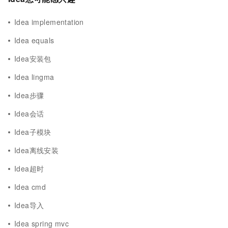
Idea implementation
Idea equals
Idea安装包
Idea lingma
Idea步骤
Idea会话
Idea子模块
Idea离线安装
Idea超时
Idea cmd
Idea导入
Idea spring mvc