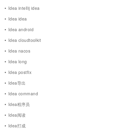
Idea intellij idea
Idea idea
Idea android
Idea cloudtoolkit
Idea nacos
Idea long
Idea postfix
Idea导出
Idea command
Idea程序员
Idea阅读
Idea打成