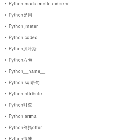
Python modulenotfounderror
Python是用
Python jmeter
Python codec
Python贝叶斯
Python方包
Python__name__
Python sql语句
Python attribute
Python引擎
Python arima
Python剑指offer
Python速速