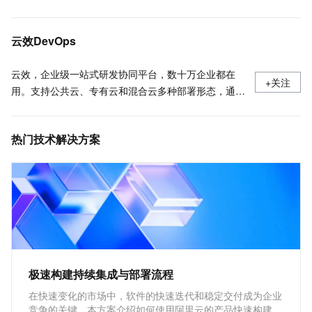
配置与使用代码评审 AI 助手-云效-阿里云
服务接入点
云效DevOps
云效，企业级一站式研发协同平台，数十万企业都在
+关注
用。支持公共云、专有云和混合云多种部署形态，通过
云原生新技术和研发新模式，助力创新创业和数字化转
型企业快速实现研发敏捷和组织敏捷，打造“双敏”组
热门技术解决方案
织，实现多倍效能提升。
极速构建持续集成与部署流程
在快速变化的市场中，软件的快速迭代和稳定交付成为企业
竞争的关键。本方案介绍如何使用阿里云的产品快速构建持