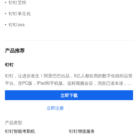
钉钉艾特
钉钉单元化
钉钉oss
产品推荐
钉钉
钉钉，让进步发生！阿里巴巴出品，5亿人都在用的数字化组织运营
平台。含PC版，IPad和手机版。远程视频会议，消息已读未读，
DING消息任务管理，让沟通更高效；移动办公考勤，审批，钉闪
立即下载
会，钉钉文档，钉钉教育解决方案。
立即注册
产品类型
钉钉智能考勤机
钉钉增值服务