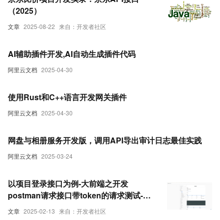
（2025）
文章
2025-08-22
来自：开发者社区
AI辅助插件开发,AI自动生成插件代码
阿里云文档
2025-04-30
使用Rust和C++语言开发网关插件
阿里云文档
2025-04-30
网盘与相册服务开发版，调用API导出审计日志最佳实践
阿里云文档
2025-03-24
以项目登录接口为例-大前端之开发
postman请求接口带token的请求测试-前
端开发必学之一-如果要学会联调接口而不
文章
2025-02-13
来自：开发者社区
是纯写静态前端页面-这个是必学-本文以优