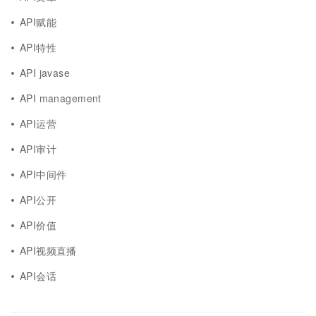
API赋能
API特性
API javase
API management
API运营
API审计
API中间件
API公开
API价值
API视频直播
API会话