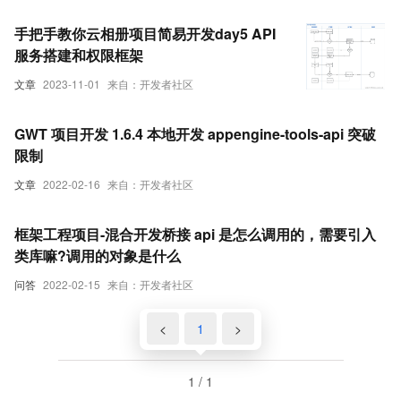
雅草蜻蜓Q系统API为实践来演示我们如何
手把手教你云相册项目简易开发day5 API
带token请求接口-优雅草卓伊凡
服务搭建和权限框架
文章
2023-11-01
来自：开发者社区
GWT 项目开发 1.6.4 本地开发 appengine-tools-api 突破
限制
文章
2022-02-16
来自：开发者社区
框架工程项目-混合开发桥接 api 是怎么调用的，需要引入
类库嘛?调用的对象是什么
问答
2022-02-15
来自：开发者社区
<
1
>
1 / 1