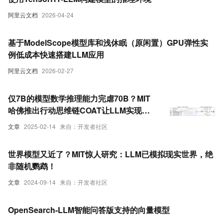
阿里云文档
2026-04-24
基于ModelScope模型库和浅休眠（原闲置）GPU弹性实
例低成本快速搭建LLM应用
阿里云文档
2026-02-27
仅7B的模型数学推理能力完虐70B？MIT
哈佛推出行动思维链COAT让LLM实现自
我反思并探索新策略
文章
2025-02-14
来自：开发者社区
世界模型又近了？MIT惊人研究：LLM已模拟现实世界，绝
非随机鹦鹉！
文章
2024-09-14
来自：开发者社区
OpenSearch-LLM智能问答版支持的向量模型