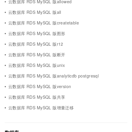
云数据库 RDS MySQL 版allowed
云数据库 RDS MySQL 版all
云数据库 RDS MySQL 版createtable
云数据库 RDS MySQL 版图形
云数据库 RDS MySQL 版r12
云数据库 RDS MySQL 版断开
云数据库 RDS MySQL 版unix
云数据库 RDS MySQL 版analyticdb postgresql
云数据库 RDS MySQL 版version
云数据库 RDS MySQL 版共享
云数据库 RDS MySQL 版增量迁移