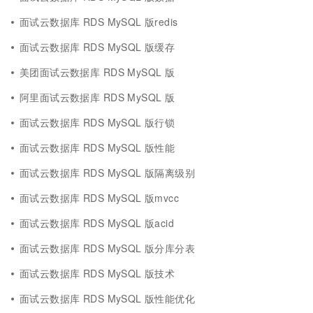
面试云数据库 RDS MySQL 版redis
面试云数据库 RDS MySQL 版缓存
美团面试云数据库 RDS MySQL 版
阿里面试云数据库 RDS MySQL 版
面试云数据库 RDS MySQL 版行锁
面试云数据库 RDS MySQL 版性能
面试云数据库 RDS MySQL 版隔离级别
面试云数据库 RDS MySQL 版mvcc
面试云数据库 RDS MySQL 版acid
面试云数据库 RDS MySQL 版分库分表
面试云数据库 RDS MySQL 版技术
面试云数据库 RDS MySQL 版性能优化