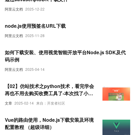
阿里云文档
2025-12-22
node.js使用预签名URL下载
阿里云文档
2025-11-28
如何下载安装、使用视觉智能开放平台Node.js SDK及代
码示例
阿里云文档
2025-04-14
【02】仿站技术之python技术，看完学会
再也不用去购买收费工具了-本次找了小影-
感觉页面很好看-本次是爬取vue需要用到
文章
2025-02-14
来自：开发者社区
Puppeteer库用node.js扒一个app下载落
地页-包括安卓android下载（简单）-ios苹
Vue的路由使用，Node.js下载安装及环境
果plist下载（稍微麻烦一丢丢）-优雅草卓
配置教程 （超级详细）
伊凡