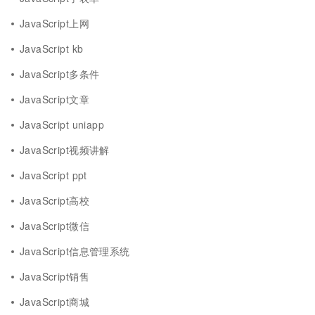
JavaScript上网
JavaScript kb
JavaScript多条件
JavaScript文章
JavaScript uniapp
JavaScript视频讲解
JavaScript ppt
JavaScript高校
JavaScript微信
JavaScript信息管理系统
JavaScript销售
JavaScript商城