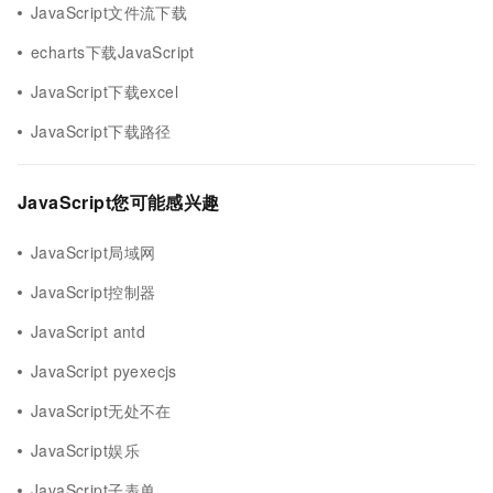
JavaScript文件流下载
echarts下载JavaScript
JavaScript下载excel
JavaScript下载路径
JavaScript您可能感兴趣
JavaScript局域网
JavaScript控制器
JavaScript antd
JavaScript pyexecjs
JavaScript无处不在
JavaScript娱乐
JavaScript子表单