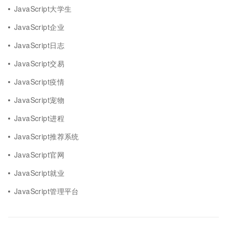
JavaScript大学生
JavaScript企业
JavaScript日志
JavaScript交易
JavaScript疫情
JavaScript宠物
JavaScript进程
JavaScript推荐系统
JavaScript官网
JavaScript就业
JavaScript管理平台