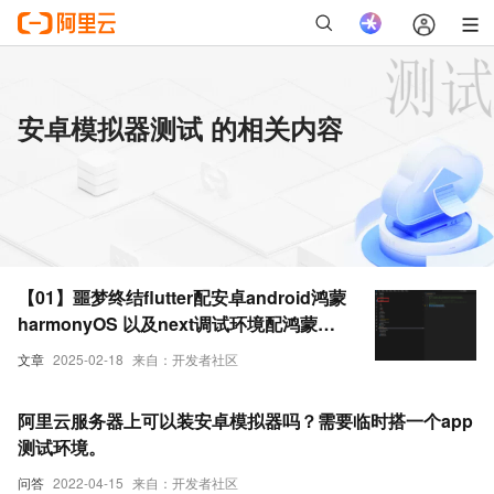
安卓模拟器测试 的相关内容
【01】噩梦终结flutter配安卓android鸿蒙
harmonyOS 以及next调试环境配鸿蒙和
ios真机调试环境-flutter项目安卓环境配
文章
2025-02-18
来自：开发者社区
置-gradle-agp-ndkVersion模拟器运行真
机测试环境-本地环境搭建-如何快速搭建
阿里云服务器上可以装安卓模拟器吗？需要临时搭一个app
android本地运行环境-优雅草卓伊凡-很多
测试环境。
人在这步就被难倒了
问答
2022-04-15
来自：开发者社区