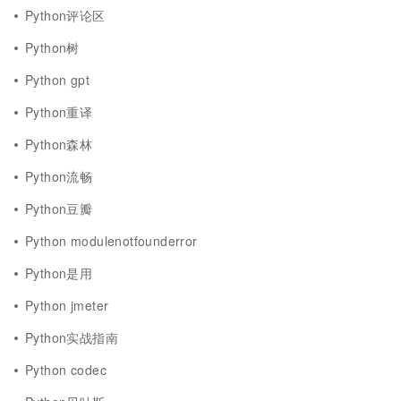
Python评论区
Python树
Python gpt
Python重译
Python森林
Python流畅
Python豆瓣
Python modulenotfounderror
Python是用
Python jmeter
Python实战指南
Python codec