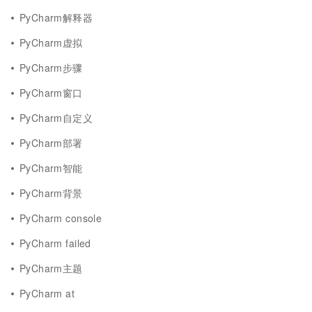
PyCharm解释器
PyCharm虚拟
PyCharm步骤
PyCharm窗口
PyCharm自定义
PyCharm部署
PyCharm智能
PyCharm背景
PyCharm console
PyCharm failed
PyCharm主题
PyCharm at