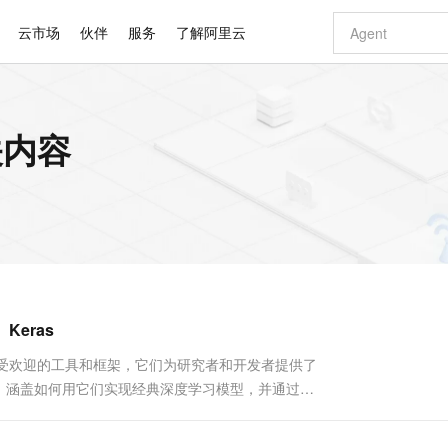
云市场
伙伴
服务
了解阿里云
AI 特惠
数据与 API
成为产品伙伴
企业增值服务
最佳实践
价格计算器
AI 场景体
基础软件
产品伙伴合
阿里云认证
市场活动
配置报价
大模型
关内容
自助选配和估算价格
新方式
睿译宝，AI翻译排版一步到位
智启 AI 普惠权益
产品生态集成认证中心
企业支持计划
云上春晚
域名与网站
千问官方 MaaS 平台，为开发者和 Agent 而生，新用户赠送 1 亿 + tokens 额度
Qwen Aud
AI Coding
阿里云Maa
2026 阿里云
云服务器 E
为企业打
数据集
Windows
大模型认证
模型
NEW
NEW
交付可用成果
值低价云产品抢先购
上传文档即自动完成翻译和格式还原
至高享 1亿+免费 tokens，加速 Al 应用落地
提供智能易用的域名与建站服务
智能编程，一键
安全可靠、
产品生态伙伴
专家技术服务
云上奥运之旅
弹性计算合作
阿里云中企出
手机三要素
宝塔 Linux
全部认证
价格优势
有专属领域专家
GLM-5.2：长任务时代开源旗舰模型
阿里云 OPC 创新助力计划
千问大模型
即刻拥有 DeepS
AI 电商营销
对象存储 O
大模型
产品生态伙伴工作台
企业增值服务台
云栖战略参考
云存储合作计
云栖大会
身份实名认证
CentOS
训练营
推动算力普惠，释放技术红利
最高返9万
多领域专家智能体,一键组建 AI 虚拟交付团队
快速构建应用程序和网站，即刻迈出上云第一步
至高百万元 Token 补贴，加速一人公司成长
多元化、高性能、安全可靠的大模型服务
真正可用的 1M 上下文,一次完成代码全链路开发
轻松解锁专属 Dee
从图文生成到
云上的中国
数据库合作计
活动全景
短信
Docker
图片和
站式影视创作平台
Hermes Agent，打造自进化智能体
Token Plan 模型订阅计划
数字证书管理服务（原SSL证书）
5 分钟轻松部署
AI 广告创作
无影云电脑
企业成长
NEW
信息公告
看见新力量
云网络合作计
OCR 文字识别
JAVA
证享300元代金券
可视化编排打通从文字构思到成片全链路闭环
全托管，含MySQL、PostgreSQL、SQL Server、MariaDB多引擎
自主进化，持久记忆，越用越聪明
Qwen3.8-Max 首发尝鲜，限时加量 10 倍，夜间低至2折
实现全站HTTPS，呈现可信的WEB访问
图文、视频一
随时随地安
Kimi-K3
HappyHors
NEW
魔搭 Mode
loud
服务实践
官网公告
Keras
Kimi 最新旗舰模型，长程编程与推理利器
让文字生成流
金融模力时刻
Salesforce O
版
发票查验
全能环境
Claude Code + GStack 打造工程团队
千问办公，限时限量积分加倍
Qoder
低代码高效构
AI 建站
短信服务
型
NEW
作计划
计划
创新中心
魔搭 ModelSc
健康状态
理服务
让AI从“聊天伙伴”进化为能干活的“数字员工”
安装技能 GStack，拥有专属 AI 工程团队
你的AI工作搭子，覆盖日常办公高频场景
面向真实软件的智能体编程平台
0 代码专业建
ras是最受欢迎的工具和框架，它们为研究者和开发者提供了
客户案例
天气预报查询
操作系统
Deepseek-v4-pro
HappyHors
态合作计划
，涵盖如何用它们实现经典深度学习模型，并通过代
态智能体模型
旗舰 MoE 大模型，百万上下文与顶尖推理能力
图生视频，流
同享
万小智 AI 建站低至 15元/月
Qoder CN
AI 短剧/漫剧
云原生数据库 
快递物流查询
WordPress
成为服务伙
对比 在进入每个框架的细节之前，我们先来简单了解一
高校合作
点，立即开启云上创新
覆盖公网/内网、递归/权威、移动APP等全场景解析服务
送.CN域名，送备案服务码
基于千问大模型等，支持代码智能生成、研发智能问答
AI助力短剧
GLM-5.2
Wan2.7-T
Ubuntu