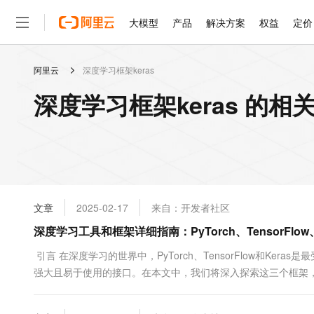
大模型
产品
解决方案
权益
定价
阿里云
深度学习框架keras
大模型
产品
解决方案
权益
定价
云市场
伙伴
服务
了解阿里云
精选产品
精选解决方案
普惠上云
产品定价
精选商城
成为销售伙伴
售前咨询
为什么选择阿里云
千问AI平台
深度学习框架keras 的相
了解云产品的定价详情
大模型服务平台百炼
千问办公，解锁你的工作
普惠上云 官方力荐
分销伙伴
在线服务
网站建设
什么是云计算
大
大模型服务与应用平台
企业级Agent产品，直接
云服务器38元/年起，超
咨询伙伴
多端小程序
技术领先
云上成本管理
售后服务
轻量应用服务器
Agency Agents：拥
官方推荐返现计划
大模型
精选产品
精选解决方案
Salesforce 国际版订阅
稳定可靠
管理和优化成本
推荐新用户得奖励，单订单
销售伙伴合作计划
自助服务
友盟天域
安全合规
人工智能与机器学习
AI
文本生成
云数据库 RDS
HappyHorse 打造一
云工开物
无影生态合作计划
在线服务
文章
2025-02-17
来自：开发者社区
观测云
分析师报告
高校专属算力普惠，学生认
计算
互联网应用开发
Qwen3.8-Max
HOT
Salesforce On Alibaba C
工单服务
深度学习工具和框架详细指南：PyTorch、TensorFlow、
智能体时代全能旗舰模型
Tuya 物联网平台阿里云
研究报告与白皮书
人工智能平台 PAI
快速拥有专属 OpenClaw
大模
Consulting Partner 合
大数据
容器
免费试用
短信专区
一站式AI开发、训练和推
引言 在深度学习的世界中，PyTorch、TensorFlow和Ke
蓝凌 OA
Qwen3.7-Plus
AI 大模型销售与服务生
现代化应用
强大且易于使用的接口。在本文中，我们将深入探索这三个框架
存储
天池大赛
能看、能想、能动手的多模
云解析DNS
解决方案免费试用 新老
电子合同
码实例详细讲解这些工具的使用方法。 1. 深度学习框架简介与
最高领取价值200元试用
安全
网络与CDN
AI 算法大赛
Qwen3-VL-Plus
下PyTorch、Tens...
畅捷通