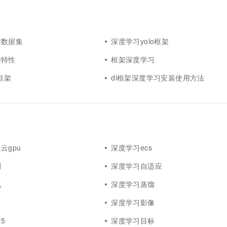
一个 AI 助手
超强辅助，Bol
即刻拥有 DeepSeek-R1 满血版
在企业官网、通讯软件中为客户提供 AI 客服
多种方案随心选，轻松解锁专属 DeepSeek
架数据集
深度学习yolo框架
架特性
框架深度学习
框架
dl框架深度学习安装使用方法
云gpu
深度学习ecs
测
深度学习自适应
化
深度学习蒸馏
深度学习影像
5
深度学习目标