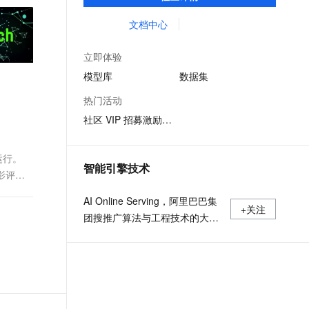
体验模型效果；同时提供抽象编程接口及
文戏情感细腻自然，动作戏激烈拳拳到肉，实现更强表演能力
支持中英文自由切换，具备更强的噪声鲁棒性
ernetes 版 ACK
云聚AI 严选权益
AI 原生数据库服务发布
SSL 证书
SDK，对模型进行二次开发，真正让模型应
文档中心
，一键激活高效办公新体验
理容器应用的 K8s 服务
精选AI产品，从模型到应用全链提效
Agent 数据网关
用到不同的场景中。
堡垒机
AI 用量加速计划
云原生数据库 PolarDB
立即体验
应用
防火墙
、识别商机，让客服更高效、服务更出色。
新老同享，达量后返
Agentic Database 发布
模型库
数据集
千问办公
主机安全
NEW
热门活动
的智能体编程平台
一站式AI生产力平台
社区 VIP 招募激励计划
AI 应用及服务市场
伶鹊
企业级人与Agent协作平台，接入和调度多个数字员工
智能客服平台，对话机器人、对话分析、智能外呼
端运行。
AI 应用
智能引擎技术
影评情
大模型服务平台百炼 - 全妙
大模型
应用创作平台
多模态内容创作工具，已接入 DeepSeek
AI Online Serving，阿里巴巴集
自然语言处理
+关注
团搜推广算法与工程技术的大本
数据标注
营，大数据深度学习时代的创新
主场。
机器学习
息提取
与 AI 智能体进行实时音视频通话
从文本、图片、视频中提取结构化的属性信息
构建支持视频理解的 AI 音视频实时通话应用