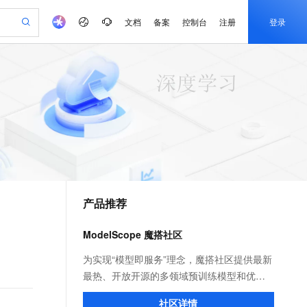
文档
备案
控制台
注册
登录
验
作计划
器
AI 活动
专业服务
服务伙伴合作计划
开发者社区
加入我们
产品动态
服务平台百炼
阿里云 OPC 创新助力计划
一站式生成采购清单，支持单品或批量购买
io：打造专属 AI 语音助手
S产品伙伴计划（繁花）
峰会
CS
造的大模型服务与应用开发平台
一句话生成原生可编辑精美 PPT 文稿
AI 生产力先锋
Al MaaS 服务伙伴赋能合作
域名
博文
Careers
至高可申请百万元
Qwen3.8-Max 模型上线
开启高性价比 AI 编程新体验
弹性可伸缩的云计算服务
Qwen-Audio-3.0-Realtime 端到端实时语音角色扮演
输入一句话想法, 轻松生成专业的 PPT
先锋实践拓展 AI 生产力的边界
Token 补贴，五大权
计划
海大会
伙伴信用分合作计划
商标
问答
社会招聘
益加速 OPC 成功
eek-V4-Pro
SS
一键部署幻兽帕鲁游戏服务器
飞天发布时刻
HOT
Open Search 向量检索版支
划
备案
电子书
校园招聘
pSeek-V4-Pro
视频创作，一键激活电商全链路生产力
稳定、安全、高性价比、高性能的云存储服务
一键购买专属联机服务器，轻松开启游戏
所见，即是所愿
持视频检索 Pipeline 功能
更多支持
划
公司注册
镜像站
视频生成
语音识别与合成
专属 QwenPaw
漫剧工坊：一站式动画创作平台
AI 实训营
HOT
应用身份服务 (IDaaS)
合作伙伴培训与认证
产品推荐
划
上云迁移
站生成，高效打造优质广告素材
全接入的云上超级电脑
从聊天伙伴进化为能主动干活的本地数字员工
快速生产连贯的高质量长漫剧
从基础到进阶，Agent 创客手把手教你
OpenClaw 管理能力上线
e-1.1-T2V
Qwen3-TTS-Flash
lScope
我要反馈
查询合作伙伴
畅细腻的高质量视频
离线语音合成大模型，多语言方言自适应，低延迟高稳定
n Alibaba Cloud ISV 合作
代维服务
建企业门户网站
10 分钟搭建微信、支付宝小程序
ModelScope 魔搭社区
MaxCompute MaxFrame 提
创新加速
ope
登录合作伙伴管理后台
我要建议
站，无忧落地极速上线
以可视化方式快速构建移动和 PC 门户网站
国内短信简单易用，安全可靠，秒级触达，全球覆盖200+国家和地区。
高效部署网站，快速应用到小程序
供自动弹性内存功能
e-1.1-I2V
Cosyvoice-V3-Flash
为实现“模型即服务”理念，魔搭社区提供最新
安全
畅自然，细节丰富
高表现力语音合成大模型，语音克隆听感自然
我要投诉
PolarDB
最热、开放开源的多领域预训练模型和优质
上云场景组合购
Milvus 弹性伸缩功能新增节
伴
漫剧创作，剧本、分镜、视频高效生成
100%兼容MySQL、PostgreSQL，兼容Oracle，支持集中和分布式
覆盖90%+业务场景，专享组合折扣价
点支持范围
数据集，让广大开发者无需写代码就能快速
2V
VPN
Fun-ASR
社区详情