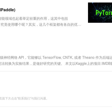
服务生态伙伴
视觉 Coding、空间感知、多模态思考等全面升级
1M上下文，专为长程任务能力而生
云工开物
企业应用
Works
Night Plan 支持 Qwen 3.8-Max
云原生大数据计算服务 MaxCompute
AI 办公
容器服务 Kub
NEW
Red Hat
addle)
30+ 款产品免费体验
Data Agent 驱动的一站式 Data+AI 开发治理平台
夜间 5 折，Qwen/Meoo/TokenPlan 客户专享
面向分析的企业级SaaS模式云数据仓库
AI智能应用
提供一站式管
科研合作
ERP
堂（旗舰版）
SUSE
智能领域也起着举足轻重的作用，这其中包括
智能客服
AI 应用构建
大模型原生
CRM
面对这些框架，究竟使用哪个呢？其实，这几个框架都有各自的优点
防护产品
2个月
自动承接线索
tensorflow2.0进去了，因此学tensorflow就
建站小程序
Qoder
大模型服务平台百炼-应用模版
OA 办公系统
HOT
NEW
面向真实软件
个人版上线、团队版降价；千问3.8-Max首发发尝鲜
丰富多元化的应用模版和解决方案
力提升
财税管理
模板建站
万有无界
大模型服务平台百炼-智能体
400电话
定制建站
的模型效果
灵活可视化地构建企业级 Agent
神经网络 API，它能够以 TensorFlow, CNTK, 或者 Theano 作为后
方案
广告营销
模板小程序
法转换为实验结果，是做好研究的关键。 本文以Kaggle上的项目:IMDB
秒悟
人工智能平台 PAI
定制小程序
云端极速 AI 
本...
新一代 AI 视频生成模型，深度适配广告营销等场景
AI Native 的算法工程平台，一站式完成建模、训练、推理服务部署
APP 开发
建站系统
面下方点击"联系我们"与我们沟通。
AI 应用
10分钟微调：让0.6B模型媲美235B模
多模态数据信
型
依托云原生高可用架构,实现Dify私有化部署
用1%尺寸在特定领域达到大模型90%以上效果