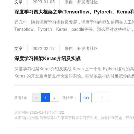
文章
2023-01-05
来自：开发者社区
大数据开发治理平台 Data
AI 产品 免费试用
网络
安全
云开发大赛
Tableau 订阅
深度学习四大框架之争(Tensorflow、Pytorch、Keras和P
1亿+ 大模型 tokens 和 
可观测
入门学习赛
中间件
AI空中课堂在线直播课
近几年，随着深度学习指数级发展，深度学习的框架使用在人工
云防火墙
140+云产品 免费试用
大模型服务
Tensoflow、Pytorch、Keras、paddle等等。那么
上云与迁云
云原生的云上边界网络安全
产品新客免费试用，最长1
数据库
和缺点，大家了解后可以根据自己的情况进行选择；现在Keras API都融入
生态解决方案
千问AI平台-Token Plan
企业出海
大模型ACA认证体验
行，而paddle是百度推出的，且资....
大数据计算
文章
2022-02-17
来自：开发者社区
助力企业全员 AI 认知与能
行业生态解决方案
政企业务
媒体服务
千问AI平台-模型体验
深度学习框架Keras介绍及实战
开发者生态解决方案
在线体验全尺寸、多种模态
企业服务与云通信
深度学习框架Keras介绍及实战 Keras 是一个用 Python 编写的高级
AI 开发和 AI 应用解决
Keras 的开发重点是支持快速的实验。能够以最小的时延把你的想
Happy 系列大模型
域名与网站
感分析为例,学习如何用Keras搭建一个神经网络,处理实际问题.阅读
终端用户计算
共有3条
<
1
>
跳转至：
GO
Serverless
大模型解决方案
更新时间 2025-02-18 15:11:32
开发工具
本页面内关键词为智能算法引擎基于机器学习所生成，如有任何问题，可在页
快速部署 Dify，高效搭建 
迁移与运维管理