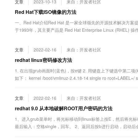
文章
2023-10-13
来自：开发者社区
大数据开发治理平台 Data
AI 产品 免费试用
网络
安全
云开发大赛
Tableau 订阅
Red Hat下载ISO镜像的方法
1亿+ 大模型 tokens 和 
可观测
入门学习赛
中间件
AI空中课堂在线直播课
一、Red Hat介绍Red Hat 是一家全球领先的开源技术解
云防火墙
140+云产品 免费试用
大模型服务
于1993年，其主要产品是 Red Hat Enterprise Linux (R
上云与迁云
云原生的云上边界网络安全
产品新客免费试用，最长1
数据库
OpenShift、Virtualization、Ansible 等，用于企业级应用的
生态解决方案
千问AI平台-Token Plan
企业出海
大模型ACA认证体验
大数据计算
文章
2022-02-16
来自：开发者社区
助力企业全员 AI 认知与能
行业生态解决方案
政企业务
媒体服务
千问AI平台-模型体验
redhat linux密码修改方法
开发者生态解决方案
在线体验全尺寸、多种模态
企业服务与云通信
1. 在出现grub画面时(蓝色)，按e键 2. 用键盘上下键选中第二项(kernel /bo
AI 开发和 AI 应用解决
如下： kernel /boot/vmlinuz-2.4.18-14 single ro root=LABEL=
Happy 系列大模型
域名与网站
终端用户计算
文章
2022-02-16
来自：开发者社区
Serverless
redhat 9.0 从本地破解ROOT用户密码的方法
大模型解决方案
1、进入grub菜单时，将光标移动到linux标签上按E，然后将光标移动到ker
开发工具
快速部署 Dify，高效搭建 
最后输入：空格single，回车。 2、返回后按b进行启动，启动后会进入l
迁移与运维管理
的x删除（:x:），然后用wq!强行保存退出。 4、....