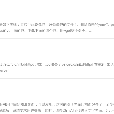
一个 AI 助手
超强辅助，Bol
即刻拥有 DeepSeek-R1 满血版
在企业官网、通讯软件中为客户提供 AI 客服
多种方案随心选，轻松解锁专属 DeepSeek
一种方法如下步骤：直接下载镜像包，改镜像包的文件 1、删除原来的yum包 rpm
站上下载cetos的yum源的包。下载下面的四个包。用wget这个命令。
etc/rc.d/init.d/httpd 增加httpd服务 vi /etc/rc.d/init.d/httpd 在第2行加入
rver.....
Ctrl+Alt+F7回到图形界面，可以发现，这时的图形界面比前面好多了，至
，系统要求用户登录，这时，请按Ctrl+Alt+F6进入文字界面。5：用r