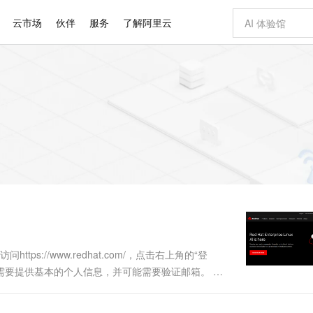
云市场
伙伴
服务
了解阿里云
AI 特惠
数据与 API
成为产品伙伴
企业增值服务
最佳实践
价格计算器
AI 场景体
基础软件
产品伙伴合
阿里云认证
市场活动
配置报价
大模型
自助选配和估算价格
新方式
睿译宝，AI翻译排版一步到位
智启 AI 普惠权益
产品生态集成认证中心
企业支持计划
云上春晚
域名与网站
千问官方 MaaS 平台，为开发者和 Agent 而生，新用户赠送 1 亿 + tokens 额度
Qwen Aud
AI Coding
阿里云Maa
2026 阿里云
云服务器 E
为企业打
数据集
Windows
大模型认证
模型
NEW
NEW
交付可用成果
值低价云产品抢先购
上传文档即自动完成翻译和格式还原
至高享 1亿+免费 tokens，加速 Al 应用落地
提供智能易用的域名与建站服务
智能编程，一键
安全可靠、
产品生态伙伴
专家技术服务
云上奥运之旅
弹性计算合作
阿里云中企出
手机三要素
宝塔 Linux
全部认证
价格优势
有专属领域专家
GLM-5.2：长任务时代开源旗舰模型
阿里云 OPC 创新助力计划
千问大模型
即刻拥有 DeepS
AI 电商营销
对象存储 O
大模型
产品生态伙伴工作台
企业增值服务台
云栖战略参考
云存储合作计
云栖大会
身份实名认证
CentOS
训练营
推动算力普惠，释放技术红利
最高返9万
多领域专家智能体,一键组建 AI 虚拟交付团队
快速构建应用程序和网站，即刻迈出上云第一步
至高百万元 Token 补贴，加速一人公司成长
多元化、高性能、安全可靠的大模型服务
真正可用的 1M 上下文,一次完成代码全链路开发
轻松解锁专属 Dee
从图文生成到
云上的中国
数据库合作计
活动全景
短信
Docker
图片和
站式影视创作平台
Hermes Agent，打造自进化智能体
Token Plan 模型订阅计划
数字证书管理服务（原SSL证书）
5 分钟轻松部署
AI 广告创作
无影云电脑
企业成长
NEW
信息公告
看见新力量
云网络合作计
OCR 文字识别
JAVA
证享300元代金券
可视化编排打通从文字构思到成片全链路闭环
全托管，含MySQL、PostgreSQL、SQL Server、MariaDB多引擎
自主进化，持久记忆，越用越聪明
Qwen3.8-Max 首发尝鲜，限时加量 10 倍，夜间低至2折
实现全站HTTPS，呈现可信的WEB访问
图文、视频一
随时随地安
Kimi-K3
HappyHors
NEW
魔搭 Mode
loud
服务实践
官网公告
Kimi 最新旗舰模型，长程编程与推理利器
让文字生成流
金融模力时刻
Salesforce O
版
发票查验
全能环境
Claude Code + GStack 打造工程团队
千问办公，限时限量积分加倍
Qoder
低代码高效构
AI 建站
短信服务
型
NEW
作计划
计划
创新中心
魔搭 ModelSc
健康状态
理服务
让AI从“聊天伙伴”进化为能干活的“数字员工”
安装技能 GStack，拥有专属 AI 工程团队
你的AI工作搭子，覆盖日常办公高频场景
面向真实软件的智能体编程平台
0 代码专业建
ttps://www.redhat.com/，点击右上角的“登
客户案例
天气预报查询
操作系统
Deepseek-v4-pro
HappyHors
态合作计划
需要提供基本的个人信息，并可能需要验证邮箱。 如
态智能体模型
旗舰 MoE 大模型，百万上下文与顶尖推理能力
图生视频，流
同享
万小智 AI 建站低至 15元/月
Qoder CN
AI 短剧/漫剧
云原生数据库 
快递物流查询
WordPress
成为服务伙
的“登录”并输入用户名和密码进行登录。 ...
高校合作
点，立即开启云上创新
覆盖公网/内网、递归/权威、移动APP等全场景解析服务
送.CN域名，送备案服务码
基于千问大模型等，支持代码智能生成、研发智能问答
AI助力短剧
GLM-5.2
Wan2.7-T
Ubuntu