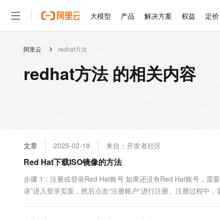
大模型
产品
解决方案
权益
定价
阿里云
redhat方法
大模型
产品
解决方案
权益
定价
云市场
伙伴
服务
了解阿里云
精选产品
精选解决方案
普惠上云
产品定价
精选商城
成为销售伙伴
售前咨询
为什么选择阿里云
千问AI平台
redhat方法 的相关内容
了解云产品的定价详情
大模型服务平台百炼
千问办公，解锁你的工作
普惠上云 官方力荐
分销伙伴
在线服务
网站建设
什么是云计算
大
大模型服务与应用平台
企业级Agent产品，直接
云服务器38元/年起，超
咨询伙伴
多端小程序
技术领先
云上成本管理
售后服务
轻量应用服务器
Agency Agents：拥
官方推荐返现计划
大模型
精选产品
精选解决方案
Salesforce 国际版订阅
稳定可靠
管理和优化成本
推荐新用户得奖励，单订单
销售伙伴合作计划
自助服务
友盟天域
安全合规
人工智能与机器学习
AI
文本生成
云数据库 RDS
HappyHorse 打造一
云工开物
无影生态合作计划
在线服务
文章
2025-02-18
来自：开发者社区
观测云
分析师报告
高校专属算力普惠，学生认
计算
互联网应用开发
Qwen3.8-Max
HOT
Salesforce On Alibaba C
工单服务
Red Hat下载ISO镜像的方法
智能体时代全能旗舰模型
Tuya 物联网平台阿里云
研究报告与白皮书
人工智能平台 PAI
快速拥有专属 OpenClaw
大模
Consulting Partner 合
大数据
容器
免费试用
短信专区
一站式AI开发、训练和推
步骤 1：注册或登录Red Hat账号 如果还没有Red Hat账号，需要访问h
蓝凌 OA
Qwen3.7-Plus
AI 大模型销售与服务生
现代化应用
录”进入登录页面，然后点击“注册账户”进行注册。注册过程中，
存储
天池大赛
能看、能想、能动手的多模
云解析DNS
解决方案免费试用 新老
电子合同
果已经有Red Hat账号，直接访问Red Hat官方网站，点击右上角
最高领取价值200元试用
安全
网络与CDN
AI 算法大赛
Qwen3-VL-Plus
畅捷通