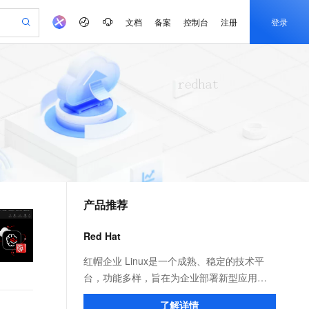
文档
备案
控制台
注册
登录
验
作计划
器
AI 活动
专业服务
服务伙伴合作计划
开发者社区
加入我们
产品动态
服务平台百炼
阿里云 OPC 创新助力计划
一站式生成采购清单，支持单品或批量购买
io：打造专属 AI 语音助手
S产品伙伴计划（繁花）
峰会
CS
造的大模型服务与应用开发平台
一句话生成原生可编辑精美 PPT 文稿
AI 生产力先锋
Al MaaS 服务伙伴赋能合作
域名
博文
Careers
至高可申请百万元
Qwen3.8-Max 模型上线
开启高性价比 AI 编程新体验
弹性可伸缩的云计算服务
Qwen-Audio-3.0-Realtime 端到端实时语音角色扮演
输入一句话想法, 轻松生成专业的 PPT
先锋实践拓展 AI 生产力的边界
Token 补贴，五大权
计划
海大会
伙伴信用分合作计划
商标
问答
社会招聘
益加速 OPC 成功
eek-V4-Pro
SS
一键部署幻兽帕鲁游戏服务器
飞天发布时刻
HOT
Open Search 向量检索版支
划
备案
电子书
校园招聘
pSeek-V4-Pro
视频创作，一键激活电商全链路生产力
稳定、安全、高性价比、高性能的云存储服务
一键购买专属联机服务器，轻松开启游戏
所见，即是所愿
持视频检索 Pipeline 功能
更多支持
划
公司注册
镜像站
视频生成
语音识别与合成
专属 QwenPaw
漫剧工坊：一站式动画创作平台
AI 实训营
HOT
应用身份服务 (IDaaS)
合作伙伴培训与认证
产品推荐
划
上云迁移
站生成，高效打造优质广告素材
全接入的云上超级电脑
从聊天伙伴进化为能主动干活的本地数字员工
快速生产连贯的高质量长漫剧
从基础到进阶，Agent 创客手把手教你
OpenClaw 管理能力上线
e-1.1-T2V
Qwen3-TTS-Flash
lScope
我要反馈
查询合作伙伴
畅细腻的高质量视频
离线语音合成大模型，多语言方言自适应，低延迟高稳定
n Alibaba Cloud ISV 合作
代维服务
建企业门户网站
10 分钟搭建微信、支付宝小程序
Red Hat
MaxCompute MaxFrame 提
创新加速
ope
登录合作伙伴管理后台
我要建议
站，无忧落地极速上线
以可视化方式快速构建移动和 PC 门户网站
国内短信简单易用，安全可靠，秒级触达，全球覆盖200+国家和地区。
高效部署网站，快速应用到小程序
供自动弹性内存功能
e-1.1-I2V
Cosyvoice-V3-Flash
红帽企业 Linux是一个成熟、稳定的技术平
安全
畅自然，细节丰富
高表现力语音合成大模型，语音克隆听感自然
我要投诉
PolarDB
台，功能多样，旨在为企业部署新型应用、
上云场景组合购
Milvus 弹性伸缩功能新增节
伴
漫剧创作，剧本、分镜、视频高效生成
100%兼容MySQL、PostgreSQL，兼容Oracle，支持集中和分布式
覆盖90%+业务场景，专享组合折扣价
点支持范围
虚拟化环境和创建安全混合云提供坚实保
2V
VPN
Fun-ASR
了解详情