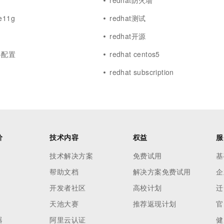
redhat防火墙
le11g
redhat测试
redhat开源
器配置
redhat centos5
redhat subscription
价
技术内容
权益
服
技术解决方案
免费试用
基
帮助文档
解决方案免费试用
企
开发者社区
高校计划
迁
天池大赛
推荐返现计划
官
器
阿里云认证
健