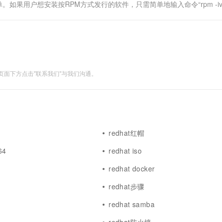
。如果用户想安装按RPM方式发行的软件，只需简单地输入命令“rpm -iv
件....
面下方点击"联系我们"与我们沟通。
redhat红帽
64
redhat iso
redhat docker
redhat步骤
redhat samba