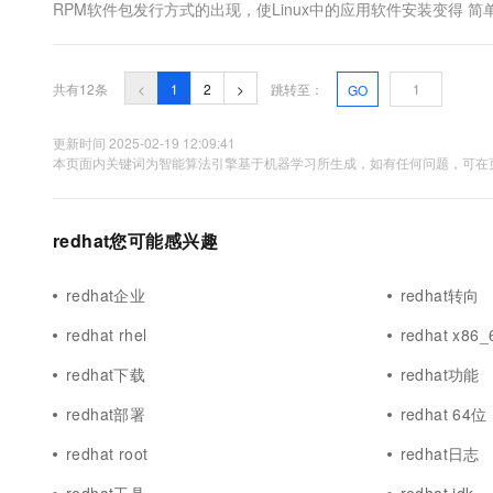
RPM软件包发行方式的出现，使Linux中的应用软件安装变得 简单
xxx.rpm”即可。 比如用户想安装 OpenOffice.org-1.0.1.rpm软
共有12条
<
1
2
>
跳转至：
GO
更新时间 2025-02-19 12:09:41
本页面内关键词为智能算法引擎基于机器学习所生成，如有任何问题，可在页
redhat您可能感兴趣
redhat企业
redhat转向
redhat rhel
redhat x86_
redhat下载
redhat功能
redhat部署
redhat 64位
redhat root
redhat日志