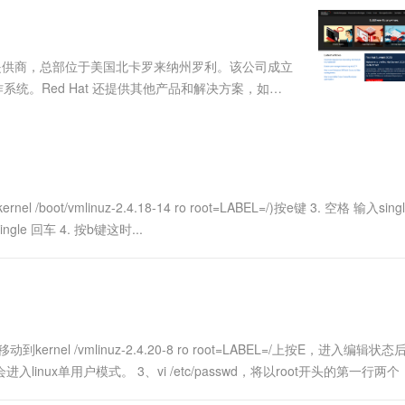
服务生态伙伴
视觉 Coding、空间感知、多模态思考等全面升级
1M上下文，专为长程任务能力而生
云工开物
企业应用
Works
Night Plan 支持 Qwen 3.8-Max
云原生大数据计算服务 MaxCompute
AI 办公
容器服务 Kub
NEW
Red Hat
30+ 款产品免费体验
Data Agent 驱动的一站式 Data+AI 开发治理平台
夜间 5 折，Qwen/Meoo/TokenPlan 客户专享
面向分析的企业级SaaS模式云数据仓库
AI智能应用
提供一站式管
科研合作
ERP
堂（旗舰版）
SUSE
决方案提供商，总部位于美国北卡罗来纳州罗利。该公司成立
智能客服
AI 应用构建
大模型原生
CRM
HEL) 操作系统。Red Hat 还提供其他产品和解决方案，如
防护产品
2个月
自动承接线索
开发、部署和管理。Red Hat 的产品和服务....
建站小程序
Qoder
大模型服务平台百炼-应用模版
OA 办公系统
HOT
NEW
面向真实软件
个人版上线、团队版降价；千问3.8-Max首发发尝鲜
丰富多元化的应用模版和解决方案
力提升
财税管理
模板建站
万有无界
大模型服务平台百炼-智能体
400电话
定制建站
的模型效果
灵活可视化地构建企业级 Agent
ot/vmlinuz-2.4.18-14 ro root=LABEL=/)按e键 3. 空格 输入sin
方案
广告营销
模板小程序
/ single 回车 4. 按b键这时...
秒悟
人工智能平台 PAI
定制小程序
云端极速 AI 
新一代 AI 视频生成模型，深度适配广告营销等场景
AI Native 的算法工程平台，一站式完成建模、训练、推理服务部署
APP 开发
建站系统
nel /vmlinuz-2.4.20-8 ro root=LABEL=/上按E，进入编辑状
AI 应用
10分钟微调：让0.6B模型媲美235B模
多模态数据信
inux单用户模式。 3、vi /etc/passwd，将以root开头的第一行两
型
依托云原生高可用架构,实现Dify私有化部署
用1%尺寸在特定领域达到大模型90%以上效果