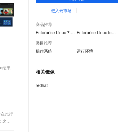
障，并有红帽屡获殊荣的支持服务做后盾。
文戏情感细腻自然，动作戏激烈拳拳到肉，实现更强表演能力
支持中英文自由切换，具备更强的噪声鲁棒性
ernetes 版 ACK
云聚AI 严选权益
AI 原生数据库服务发布
SSL 证书
进入云市场
，一键激活高效办公新体验
理容器应用的 K8s 服务
精选AI产品，从模型到应用全链提效
Agent 数据网关
堡垒机
AI 用量加速计划
云原生数据库 PolarDB
商品推荐
应用
防火墙
、识别商机，让客服更高效、服务更出色。
新老同享，达量后返
Agentic Database 发布
Enterprise Linux 7.4 64位
Enterprise Linux for SAP
千问办公
主机安全
NEW
类目推荐
的智能体编程平台
一站式AI生产力平台
操作系统
运行环境
AI 应用及服务市场
伶鹊
企业级人与Agent协作平台，接入和调度多个数字员工
智能客服平台，对话机器人、对话分析、智能外呼
gle结果
AI 应用
相关镜像
大模型服务平台百炼 - 全妙
大模型
应用创作平台
多模态内容创作工具，已接入 DeepSeek
redhat
自然语言处理
数据标注
机器学习
态后在此行
息提取
与 AI 智能体进行实时音视频通话
个：之间
从文本、图片、视频中提取结构化的属性信息
构建支持视频理解的 AI 音视频实时通话应用