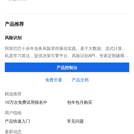
产品推荐
风险识别
阿里巴巴十余年业务风险管控最佳实践。基于大数据、流式计算、
机器学习算法，提供决策引擎平台、风险识别API、专家定制建模等
多维风控服务，一站式解决企业在用户注册、运营活动、交易、信
产品控制台
贷审核等关键业务中所遇到的欺诈问题。
免费开通
产品文档
精选推荐
10万次免费试用报名中
包年包月购买
用户指南
产品快速入门
常见问题
最新动态